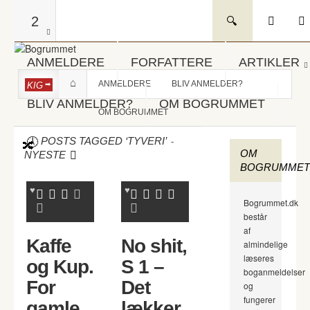
2
ANMELDERE
FORFATTERE
ARTIKLER
ANMELDERE
BLIV ANMELDER?
KIG
BLIV ANMELDER?
OM BOGRUMMET
OM BOGRUMMET
-
POSTS TAGGED ‘TYVERI’
OM
NYESTE
BOGRUMMET
Bogrummet.dk
består
af
Kaffe
No shit,
almindelige
læseres
og Kup.
S 1 –
boganmeldelser
For
Det
og
fungerer
gamle
lækker