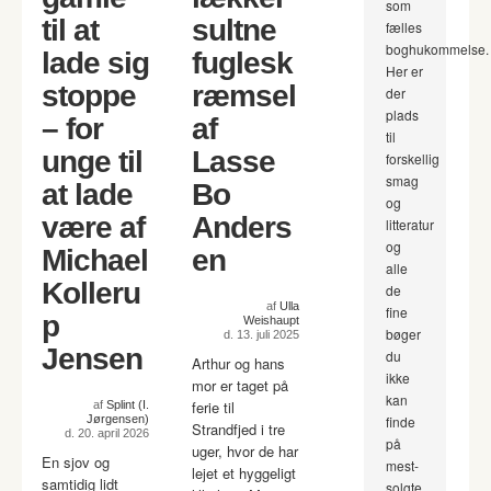
som
til at
sultne
fælles
boghukommelse.
lade sig
fuglesk
Her er
stoppe
ræmsel
der
plads
– for
af
til
unge til
Lasse
forskellig
smag
at lade
Bo
og
være af
Anders
litteratur
og
Michael
en
alle
Kolleru
de
af
Ulla
fine
p
Weishaupt
bøger
d. 13. juli 2025
Jensen
du
Arthur og hans
ikke
mor er taget på
kan
ferie til
af
Splint (I.
Jørgensen)
finde
Strandfjed i tre
d. 20. april 2026
på
uger, hvor de har
En sjov og
mest-
lejet et hyggeligt
samtidig lidt
solgte