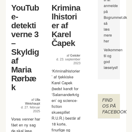
anmelde
YouTub
Krimina
på
e-
lhistori
Bogrummet.dk
så
detekti
er af
læs
verne 3
Karel
mere
her
–
Čapek
Velkommen
Skyldig
til og
af
Geisler
af
d. 23. september
god
2023
læselyst!
Maria
‘Kriminalhistorier
Rørbæ
’ af tjekkiske
Karel Capek
k
(bedst kendt for
‘Salamanderkrig
en’ og science-
FIND
af
Ulla
Weishaupt
fiction
OS PÅ
d. 27. februar
2025
skuespillet
FACEBOOK
R.U.R.) består af
Vores venner har
18 korte,
fået en ny sag
finurlige og
de skal løse.