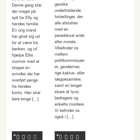
ganske
Denne gang står
underholdende
der meget på
fortællinger, der
spil for Elly og
alle afsluttes
hendes familie.
med en
En ung mand
paradoksal ende
har givet sig ud
eller morale.
for at være fra
Vibefinder os
banken, og vil
mellem
hjælpe Ellis
politikommissær
mormor med at
er, gendarmer,
stoppe en
rige kaktus- eller
svindler der har
tæppesamlere,
overført penge
samt en broget
fra hendes
skare af tyve,
konto. Han skal
bedragere og
bare bruge […]
enkelte mordere.
Vi befinder os
også i […]