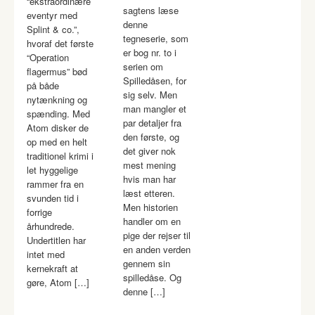
“ekstraordinære
sagtens læse
eventyr med
denne
Splint & co.”,
tegneserie, som
hvoraf det første
er bog nr. to i
“Operation
serien om
flagermus” bød
Spilledåsen, for
på både
sig selv. Men
nytænkning og
man mangler et
spænding. Med
par detaljer fra
Atom disker de
den første, og
op med en helt
det giver nok
traditionel krimi i
mest mening
let hyggelige
hvis man har
rammer fra en
læst etteren.
svunden tid i
Men historien
forrige
handler om en
århundrede.
pige der rejser til
Undertitlen har
en anden verden
intet med
gennem sin
kernekraft at
spilledåse. Og
gøre, Atom […]
denne […]