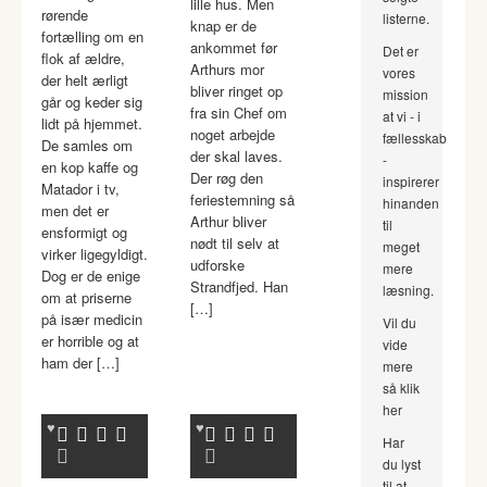
lille hus. Men
rørende
listerne.
knap er de
fortælling om en
ankommet før
Det er
flok af ældre,
Arthurs mor
vores
der helt ærligt
bliver ringet op
mission
går og keder sig
fra sin Chef om
at vi - i
lidt på hjemmet.
noget arbejde
fællesskab
De samles om
der skal laves.
-
en kop kaffe og
Der røg den
inspirerer
Matador i tv,
feriestemning så
hinanden
men det er
Arthur bliver
til
ensformigt og
nødt til selv at
meget
virker ligegyldigt.
udforske
mere
Dog er de enige
Strandfjed. Han
læsning.
om at priserne
[…]
på især medicin
Vil du
er horrible og at
vide
ham der […]
mere
så klik
her
Har
du lyst
til at