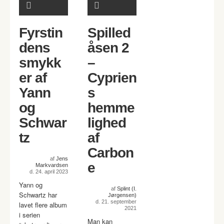
Fyrstin
Spilled
dens
åsen 2
smykk
–
er af
Cyprien
Yann
s
og
hemme
Schwar
lighed
tz
af
Carbon
af
Jens
e
Markvardsen
d. 24. april 2023
Yann og
af
Splint (I.
Schwartz har
Jørgensen)
d. 21. september
lavet flere album
2021
i serien
Man kan