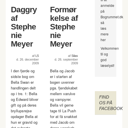
anmelde
Daggry
Formør
på
af
kelse af
Bogrummet.dk
så
Stephe
Stephe
læs
nie
nie
mere
her
Meyer
Meyer
Velkommen
til og
af
L5
af
Silas
god
d. 26. december
d. 26. september
2009
2009
læselyst!
I den fjerde og
Bella og Jacob
sidste bog om
er i starten af
Bella Swan er
bogen uvenner
handlingen delt
pga. fjendskabet
op i tre. 1: Bella
mellem varulve
FIND
og Edward bliver
og vampyrer.
OS PÅ
gift og på deres
Bella vil gerne
FACEBOOK
bryllupsrejse
tage til La Push
opdager Bella at
for at få snakket
hun er gravid og
med Jacob om
det nybagte
deres venskab,