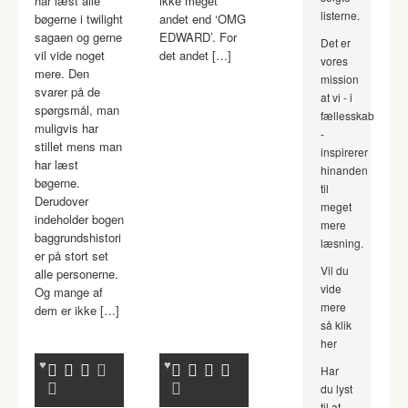
har læst alle
ikke meget
listerne.
bøgerne i twilight
andet end ‘OMG
sagaen og gerne
EDWARD’. For
Det er
vil vide noget
det andet […]
vores
mere. Den
mission
svarer på de
at vi - i
spørgsmål, man
fællesskab
muligvis har
-
stillet mens man
inspirerer
har læst
hinanden
bøgerne.
til
Derudover
meget
indeholder bogen
mere
baggrundshistori
læsning.
er på stort set
Vil du
alle personerne.
vide
Og mange af
mere
dem er ikke […]
så klik
her
Har
du lyst
til at