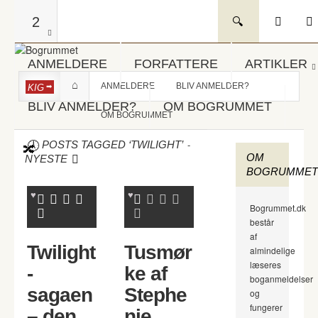
2
ANMELDERE
FORFATTERE
ARTIKLER
ANMELDERE
BLIV ANMELDER?
KIG
BLIV ANMELDER?
OM BOGRUMMET
OM BOGRUMMET
-
POSTS TAGGED ‘TWILIGHT’
OM
NYESTE
BOGRUMMET
Bogrummet.dk
består
af
Twilight
Tusmør
almindelige
læseres
-
ke af
boganmeldelser
sagaen
Stephe
og
fungerer
– den
nie