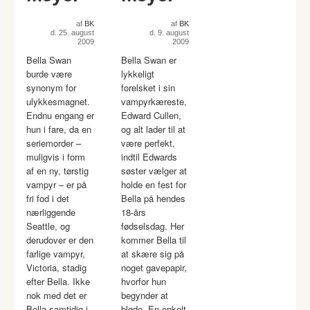
af
BK
af
BK
d. 25. august
d. 9. august
2009
2009
Bella Swan
Bella Swan er
burde være
lykkeligt
synonym for
forelsket i sin
ulykkesmagnet.
vampyrkæreste,
Endnu engang er
Edward Cullen,
hun i fare, da en
og alt lader til at
seriemorder –
være perfekt,
muligvis i form
indtil Edwards
af en ny, tørstig
søster vælger at
vampyr – er på
holde en fest for
fri fod i det
Bella på hendes
nærliggende
18-års
Seattle, og
fødselsdag. Her
derudover er den
kommer Bella til
farlige vampyr,
at skære sig på
Victoria, stadig
noget gavepapir,
efter Bella. Ikke
hvorfor hun
nok med det er
begynder at
Bella samtidig i
bløde. En enkelt