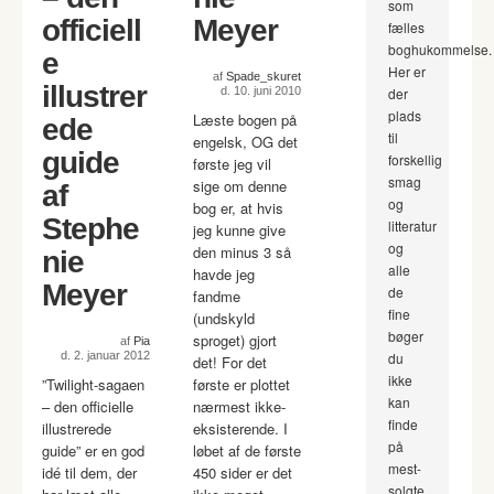
som
officiell
Meyer
fælles
boghukommelse.
e
Her er
af
Spade_skuret
illustrer
d. 10. juni 2010
der
plads
Læste bogen på
ede
til
engelsk, OG det
guide
forskellig
første jeg vil
smag
sige om denne
af
og
bog er, at hvis
Stephe
litteratur
jeg kunne give
og
den minus 3 så
nie
alle
havde jeg
Meyer
de
fandme
fine
(undskyld
bøger
sproget) gjort
af
Pia
d. 2. januar 2012
du
det! For det
ikke
”Twilight-sagaen
første er plottet
kan
– den officielle
nærmest ikke-
finde
illustrerede
eksisterende. I
på
guide” er en god
løbet af de første
mest-
idé til dem, der
450 sider er det
solgte