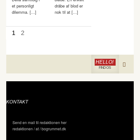
et personligt
dråbe af blod er
dilemma. […]
nok til at […]
1
2
HELLO!
FIND OS
KONTAKT
Send en mail til redaktionen her
redaktionen / at / bogrummet.dk