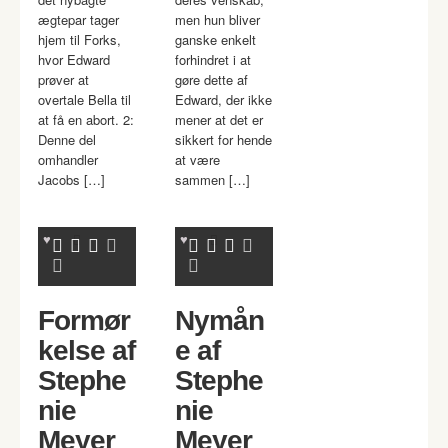
ægtepar tager
men hun bliver
hjem til Forks,
ganske enkelt
hvor Edward
forhindret i at
prøver at
gøre dette af
overtale Bella til
Edward, der ikke
at få en abort. 2:
mener at det er
Denne del
sikkert for hende
omhandler
at være
Jacobs […]
sammen […]
Formør
Nymån
kelse af
e af
Stephe
Stephe
nie
nie
Meyer
Meyer