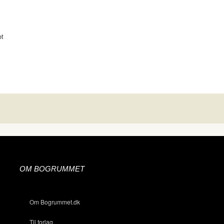
et
OM BOGRUMMET
Om Bogrummet.dk
Til forlag