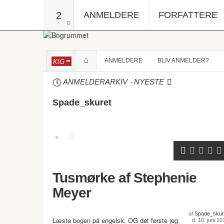
2
ANMELDERE
FORFATTERE
ANMELDERE
BLIV ANMELDER?
KIG
-
ANMELDERARKIV
NYESTE
Spade_skuret
Tusmørke af Stephenie
Meyer
af
Spade_skur
Læste bogen på engelsk, OG det første jeg
d. 10. juni 20