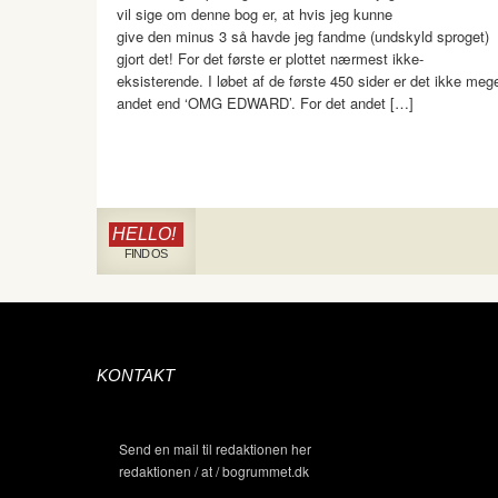
vil sige om denne bog er, at hvis jeg kunne
give den minus 3 så havde jeg fandme (undskyld sproget)
gjort det! For det første er plottet nærmest ikke-
eksisterende. I løbet af de første 450 sider er det ikke meg
andet end ‘OMG EDWARD’. For det andet […]
HELLO!
FIND OS
KONTAKT
Send en mail til redaktionen her
redaktionen / at / bogrummet.dk