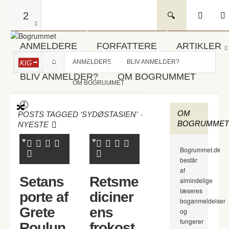
2
ANMELDERE
FORFATTERE
ARTIKLER
ANMELDERE
BLIV ANMELDER?
KIG
BLIV ANMELDER?
OM BOGRUMMET
OM BOGRUMMET
OM
-
POSTS TAGGED ‘SYDØSTASIEN’
BOGRUMMET
NYESTE
Bogrummet.dk
består
af
Setans
Retsme
almindelige
læseres
porte af
diciner
boganmeldelser
Grete
ens
og
fungerer
Roulun
frokost