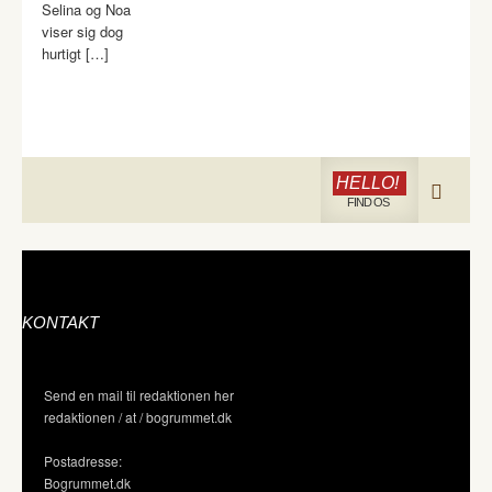
Selina og Noa
viser sig dog
hurtigt […]
HELLO!
FIND OS
KONTAKT
Send en mail til redaktionen her
redaktionen / at / bogrummet.dk
Postadresse:
Bogrummet.dk