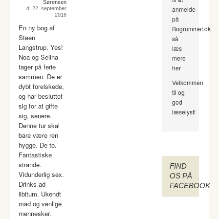
Sørensen
anmelde
d. 22. september
2016
på
En ny bog af
Bogrummet.dk
Steen
så
Langstrup. Yes!
læs
Noa og Selina
mere
tager på ferie
her
sammen. De er
Velkommen
dybt forelskede,
til og
og har besluttet
god
sig for at gifte
læselyst!
sig, senere.
Denne tur skal
bare være ren
hygge. De to.
Fantastiske
strande.
FIND
Vidunderlig sex.
OS PÅ
Drinks ad
FACEBOOK
libitum. Ukendt
mad og venlige
mennesker.