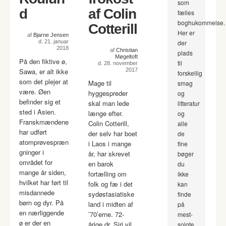
som
d
af Colin
fælles
boghukommelse.
Cotterill
Her er
af
Bjarne Jensen
d. 21. januar
der
2018
af
Christian
plads
Møgeltoft
På den fiktive ø,
til
d. 28. november
Sawa, er alt ikke
2017
forskellig
som det plejer at
Mage til
smag
være. Øen
hyggespreder
og
befinder sig et
skal man lede
litteratur
sted i Asien.
længe efter.
og
Franskmændene
Colin Cotterill,
alle
har udført
der selv har boet
de
atomprøvespræn
i Laos i mange
fine
gninger i
år, har skrevet
bøger
området for
en barok
du
mange år siden,
fortælling om
ikke
hvilket har ført til
folk og fæ i det
kan
misdannede
sydøstasiatiske
finde
børn og dyr. På
land i midten af
på
en nærliggende
’70’erne. 72-
mest-
ø er der en
årige dr. Siri vil
solgte