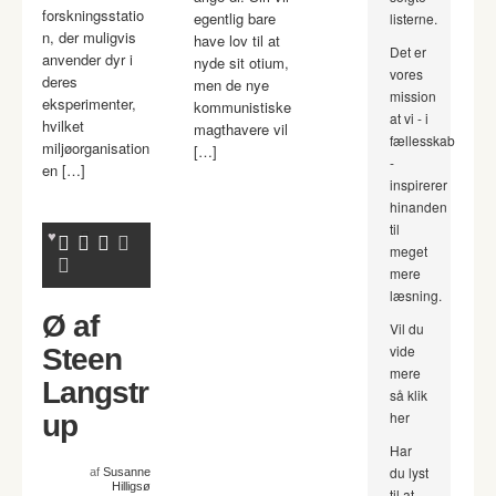
forskningsstatio
egentlig bare
listerne.
n, der muligvis
have lov til at
Det er
anvender dyr i
nyde sit otium,
vores
deres
men de nye
mission
eksperimenter,
kommunistiske
at vi - i
hvilket
magthavere vil
fællesskab
miljøorganisation
[…]
-
en […]
inspirerer
hinanden
til
meget
mere
læsning.
Ø af
Vil du
vide
Steen
mere
Langstr
så klik
her
up
Har
du lyst
af
Susanne
Hilligsø
til at