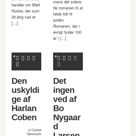
mens det sidste
handler om Matt
får romanen til at
Hunter, der som
falde lidt til
20-årig ved et
jorden.
[…]
Romanen, der i
øvrigt fylder 100
år i […]
Den
Det
uskyldi
ingen
ge af
ved af
Harlan
Bo
Coben
Nygaar
d
af
Carina
Larsen
Sørensen