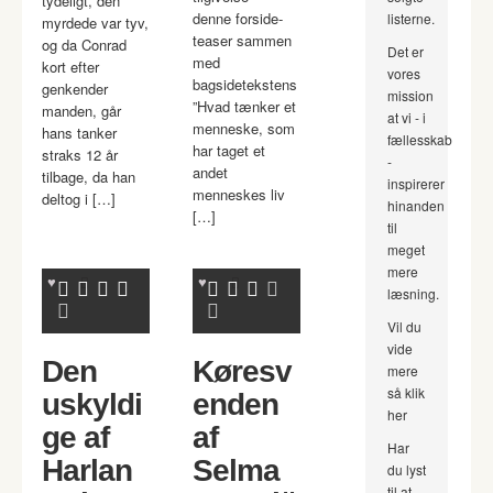
tydeligt, den
denne forside-
listerne.
myrdede var tyv,
teaser sammen
og da Conrad
Det er
med
kort efter
vores
bagsidetekstens
genkender
mission
”Hvad tænker et
manden, går
at vi - i
menneske, som
hans tanker
fællesskab
har taget et
straks 12 år
-
andet
tilbage, da han
inspirerer
menneskes liv
deltog i […]
hinanden
[…]
til
meget
mere
læsning.
Vil du
vide
Den
Køresv
mere
så klik
uskyldi
enden
her
ge af
af
Har
Harlan
Selma
du lyst
til at