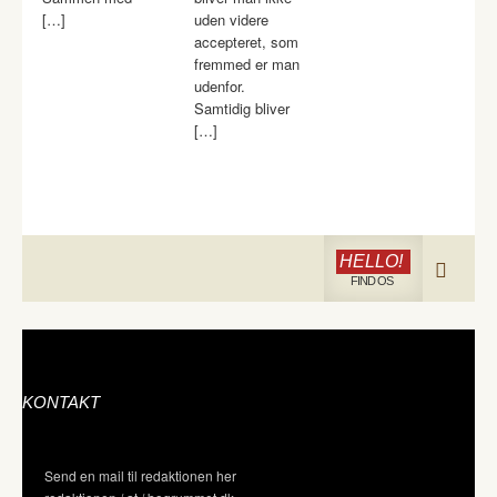
[…]
uden videre
accepteret, som
fremmed er man
udenfor.
Samtidig bliver
[…]
HELLO!
FIND OS
KONTAKT
Send en mail til redaktionen her