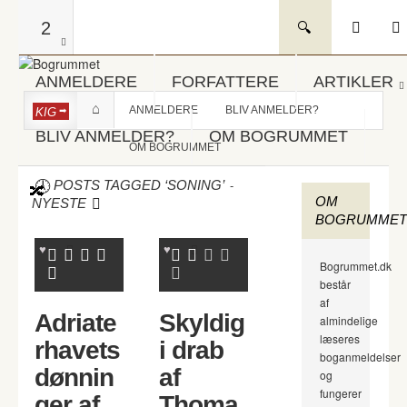
2
ANMELDERE
FORFATTERE
ARTIKLER
ANMELDERE
BLIV ANMELDER?
KIG
BLIV ANMELDER?
OM BOGRUMMET
OM BOGRUMMET
-
POSTS TAGGED ‘SONING’
OM
NYESTE
BOGRUMMET
Bogrummet.dk
består
af
Adriate
Skyldig
almindelige
læseres
rhavets
i drab
boganmeldelser
dønnin
af
og
fungerer
ger af
Thoma