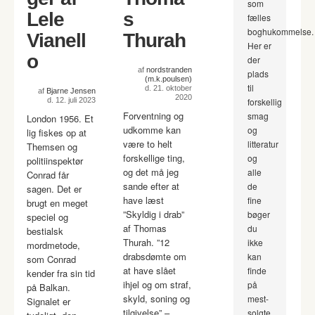
som
Lele
s
fælles
boghukommelse.
Vianell
Thurah
Her er
o
der
af
nordstranden
plads
(m.k.poulsen)
til
d. 21. oktober
af
Bjarne Jensen
2020
d. 12. juli 2023
forskellig
Forventning og
smag
London 1956. Et
udkomme kan
og
lig fiskes op at
være to helt
litteratur
Themsen og
forskellige ting,
og
politiinspektør
og det må jeg
alle
Conrad får
sande efter at
de
sagen. Det er
have læst
fine
brugt en meget
”Skyldig i drab”
bøger
speciel og
af Thomas
du
bestialsk
Thurah. ”12
ikke
mordmetode,
drabsdømte om
kan
som Conrad
at have slået
finde
kender fra sin tid
ihjel og om straf,
på
på Balkan.
skyld, soning og
mest-
Signalet er
tilgivelse” –
solgte