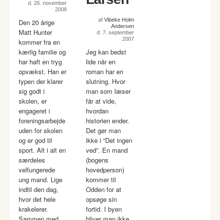
d. 26. november
2008
af
Vibeke Holm
Den 20 årige
Andersen
Matt Hunter
d. 7. september
2007
kommer fra en
kærlig familie og
Jeg kan bedst
har haft en tryg
lide når en
opvækst. Han er
roman har en
typen der klarer
slutning. Hvor
sig godt i
man som læser
skolen, er
får at vide,
engageret i
hvordan
foreningsarbejde
historien ender.
uden for skolen
Det gør man
og er god til
ikke i “Det ingen
sport. Alt i alt en
ved”. En mand
særdeles
(bogens
velfungerede
hovedperson)
ung mand. Lige
kommer til
indtil den dag,
Odden for at
hvor det hele
opsøge sin
krakelerer.
fortid. I byen
Sammen med
bliver man ikke