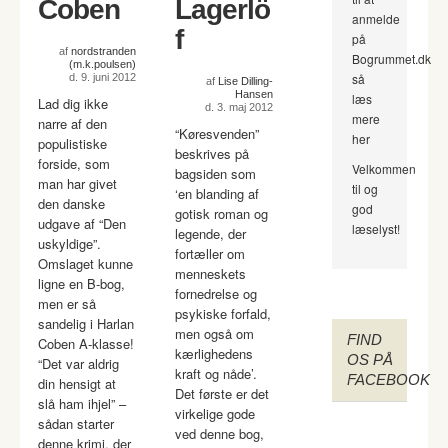
Coben
Lagerlö
anmelde
f
på
af
nordstranden
Bogrummet.dk
(m.k.poulsen)
så
d. 9. juni 2012
af
Lise Dilling-
Hansen
læs
Lad dig ikke
d. 3. maj 2012
mere
narre af den
“Køresvenden”
her
populistiske
beskrives på
forside, som
Velkommen
bagsiden som
man har givet
til og
‘en blanding af
den danske
god
gotisk roman og
udgave af “Den
læselyst!
legende, der
uskyldige”.
fortæller om
Omslaget kunne
menneskets
ligne en B-bog,
fornedrelse og
men er så
psykiske forfald,
sandelig i Harlan
men også om
FIND
Coben A-klasse!
kærlighedens
OS PÅ
“Det var aldrig
kraft og nåde’.
FACEBOOK
din hensigt at
Det første er det
slå ham ihjel” –
virkelige gode
sådan starter
ved denne bog,
denne krimi, der