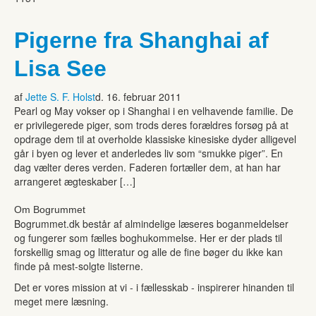
Pigerne fra Shanghai af
Lisa See
af
Jette S. F. Holst
d. 16. februar 2011
Pearl og May vokser op i Shanghai i en velhavende familie. De
er privilegerede piger, som trods deres forældres forsøg på at
opdrage dem til at overholde klassiske kinesiske dyder alligevel
går i byen og lever et anderledes liv som “smukke piger”. En
dag vælter deres verden. Faderen fortæller dem, at han har
arrangeret ægteskaber […]
Om Bogrummet
Bogrummet.dk består af almindelige læseres boganmeldelser
og fungerer som fælles boghukommelse. Her er der plads til
forskellig smag og litteratur og alle de fine bøger du ikke kan
finde på mest-solgte listerne.
Det er vores mission at vi - i fællesskab - inspirerer hinanden til
meget mere læsning.