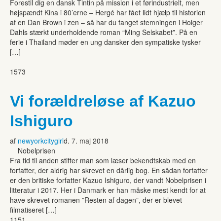
Forestil dig en dansk Tintin på mission i et førindustrielt, men
højspændt Kina i 80’erne – Hergé har fået lidt hjælp til historien
af en Dan Brown i zen – så har du fanget stemningen i Holger
Dahls stærkt underholdende roman “Ming Selskabet”. På en
ferie i Thailand møder en ung dansker den sympatiske tysker
[…]
1573
Vi forældreløse af Kazuo
Ishiguro
af
newyorkcitygirl
d. 7. maj 2018
Nobelprisen
Fra tid til anden stifter man som læser bekendtskab med en
forfatter, der aldrig har skrevet en dårlig bog. En sådan forfatter
er den britiske forfatter Kazuo Ishiguro, der vandt Nobelprisen i
litteratur i 2017. Her i Danmark er han måske mest kendt for at
have skrevet romanen ”Resten af dagen”, der er blevet
filmatiseret […]
1151