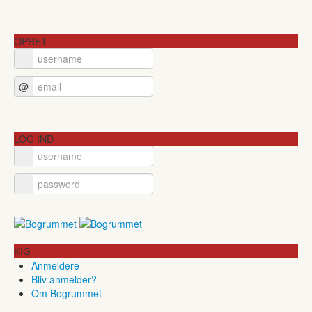
OPRET
@
LOG IND
KIG
Anmeldere
Bliv anmelder?
Om Bogrummet