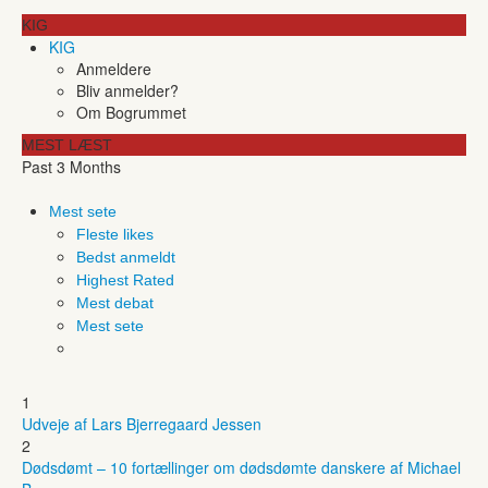
KIG
KIG
Anmeldere
Bliv anmelder?
Om Bogrummet
MEST LÆST
Past 3 Months
Mest sete
Fleste likes
Bedst anmeldt
Highest Rated
Mest debat
Mest sete
1
Udveje af Lars Bjerregaard Jessen
2
Dødsdømt – 10 fortællinger om dødsdømte danskere af Michael