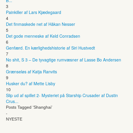
B...
3
Painkiller af Lars Kjædegaard
4
Det finmaskede net af Håkan Nesser
5
Det gode menneske af Keld Conradsen
6
Genfærd. En kærlighedshistorie af Siri Hustvedt
7
No shit, S 3 – De tyvagtige rumvæsner af Lasse Bo Andersen
8
Grænseløs af Katja Ranvits
9
Husker du? af Mette Lisby
10
Slip ud af spillet 2- Mysteriet på Starship Crusader af Dustin
Crus...
Posts Tagged ‘Shanghai’
-
NYESTE