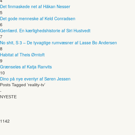
4
Det finmaskede net af Håkan Nesser
5
Det gode menneske af Keld Conradsen
6
Genfærd. En kærlighedshistorie af Siri Hustvedt
7
No shit, S 3 – De tyvagtige rumvæsner af Lasse Bo Andersen
8
Habitat af Theis Ørntoft
9
Grænseløs af Katja Ranvits
10
Dino på nye eventyr af Søren Jessen
Posts Tagged ‘reality-tv’
-
NYESTE
1142