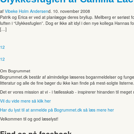
af
Vibeke Holm Andersen
d. 10. november 2008
Patrik og Erica er ved at planlægge deres bryllup. Mellberg er seriøst f
luften i “Ulykkesfuglen”. Dog er ikke alt idyl i den nye kollega Hannas
[…]
1
2
1
2
Om Bogrummet
Bogrummet.dk består af almindelige læseres boganmeldelser og funger
litteratur og alle de fine bøger du ikke kan finde på mest-solgte listerne
Det er vores mission at vi - i fællesskab - inspirerer hinanden til mege
Vil du vide mere så klik her
Har du lyst til at anmelde på Bogrummet.dk så læs mere her
Velkommen til og god læselyst!
Find os på facebook