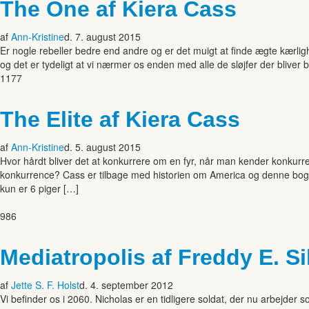
The One af Kiera Cass
af
Ann-Kristine
d. 7. august 2015
Er nogle rebeller bedre end andre og er det muigt at finde ægte kærlig
og det er tydeligt at vi nærmer os enden med alle de sløjfer der blive
1177
The Elite af Kiera Cass
af
Ann-Kristine
d. 5. august 2015
Hvor hårdt bliver det at konkurrere om en fyr, når man kender konkur
konkurrence? Cass er tilbage med historien om America og denne bog er
kun er 6 piger […]
986
Mediatropolis af Freddy E. Si
af
Jette S. F. Holst
d. 4. september 2012
Vi befinder os i 2060. Nicholas er en tidligere soldat, der nu arbejd