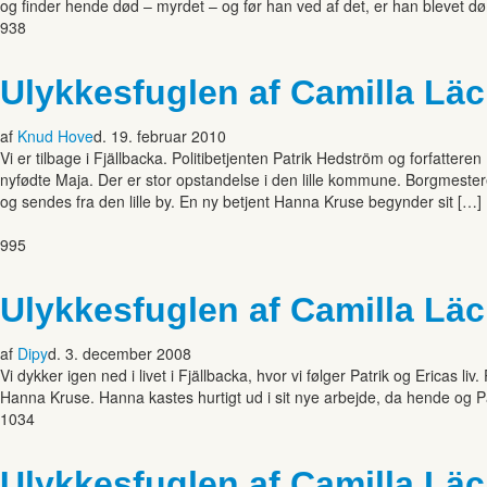
og finder hende død – myrdet – og før han ved af det, er han blevet dø
938
Ulykkesfuglen af Camilla Lä
af
Knud Hove
d. 19. februar 2010
Vi er tilbage i Fjällbacka. Politibetjenten Patrik Hedström og forfatt
nyfødte Maja. Der er stor opstandelse i den lille kommune. Borgmeste
og sendes fra den lille by. En ny betjent Hanna Kruse begynder sit […]
995
Ulykkesfuglen af Camilla Lä
af
Dipy
d. 3. december 2008
Vi dykker igen ned i livet i Fjällbacka, hvor vi følger Patrik og Ericas li
Hanna Kruse. Hanna kastes hurtigt ud i sit nye arbejde, da hende og Patri
1034
Ulykkesfuglen af Camilla Lä