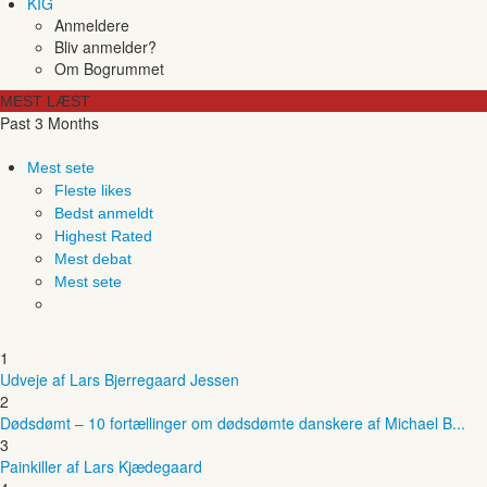
KIG
Anmeldere
Bliv anmelder?
Om Bogrummet
MEST LÆST
Past 3 Months
Mest sete
Fleste likes
Bedst anmeldt
Highest Rated
Mest debat
Mest sete
1
Udveje af Lars Bjerregaard Jessen
2
Dødsdømt – 10 fortællinger om dødsdømte danskere af Michael B...
3
Painkiller af Lars Kjædegaard