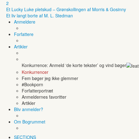
2
Et Lucky Luke pletskud – Grønskollingen af Morris & Gosinny
Et liv langt borte af M. L. Stedman
Anmeldere
Forfattere
Artikler
Konkurrence: Anmeld ‘de korte tekster’ og vind bøger
Konkurrencer
Fem bøger jeg ikke glemmer
#Bookporn
Forfatterportræt
Anmeldernes favoritter
Artikler
Bliv anmelder?
Om Bogrummet
SECTIONS