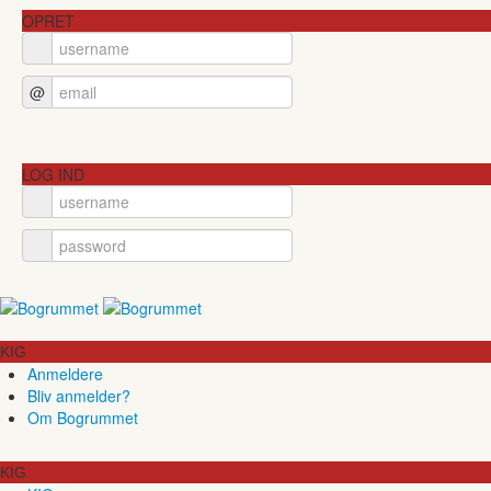
OPRET
@
LOG IND
KIG
Anmeldere
Bliv anmelder?
Om Bogrummet
KIG