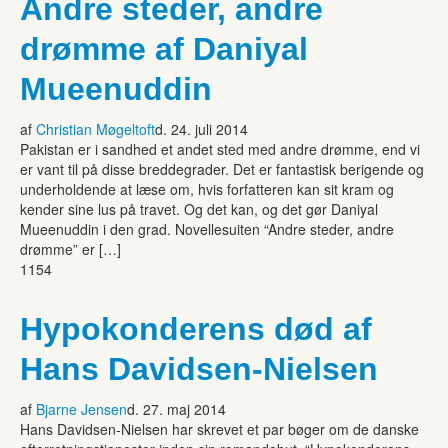
Andre steder, andre
drømme af Daniyal
Mueenuddin
af
Christian Møgeltoft
d. 24. juli 2014
Pakistan er i sandhed et andet sted med andre drømme, end vi
er vant til på disse breddegrader. Det er fantastisk berigende og
underholdende at læse om, hvis forfatteren kan sit kram og
kender sine lus på travet. Og det kan, og det gør Daniyal
Mueenuddin i den grad. Novellesuiten “Andre steder, andre
drømme” er […]
1154
Hypokonderens død af
Hans Davidsen-Nielsen
af
Bjarne Jensen
d. 27. maj 2014
Hans Davidsen-Nielsen har skrevet et par bøger om de danske