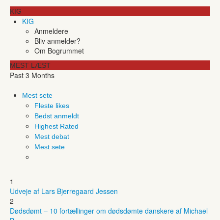
KIG
KIG
Anmeldere
Bliv anmelder?
Om Bogrummet
MEST LÆST
Past 3 Months
Mest sete
Fleste likes
Bedst anmeldt
Highest Rated
Mest debat
Mest sete
1
Udveje af Lars Bjerregaard Jessen
2
Dødsdømt – 10 fortællinger om dødsdømte danskere af Michael