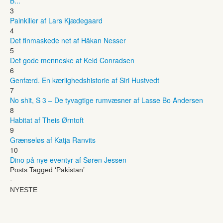
B...
3
Painkiller af Lars Kjædegaard
4
Det finmaskede net af Håkan Nesser
5
Det gode menneske af Keld Conradsen
6
Genfærd. En kærlighedshistorie af Siri Hustvedt
7
No shit, S 3 – De tyvagtige rumvæsner af Lasse Bo Andersen
8
Habitat af Theis Ørntoft
9
Grænseløs af Katja Ranvits
10
Dino på nye eventyr af Søren Jessen
Posts Tagged ‘Pakistan’
-
NYESTE