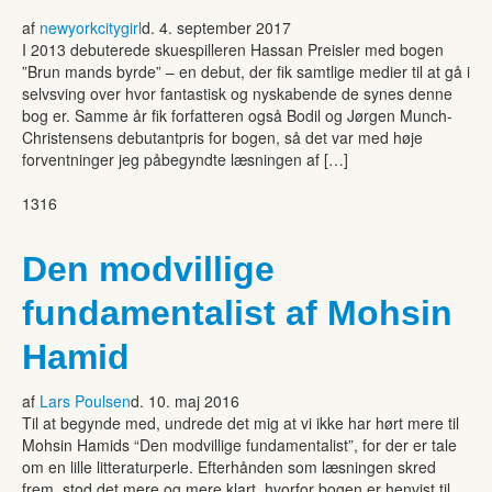
af
newyorkcitygirl
d. 4. september 2017
I 2013 debuterede skuespilleren Hassan Preisler med bogen
”Brun mands byrde” – en debut, der fik samtlige medier til at gå i
selvsving over hvor fantastisk og nyskabende de synes denne
bog er. Samme år fik forfatteren også Bodil og Jørgen Munch-
Christensens debutantpris for bogen, så det var med høje
forventninger jeg påbegyndte læsningen af […]
1316
Den modvillige
fundamentalist af Mohsin
Hamid
af
Lars Poulsen
d. 10. maj 2016
Til at begynde med, undrede det mig at vi ikke har hørt mere til
Mohsin Hamids “Den modvillige fundamentalist”, for der er tale
om en lille litteraturperle. Efterhånden som læsningen skred
frem, stod det mere og mere klart, hvorfor bogen er henvist til