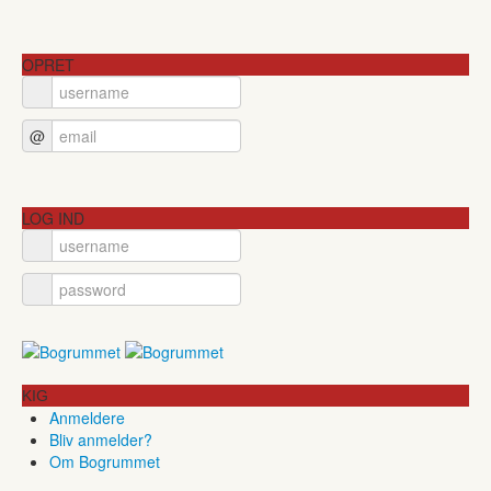
OPRET
@
LOG IND
KIG
Anmeldere
Bliv anmelder?
Om Bogrummet