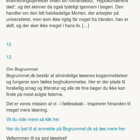
efterretningstjenester inden sin romandebut, “Hypokonderens
død”, og det skinner da også tydeligt igennem i bogen. Den
handler om den lidt halvkedelige Morten, der arbejder på
universitetet, men som ikke rigtig får noget fra hånden, han er
skilt, og der sker ikke meget i hans liv. […]
1
2
1
2
Om Bogrummet
Bogrummet.dk består af almindelige læseres boganmeldelser
og fungerer som fælles boghukommelse. Her er der plads til
forskellig smag og litteratur og alle de fine bøger du ikke kan
finde på mest-solgte listerne.
Det er vores mission at vi - i fællesskab - inspirerer hinanden til
meget mere læsning.
Vil du vide mere så klik her
Har du lyst til at anmelde på Bogrummet.dk så læs mere her
Velkommen til og god læselyst!