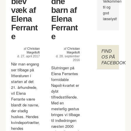
blev
dne
Velkommen
til og
væk af
barn af
god
Elena
Elena
læselyst!
Ferrant
Ferrant
e
e
af
Christian
af
Christian
FIND
Møgeltoft
Møgeltoft
d. 27. april 2017
d. 28. september
OS PÅ
2016
FACEBOOK
Når man engang
Slutningen på
ser tilbage på
Elena Ferrantes
litteraturen i
formidable
starten af det
Napoli-kvartet er
21. århundrede,
dybt
vil Elena
tilfredsstillende.
Ferrante være
Med en
blandt de navne,
mesterlig gestus
der stadig
bringes vi tilbage
huskes. Hendes
til indledningen
kvindeportrætter,
næsten 2000
hendes