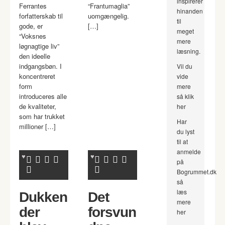
inspirerer
Ferrantes
“Frantumaglia”
hinanden
forfatterskab til
uomgængelig.
til
gode, er
[…]
meget
“Voksnes
mere
løgnagtige liv”
læsning.
den ideelle
indgangsbøn. I
Vil du
koncentreret
vide
form
mere
introduceres alle
så klik
de kvaliteter,
her
som har trukket
Har
millioner […]
du lyst
til at
anmelde
på
Bogrummet.dk
så
læs
Dukken
Det
mere
der
forsvun
her