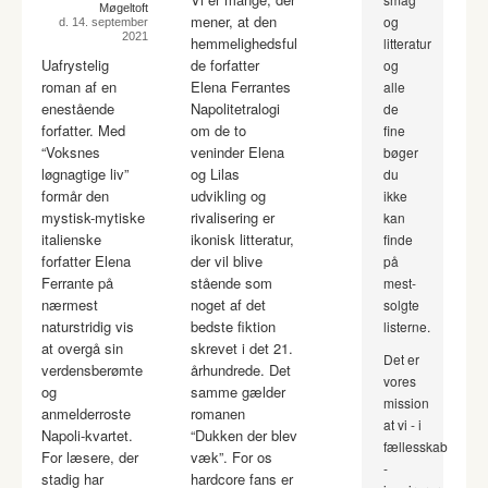
Møgeltoft
mener, at den
og
d. 14. september
2021
hemmelighedsful
litteratur
Uafrystelig
de forfatter
og
roman af en
Elena Ferrantes
alle
enestående
Napolitetralogi
de
forfatter. Med
om de to
fine
“Voksnes
veninder Elena
bøger
løgnagtige liv”
og Lilas
du
formår den
udvikling og
ikke
mystisk-mytiske
rivalisering er
kan
italienske
ikonisk litteratur,
finde
forfatter Elena
der vil blive
på
Ferrante på
stående som
mest-
nærmest
noget af det
solgte
naturstridig vis
bedste fiktion
listerne.
at overgå sin
skrevet i det 21.
Det er
verdensberømte
århundrede. Det
vores
og
samme gælder
mission
anmelderroste
romanen
at vi - i
Napoli-kvartet.
“Dukken der blev
fællesskab
For læsere, der
væk”. For os
-
stadig har
hardcore fans er