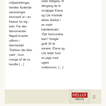
sider tidligere, til
miljøskildringer,
dengang de to
hendes flydende
småpiger Elena
uanstrengte
og Lila mistede
skrivestil er i en
deres dukker i
klasse for sig
en mørk
selv. Før den
kælderskakt.
fænomenale
“Det forsvundne
Napoli-kvartet
barn” foregår
udkom i
godt 30 år
hjemlandet
senere. Elena og
“Dukken der blev
Lila føder hver
væk”, hvor
en pige med
mange af de nu
ugers
kendte […]
mellemrum. […]
HELLO!
FIND OS