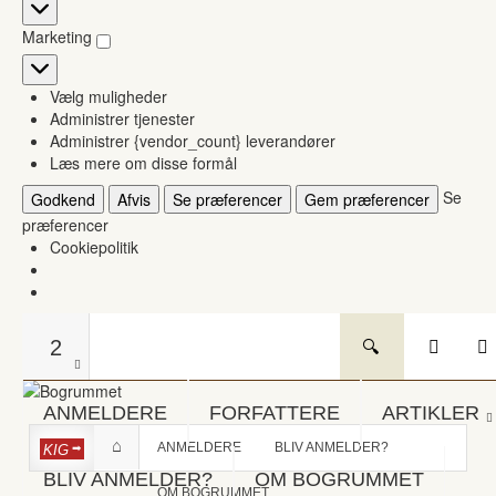
Statistikker
Marketing
Marketing
Vælg muligheder
Administrer tjenester
Administrer {vendor_count} leverandører
Læs mere om disse formål
Se
Godkend
Afvis
Se præferencer
Gem præferencer
præferencer
Cookiepolitik
2
ANMELDERE
FORFATTERE
ARTIKLER
ANMELDERE
BLIV ANMELDER?
KIG
BLIV ANMELDER?
OM BOGRUMMET
OM BOGRUMMET