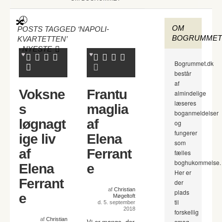
OM
POSTS TAGGED ‘NAPOLI-
BOGRUMMET
KVARTETTEN’
-
NYESTE
Bogrummet.dk
består
af
Voksne
Frantu
almindelige
læseres
s
maglia
boganmeldelser
løgnagt
af
og
fungerer
ige liv
Elena
som
af
Ferrant
fælles
boghukommelse.
Elena
e
Her er
Ferrant
der
af
Christian
plads
e
Møgeltoft
til
d. 5. september
2018
forskellig
af
Christian
Vi er mange, der
smag