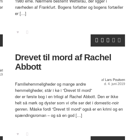
om
1980´erne. Nærmere bestemt Wetterau, der ligger i
er
nærheden af Frankfurt. Bogens forfatter og bogens fortæller
er […]
Drevet til mord af Rachel
Abbott
rl
19
af
Lars Poulsen
Familiehemmeligheder og mange andre
d. 4. juni 2019
hemmeligheder, står i kø i “Drevet til mord”
der er første bog i en trilogi af Rachel Abbott. Den er ikke
helt så mørk og dyster som vi ofte ser det i domestic-noir
genren. Måske fordi “Drevet til mord” også er en krimi og en
spændingsroman – og så en god […]