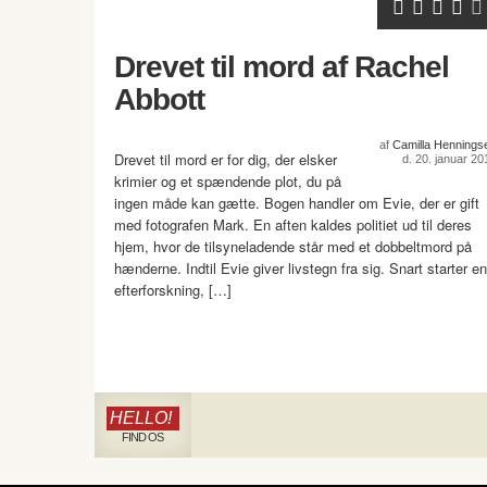
Drevet til mord af Rachel
Abbott
af
Camilla Hennings
Drevet til mord er for dig, der elsker
d. 20. januar 20
krimier og et spændende plot, du på
ingen måde kan gætte. Bogen handler om Evie, der er gift
med fotografen Mark. En aften kaldes politiet ud til deres
hjem, hvor de tilsyneladende står med et dobbeltmord på
hænderne. Indtil Evie giver livstegn fra sig. Snart starter en
efterforskning, […]
HELLO!
FIND OS