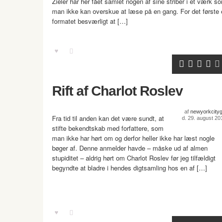
Zieler har her fået samlet nogen af sine striber i et værk s
man ikke kan overskue at læse på en gang. For det første 
formatet besværligt at […]
Rift af Charlot Roslev
af
newyorkcitygi
Fra tid til anden kan det være sundt, at
d. 29. august 20
stifte bekendtskab med forfattere, som
man ikke har hørt om og derfor heller ikke har læst nogle
bøger af. Denne anmelder havde – måske ud af almen
stupiditet – aldrig hørt om Charlot Roslev før jeg tilfældigt
begyndte at bladre i hendes digtsamling hos en af […]