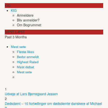
KIG
KIG
Anmeldere
Bliv anmelder?
Om Bogrummet
MEST LÆST
Past 3 Months
Mest sete
Fleste likes
Bedst anmeldt
Highest Rated
Mest debat
Mest sete
1
Udveje af Lars Bjerregaard Jessen
2
Dødsdømt – 10 fortællinger om dødsdømte danskere af Michael