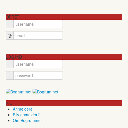
OPRET
@
LOG IND
KIG
Anmeldere
Bliv anmelder?
Om Bogrummet