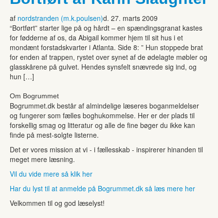
af
nordstranden (m.k.poulsen)
d. 27. marts 2009
“Bortført” starter lige på og hårdt – en spændingsgranat kastes
for fødderne af os, da Abigail kommer hjem til sit hus i et
mondænt forstadskvarter i Atlanta. Side 8: ” Hun stoppede brat
for enden af trappen, rystet over synet af de ødelagte møbler og
glasskårene på gulvet. Hendes synsfelt snævrede sig ind, og
hun […]
Om Bogrummet
Bogrummet.dk består af almindelige læseres boganmeldelser
og fungerer som fælles boghukommelse. Her er der plads til
forskellig smag og litteratur og alle de fine bøger du ikke kan
finde på mest-solgte listerne.
Det er vores mission at vi - i fællesskab - inspirerer hinanden til
meget mere læsning.
Vil du vide mere så klik her
Har du lyst til at anmelde på Bogrummet.dk så læs mere her
Velkommen til og god læselyst!