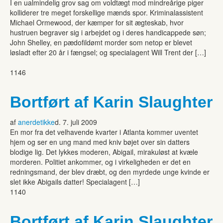
I en ualmindelig grov sag om voldtægt mod mindreårige piger
kolliderer tre meget forskellige mænds spor. Kriminalassistent
Michael Ormewood, der kæmper for sit ægteskab, hvor
hustruen begraver sig i arbejdet og i deres handicappede søn;
John Shelley, en pædofildømt morder som netop er blevet
løsladt efter 20 år i fængsel; og specialagent Will Trent der […]
1146
Bortført af Karin Slaughter
af
anerdetikke
d. 7. juli 2009
En mor fra det velhavende kvarter i Atlanta kommer uventet
hjem og ser en ung mand med kniv bøjet over sin datters
blodige lig. Det lykkes moderen, Abigail, mirakuløst at kvæle
morderen. Politiet ankommer, og i virkeligheden er det en
redningsmand, der blev dræbt, og den myrdede unge kvinde er
slet ikke Abigails datter! Specialagent […]
1140
Bortført af Karin Slaughter