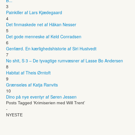
B...
3
Painkiller af Lars Kjædegaard
4
Det finmaskede net af Håkan Nesser
5
Det gode menneske af Keld Conradsen
6
Genfærd. En kærlighedshistorie af Siri Hustvedt
7
No shit, S 3 – De tyvagtige rumvæsner af Lasse Bo Andersen
8
Habitat af Theis Ørntoft
9
Grænseløs af Katja Ranvits
10
Dino på nye eventyr af Søren Jessen
Posts Tagged ‘Krimiserien med Will Trent’
-
NYESTE