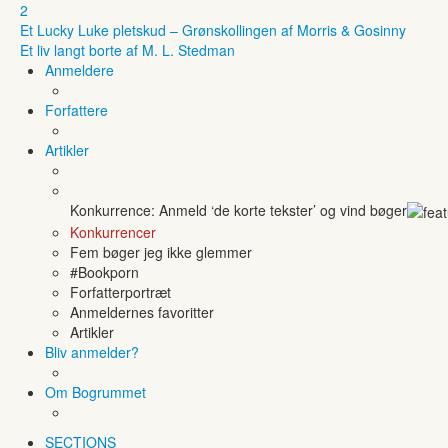
2
Et Lucky Luke pletskud – Grønskollingen af Morris & Gosinny
Et liv langt borte af M. L. Stedman
Anmeldere
Forfattere
Artikler
Konkurrence: Anmeld ‘de korte tekster’ og vind bøger
Konkurrencer
Fem bøger jeg ikke glemmer
#Bookporn
Forfatterportræt
Anmeldernes favoritter
Artikler
Bliv anmelder?
Om Bogrummet
SECTIONS