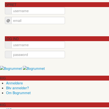
OPRET
@
LOG IND
KIG
Anmeldere
Bliv anmelder?
Om Bogrummet
KIG