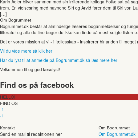
Karin Adler bliver sammen med sin irriterende kollega Folke sat på sage
frem. En vielsesring med navnene Siri og Arvid fører dem til Siri von L
[…]
Om Bogrummet
Bogrummet.dk består af almindelige læseres boganmeldelser og funger
litteratur og alle de fine bøger du ikke kan finde på mest-solgte listerne
Det er vores mission at vi - i fællesskab - inspirerer hinanden til mege
Vil du vide mere så klik her
Har du lyst til at anmelde på Bogrummet.dk så læs mere her
Velkommen til og god læselyst!
Find os på facebook
HELLO!
FIND OS
-1
-1
Kontakt
Om Bogrummet
Send en mail til redaktionen her
Om Bogrummet.dk