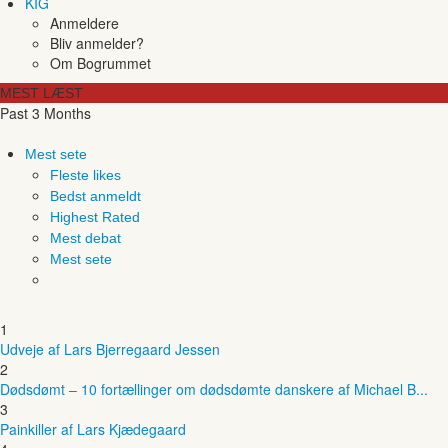
KIG
Anmeldere
Bliv anmelder?
Om Bogrummet
MEST LÆST
Past 3 Months
Mest sete
Fleste likes
Bedst anmeldt
Highest Rated
Mest debat
Mest sete
1
Udveje af Lars Bjerregaard Jessen
2
Dødsdømt – 10 fortællinger om dødsdømte danskere af Michael B...
3
Painkiller af Lars Kjædegaard