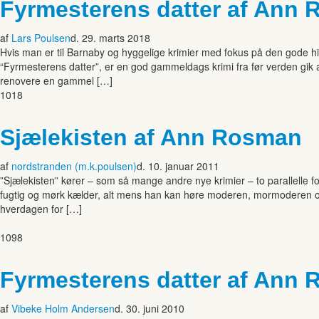
Fyrmesterens datter af Ann
af
Lars Poulsen
d. 29. marts 2018
Hvis man er til Barnaby og hyggelige krimier med fokus på den gode hi
“Fyrmesterens datter”, er en god gammeldags krimi fra før verden gik a
renovere en gammel […]
1018
Sjælekisten af Ann Rosman
af
nordstranden (m.k.poulsen)
d. 10. januar 2011
”Sjælekisten” kører – som så mange andre nye krimier – to parallelle for
fugtig og mørk kælder, alt mens han kan høre moderen, mormoderen og 
hverdagen for […]
1098
Fyrmesterens datter af Ann
af
Vibeke Holm Andersen
d. 30. juni 2010