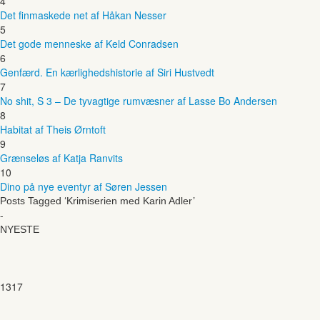
4
Det finmaskede net af Håkan Nesser
5
Det gode menneske af Keld Conradsen
6
Genfærd. En kærlighedshistorie af Siri Hustvedt
7
No shit, S 3 – De tyvagtige rumvæsner af Lasse Bo Andersen
8
Habitat af Theis Ørntoft
9
Grænseløs af Katja Ranvits
10
Dino på nye eventyr af Søren Jessen
Posts Tagged ‘Krimiserien med Karin Adler’
-
NYESTE
1317