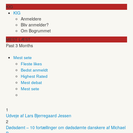
KIG
KIG
Anmeldere
Bliv anmelder?
Om Bogrummet
MEST LÆST
Past 3 Months
Mest sete
Fleste likes
Bedst anmeldt
Highest Rated
Mest debat
Mest sete
1
Udveje af Lars Bjerregaard Jessen
2
Dødsdømt – 10 fortællinger om dødsdømte danskere af Michael