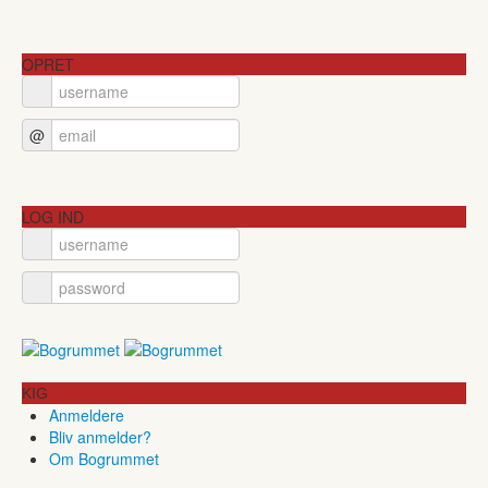
OPRET
@
LOG IND
KIG
Anmeldere
Bliv anmelder?
Om Bogrummet