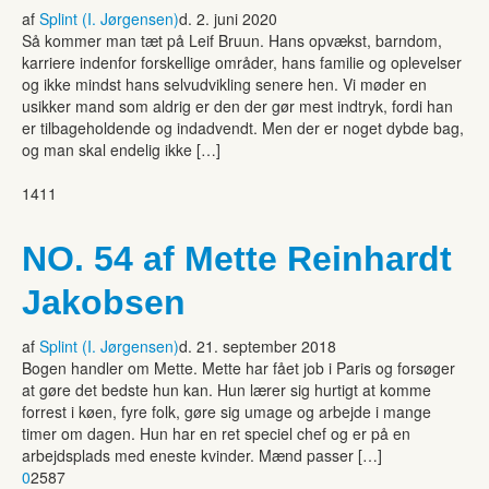
af
Splint (I. Jørgensen)
d. 2. juni 2020
Så kommer man tæt på Leif Bruun. Hans opvækst, barndom,
karriere indenfor forskellige områder, hans familie og oplevelser
og ikke mindst hans selvudvikling senere hen. Vi møder en
usikker mand som aldrig er den der gør mest indtryk, fordi han
er tilbageholdende og indadvendt. Men der er noget dybde bag,
og man skal endelig ikke […]
1411
NO. 54 af Mette Reinhardt
Jakobsen
af
Splint (I. Jørgensen)
d. 21. september 2018
Bogen handler om Mette. Mette har fået job i Paris og forsøger
at gøre det bedste hun kan. Hun lærer sig hurtigt at komme
forrest i køen, fyre folk, gøre sig umage og arbejde i mange
timer om dagen. Hun har en ret speciel chef og er på en
arbejdsplads med eneste kvinder. Mænd passer […]
0
2587