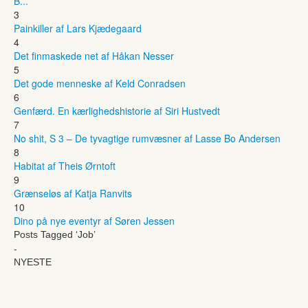
B...
3
Painkiller af Lars Kjædegaard
4
Det finmaskede net af Håkan Nesser
5
Det gode menneske af Keld Conradsen
6
Genfærd. En kærlighedshistorie af Siri Hustvedt
7
No shit, S 3 – De tyvagtige rumvæsner af Lasse Bo Andersen
8
Habitat af Theis Ørntoft
9
Grænseløs af Katja Ranvits
10
Dino på nye eventyr af Søren Jessen
Posts Tagged ‘Job’
-
NYESTE