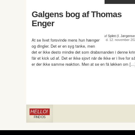
Galgens bog af Thomas
Enger
af
Splint (I. Jørgense
At se livet forsvinde mens hun hænger
d. 12. november 20
og dingler. Det er en syg tanke, men
det er ikke desto mindre det som drabsmanden i denne kri
får et kick ud af. Det er ikke sjovt når de ikke er i live for s
er der ikke samme reaktion. Men at se en få løkken om […
HELLO!
FIND OS