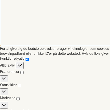
For at give dig de bedste oplevelser bruger vi teknologier som cookies t
browsingadfærd eller unikke ID'er på dette websted. Hvis du ikke giver 
Funktionsdygtig
Funktionsdygtig
Altid aktiv
Præferencer
Præferencer
Statistikker
Statistikker
Marketing
Marketing