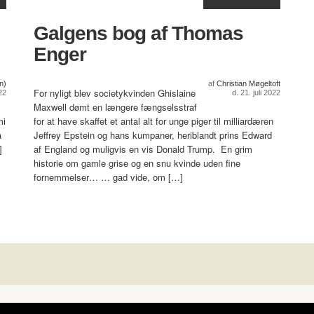
Galgens bog af Thomas
Enger
n)
af
Christian Møgeltoft
For nyligt blev societykvinden Ghislaine
22
d. 21. juli 2022
Maxwell dømt en længere fængselsstraf
mi
for at have skaffet et antal alt for unge piger til milliardæren
å
Jeffrey Epstein og hans kumpaner, heriblandt prins Edward
]
af England og muligvis en vis Donald Trump. En grim
historie om gamle grise og en snu kvinde uden fine
fornemmelser… … gad vide, om […]