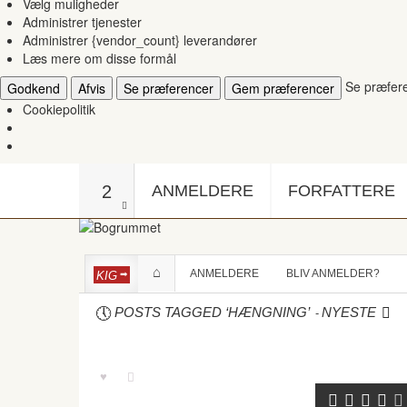
Vælg muligheder
Administrer tjenester
Administrer {vendor_count} leverandører
Læs mere om disse formål
Se præfer
Godkend
Afvis
Se præferencer
Gem præferencer
Cookiepolitik
2
ANMELDERE
FORFATTERE
ANMELDERE
BLIV ANMELDER?
KIG
-
POSTS TAGGED ‘HÆNGNING’
NYESTE