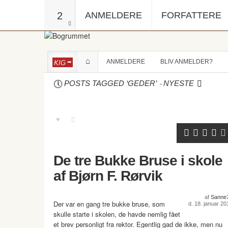
2
ANMELDERE
FORFATTERE
ANMELDERE
BLIV ANMELDER?
KIG
-
POSTS TAGGED ‘GEDER’
NYESTE
De tre Bukke Bruse i skole
af Bjørn F. Rørvik
af
Sanne
Der var en gang tre bukke bruse, som
d. 18. januar 20
skulle starte i skolen, de havde nemlig fået
et brev personligt fra rektor. Egentlig gad de ikke, men nu