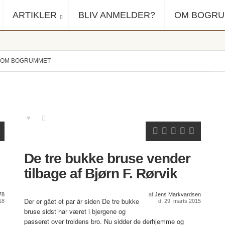
ARTIKLER
BLIV ANMELDER?
OM BOGR
OM BOGRUMMET
De tre bukke bruse vender
tilbage af Bjørn F. Rørvik
78
af
Jens Markvardsen
Der er gået et par år siden De tre bukke
18
d. 29. marts 2015
bruse sidst har været i bjergene og
passeret over troldens bro. Nu sidder de derhjemme og