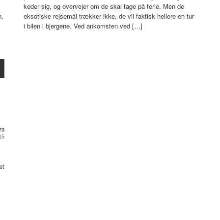
keder sig, og overvejer om de skal tage på ferie. Men de
n,
eksotiske rejsemål trækker ikke, de vil faktisk hellere en tur
i bilen i bjergene. Ved ankomsten ved […]
78
15
et