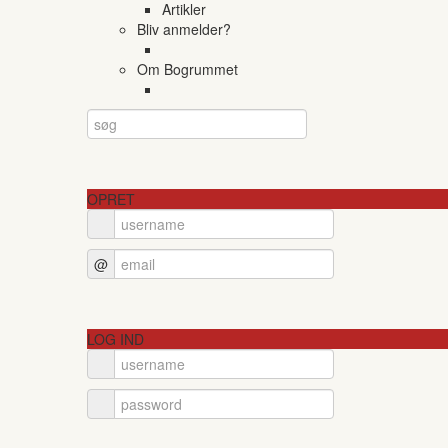
Artikler
Bliv anmelder?
Om Bogrummet
OPRET
@
LOG IND