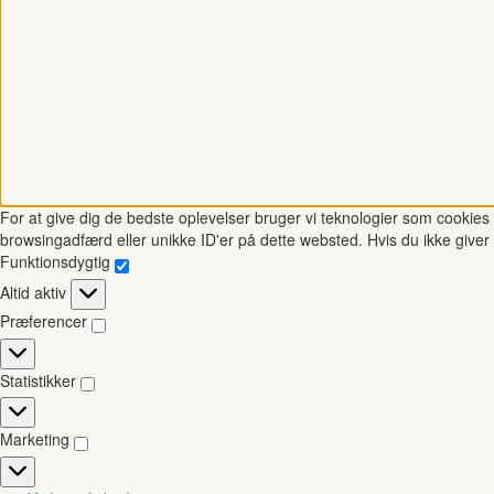
For at give dig de bedste oplevelser bruger vi teknologier som cookies t
browsingadfærd eller unikke ID'er på dette websted. Hvis du ikke giver 
Funktionsdygtig
Funktionsdygtig
Altid aktiv
Præferencer
Præferencer
Statistikker
Statistikker
Marketing
Marketing