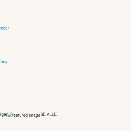
encer
inny
bøger
SE ALLE