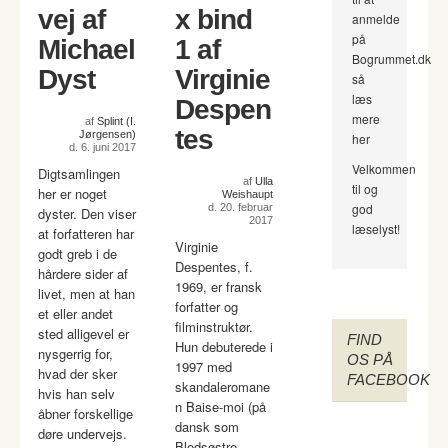
vej af
x bind
anmelde
på
Michael
1 af
Bogrummet.dk
Dyst
Virginie
så
læs
Despen
mere
af
Splint (I.
tes
Jørgensen)
her
d. 6. juni 2017
Velkommen
Digtsamlingen
af
Ulla
til og
her er noget
Weishaupt
god
d. 20. februar
dyster. Den viser
2017
læselyst!
at forfatteren har
Virginie
godt greb i de
Despentes, f.
hårdere sider af
1969, er fransk
livet, men at han
forfatter og
et eller andet
filminstruktør.
sted alligevel er
FIND
Hun debuterede i
nysgerrig for,
OS PÅ
1997 med
hvad der sker
FACEBOOK
skandaleromane
hvis han selv
n Baise-moi (på
åbner forskellige
dansk som
døre undervejs.
Blodsøstre,