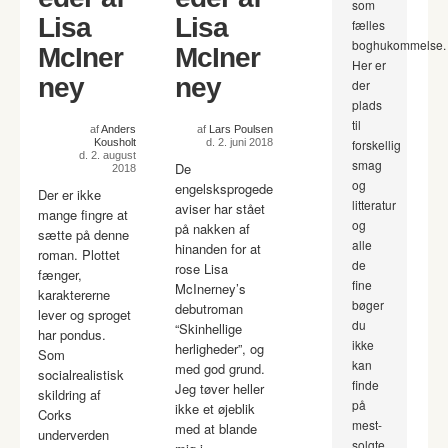
som
Lisa
Lisa
fælles
boghukommelse.
McIner
McIner
Her er
ney
ney
der
plads
til
af
Anders
af
Lars Poulsen
Kousholt
d. 2. juni 2018
forskellig
d. 2. august
smag
De
2018
og
engelsksprogede
Der er ikke
litteratur
aviser har stået
mange fingre at
og
på nakken af
sætte på denne
alle
hinanden for at
roman. Plottet
de
rose Lisa
fænger,
fine
McInerney’s
karaktererne
bøger
debutroman
lever og sproget
du
“Skinhellige
har pondus.
ikke
herligheder”, og
Som
kan
med god grund.
socialrealistisk
finde
Jeg tøver heller
skildring af
på
ikke et øjeblik
Corks
mest-
med at blande
underverden
solgte