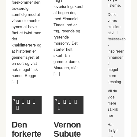
mig i
forekommer den
listerne.
lovprisningskoret
troværdig,
af bogen der,
samtidig med at
Det er
med Financial
visse elementer
vores
Times’ ord er
synes at have
mission
“rig, rørende og
fået et twist mod
at vi - i
rystende
det
fællesskab
morsom”. Det
knaldlitterære og
-
starter helt
at historien er
inspirerer
skørt. En
gennemsyret af
hinanden
gammel dame,
en sort og vist
til
Maureen, slår
nok meget irsk
meget
[…]
humor. Begge
mere
[…]
læsning.
Vil du
vide
mere
så klik
her
Den
Vernon
Har
du lyst
forkerte
Subute
til at