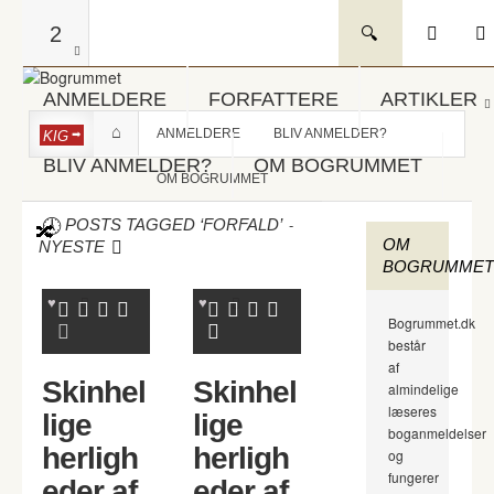
2
ANMELDERE
FORFATTERE
ARTIKLER
ANMELDERE
BLIV ANMELDER?
KIG
BLIV ANMELDER?
OM BOGRUMMET
OM BOGRUMMET
-
POSTS TAGGED ‘FORFALD’
OM
NYESTE
BOGRUMMET
Bogrummet.dk
består
af
Skinhel
Skinhel
almindelige
læseres
lige
lige
boganmeldelser
herligh
herligh
og
fungerer
eder af
eder af