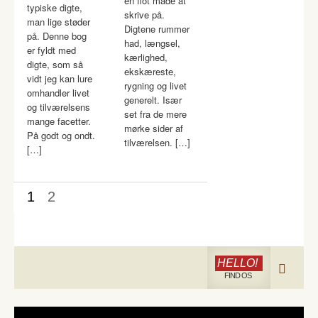
en flot måde at
typiske digte,
skrive på.
man lige støder
Digtene rummer
på. Denne bog
had, længsel,
er fyldt med
kærlighed,
digte, som så
ekskæreste,
vidt jeg kan lure
rygning og livet
omhandler livet
generelt. Især
og tilværelsens
set fra de mere
mange facetter.
mørke sider af
På godt og ondt.
tilværelsen. […]
[…]
1
2
HELLO!
FIND OS