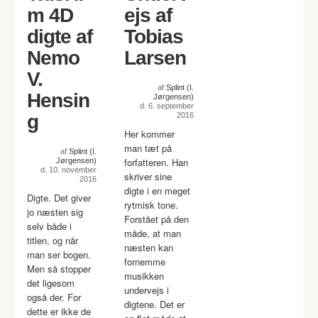
m 4D
ejs af
digte af
Tobias
Nemo
Larsen
V.
af
Splint (I.
Hensin
Jørgensen)
d. 6. september
g
2016
Her kommer
man tæt på
af
Splint (I.
forfatteren. Han
Jørgensen)
d. 10. november
skriver sine
2016
digte i en meget
Digte. Det giver
rytmisk tone.
jo næsten sig
Forstået på den
selv både i
måde, at man
titlen, og når
næsten kan
man ser bogen.
fornemme
Men så stopper
musikken
det ligesom
undervejs i
også der. For
digtene. Det er
dette er ikke de