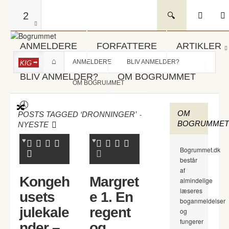
2
ANMELDERE
FORFATTERE
ARTIKLER
ANMELDERE
BLIV ANMELDER?
KIG
BLIV ANMELDER?
OM BOGRUMMET
OM BOGRUMMET
OM
-
POSTS TAGGED ‘DRONNINGER’
BOGRUMMET
NYESTE
Bogrummet.dk
består
af
Kongeh
Margret
almindelige
læseres
usets
e 1. En
boganmeldelser
julekale
regent
og
fungerer
nder –
og