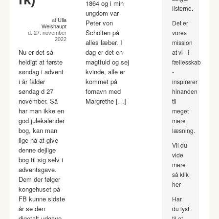
1864 og i min
listerne.
ungdom var
af
Ulla
Peter von
Det er
Weishaupt
Scholten på
vores
d. 27. november
2022
alles læber. I
mission
Nu er det så
dag er det en
at vi - i
heldigt at første
magtfuld og sej
fællesskab
søndag i advent
kvinde, alle er
-
i år falder
kommet på
inspirerer
søndag d 27
fornavn med
hinanden
november. Så
Margrethe […]
til
har man ikke en
meget
god julekalender
mere
bog, kan man
læsning.
lige nå at give
Vil du
denne dejlige
vide
bog til sig selv i
mere
adventsgave.
så klik
Dem der følger
her
kongehuset på
FB kunne sidste
Har
år se den
du lyst
digetalt udgave
til at