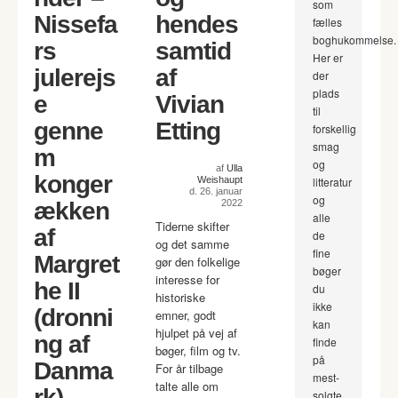
som
Nissefa
hendes
fælles
boghukommelse.
rs
samtid
Her er
julerejs
af
der
plads
e
Vivian
til
genne
Etting
forskellig
smag
m
og
af
Ulla
konger
Weishaupt
litteratur
d. 26. januar
og
ækken
2022
alle
Tiderne skifter
af
de
og det samme
fine
Margret
gør den folkelige
bøger
interesse for
he II
du
historiske
ikke
(dronni
emner, godt
kan
hjulpet på vej af
ng af
finde
bøger, film og tv.
på
Danma
For år tilbage
mest-
talte alle om
rk)
solgte