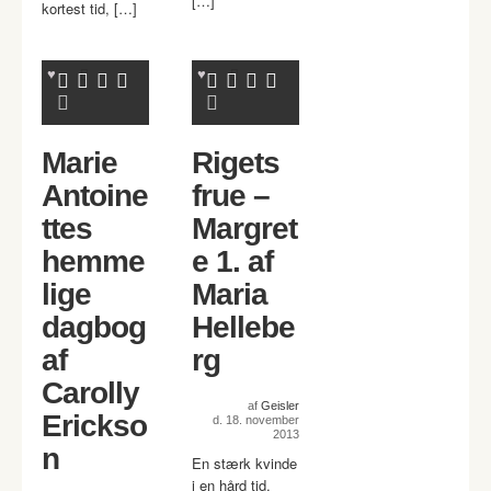
[…]
kortest tid, […]
Marie
Rigets
Antoine
frue –
ttes
Margret
hemme
e 1. af
lige
Maria
dagbog
Hellebe
af
rg
Carolly
af
Geisler
Erickso
d. 18. november
2013
n
En stærk kvinde
i en hård tid.