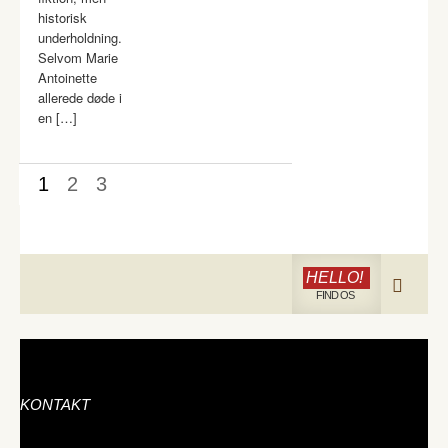
historisk
underholdning.
Selvom Marie
Antoinette
allerede døde i
en […]
1
2
3
HELLO!
FIND OS
KONTAKT