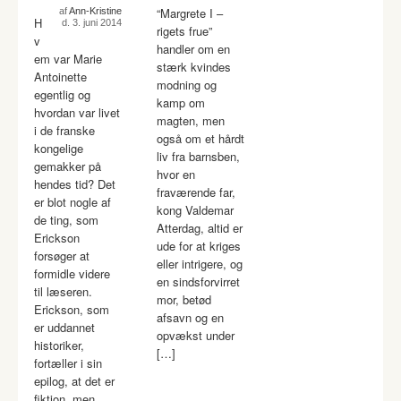
“Margrete I –
af
Ann-Kristine
H
d. 3. juni 2014
rigets frue”
v
handler om en
em var Marie
stærk kvindes
Antoinette
modning og
egentlig og
kamp om
hvordan var livet
magten, men
i de franske
også om et hårdt
kongelige
liv fra barnsben,
gemakker på
hvor en
hendes tid? Det
fraværende far,
er blot nogle af
kong Valdemar
de ting, som
Atterdag, altid er
Erickson
ude for at kriges
forsøger at
eller intrigere, og
formidle videre
en sindsforvirret
til læseren.
mor, betød
Erickson, som
afsavn og en
er uddannet
opvækst under
historiker,
[…]
fortæller i sin
epilog, at det er
fiktion, men