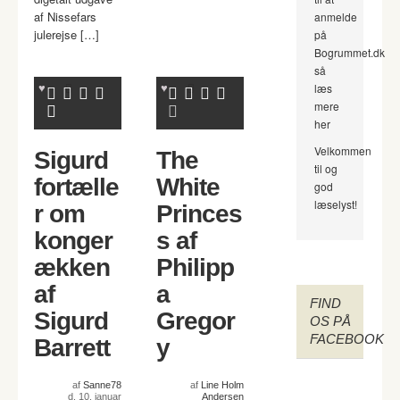
af Nissefars
anmelde
julerejse […]
på
Bogrummet.dk
så
læs
mere
her
Velkommen
Sigurd
The
til og
fortælle
White
god
læselyst!
r om
Princes
konger
s af
ækken
Philipp
af
a
FIND
Sigurd
Gregor
OS PÅ
FACEBOOK
Barrett
y
af
Sanne78
af
Line Holm
d. 10. januar
Andersen