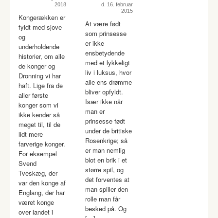
2018
d. 16. februar
2015
Kongerækken er
At være født
fyldt med sjove
som prinsesse
og
er ikke
underholdende
ensbetydende
historier, om alle
med et lykkeligt
de konger og
liv i luksus, hvor
Dronning vi har
alle ens drømme
haft. Lige fra de
bliver opfyldt.
aller første
Især ikke når
konger som vi
man er
ikke kender så
prinsesse født
meget til, til de
under de britiske
lidt mere
Rosenkrige; så
farverige konger.
er man nemlig
For eksempel
blot en brik i et
Svend
større spil, og
Tveskæg, der
det forventes at
var den konge af
man spiller den
Englang, der har
rolle man får
været konge
besked på. Og
over landet i