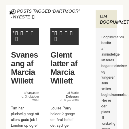
POSTS TAGGED ‘DARTMOOR’
OM
-
NYESTE
BOGRUMMET
Bogrummet.dk
består
af
Svanes
Glemt
almindelige
læseres
ang af
latter af
boganmeldelser
Marcia
Marcia
og
fungerer
Willett
Willett
som
fælles
af
tanjasen
af
Marie
boghukommelse.
d. 3. oktober
Deleuran
Her er
2016
d. 9. juli 2009
der
Tim har
Louise Parry
plads
pludselig sagt sit
holder 2 gange
til
ellers gode job i
om året ferie i
forskellig
London op og er
det sydlige
smag