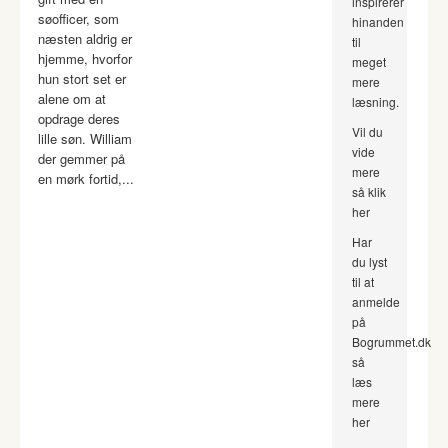
inspirerer
søofficer, som
hinanden
næsten aldrig er
til
hjemme, hvorfor
meget
hun stort set er
mere
alene om at
læsning.
opdrage deres
Vil du
lille søn. William
vide
der gemmer på
mere
en mørk fortid,...
så klik
her
Har
du lyst
til at
anmelde
på
Bogrummet.dk
så
læs
mere
her