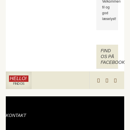
Velkommen
til og
god
læselyst!
FIND
OS PÅ
FACEBOOK
HELLO!
FIND OS
KONTAKT