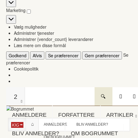
Statistikker
Marketing
Marketing
Vælg muligheder
Administrer tjenester
Administrer {vendor_count} leverandører
Læs mere om disse formål
Se
Godkend
Afvis
Se præferencer
Gem præferencer
præferencer
Cookiepolitik
2
ANMELDERE
FORFATTERE
ARTIKLER
ANMELDERE
BLIV ANMELDER?
KIG
BLIV ANMELDER?
OM BOGRUMMET
OM BOGRUMMET