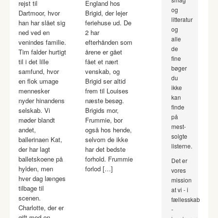
rejst til
England hos
og
Dartmoor, hvor
Brigid, der lejer
litteratur
han har slået sig
feriehuse ud. De
og
ned ved en
2 har
alle
venindes familie.
efterhånden som
de
Tim falder hurtigt
årene er gået
fine
til i det lille
fået et nært
bøger
samfund, hvor
venskab, og
du
en flok umage
Brigid ser altid
ikke
mennesker
frem til Louises
kan
nyder hinandens
næste besøg.
finde
selskab. Vi
Brigids mor,
på
møder blandt
Frummie, bor
mest-
andet,
også hos hende,
solgte
ballerinaen Kat,
selvom de ikke
listerne.
der har lagt
har det bedste
balletskoene på
forhold. Frummie
Det er
hylden, men
forlod […]
vores
hver dag længes
mission
tilbage til
at vi - i
scenen.
fællesskab
Charlotte, der er
-
gift med en