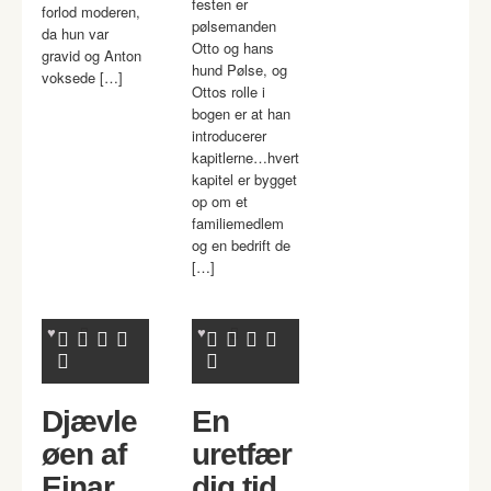
festen er
forlod moderen,
pølsemanden
da hun var
Otto og hans
gravid og Anton
hund Pølse, og
voksede […]
Ottos rolle i
bogen er at han
introducerer
kapitlerne…hvert
kapitel er bygget
op om et
familiemedlem
og en bedrift de
[…]
Djævle
En
øen af
uretfær
Einar
dig tid