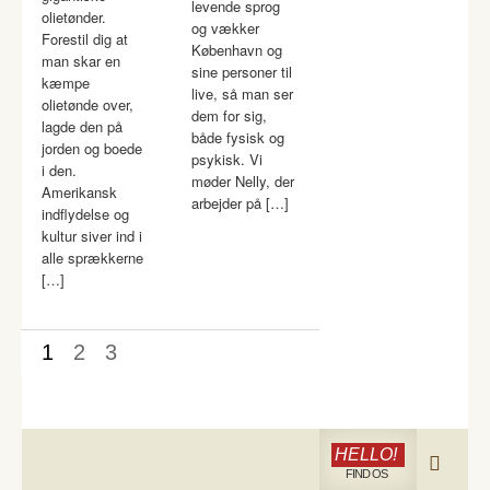
levende sprog
olietønder.
og vækker
Forestil dig at
København og
man skar en
sine personer til
kæmpe
live, så man ser
olietønde over,
dem for sig,
lagde den på
både fysisk og
jorden og boede
psykisk. Vi
i den.
møder Nelly, der
Amerikansk
arbejder på […]
indflydelse og
kultur siver ind i
alle sprækkerne
[…]
1
2
3
HELLO!
FIND OS