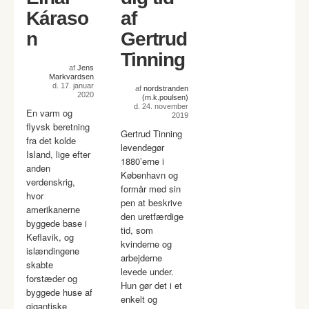
Káraso
af
n
Gertrud
Tinning
af
Jens
Markvardsen
d. 17. januar
af
nordstranden
2020
(m.k.poulsen)
d. 24. november
En varm og
2019
flyvsk beretning
Gertrud Tinning
fra det kolde
levendegør
Island, lige efter
1880’erne i
anden
København og
verdenskrig,
formår med sin
hvor
pen at beskrive
amerikanerne
den uretfærdige
byggede base i
tid, som
Keflavik, og
kvinderne og
islændingene
arbejderne
skabte
levede under.
forstæder og
Hun gør det i et
byggede huse af
enkelt og
gigantiske