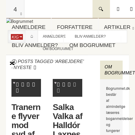
4
ANMELDERE
FORFATTERE
ARTIKLER
ANMELDERE
BLIV ANMELDER?
KIG
BLIV ANMELDER?
OM BOGRUMMET
OM BOGRUMMET
POSTS TAGGED ‘ARBEJDERE’
OM
-
NYESTE
BOGRUMMET
Bogrummet.dk
består
af
Tranern
Salka
almindelige
læseres
e flyver
Valka af
boganmeldelser
mod
Halldór
og
fungerer
syd af
Laxnes