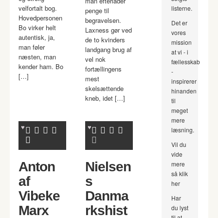
man efterlader
velfortalt bog.
listerne.
penge til
Hovedpersonen
begravelsen.
Det er
Bo virker helt
Laxness gør ved
vores
autentisk, ja,
de to kvinders
mission
man føler
landgang brug af
at vi - i
næsten, man
vel nok
fællesskab
kender ham. Bo
fortællingens
-
[…]
mest
inspirerer
skelsættende
hinanden
kneb, idet […]
til
meget
mere
læsning.
Vil du
vide
Anton
Nielsen
mere
så klik
af
s
her
Vibeke
Danma
Har
Marx
rkshist
du lyst
til at