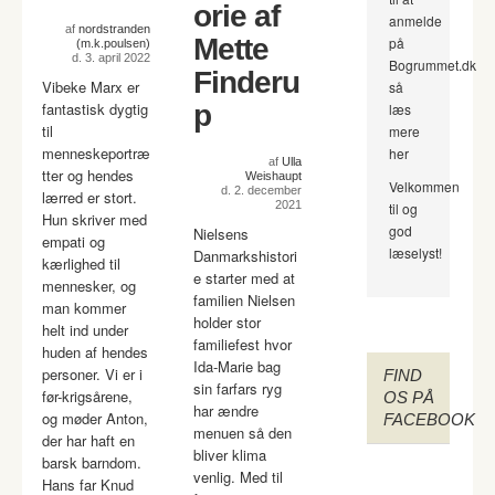
orie af
anmelde
af
nordstranden
Mette
på
(m.k.poulsen)
d. 3. april 2022
Bogrummet.dk
Finderu
Vibeke Marx er
så
fantastisk dygtig
p
læs
til
mere
menneskeportræ
her
af
Ulla
tter og hendes
Weishaupt
Velkommen
d. 2. december
lærred er stort.
2021
til og
Hun skriver med
god
Nielsens
empati og
læselyst!
Danmarkshistori
kærlighed til
e starter med at
mennesker, og
familien Nielsen
man kommer
holder stor
helt ind under
familiefest hvor
huden af hendes
Ida-Marie bag
personer. Vi er i
FIND
sin farfars ryg
før-krigsårene,
OS PÅ
har ændre
og møder Anton,
FACEBOOK
menuen så den
der har haft en
bliver klima
barsk barndom.
venlig. Med til
Hans far Knud