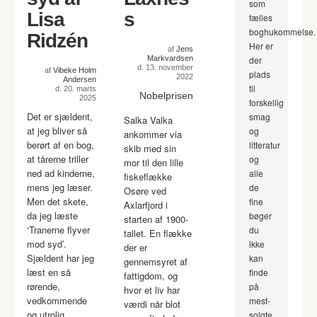
som
Lisa
s
fælles
boghukommelse.
Ridzén
Her er
af
Jens
Markvardsen
der
d. 13. november
af
Vibeke Holm
plads
2022
Andersen
til
d. 20. marts
Nobelprisen
2025
forskellig
Det er sjældent,
smag
Salka Valka
at jeg bliver så
og
ankommer via
berørt af en bog,
litteratur
skib med sin
at tårerne triller
og
mor til den lille
ned ad kinderne,
alle
fiskeflække
mens jeg læser.
de
Osøre ved
Men det skete,
fine
Axlarfjord i
da jeg læste
bøger
starten af 1900-
‘Tranerne flyver
du
tallet. En flække
mod syd’.
ikke
der er
Sjældent har jeg
kan
gennemsyret af
læst en så
finde
fattigdom, og
rørende,
på
hvor et liv har
vedkommende
mest-
værdi når blot
og utrolig
solgte