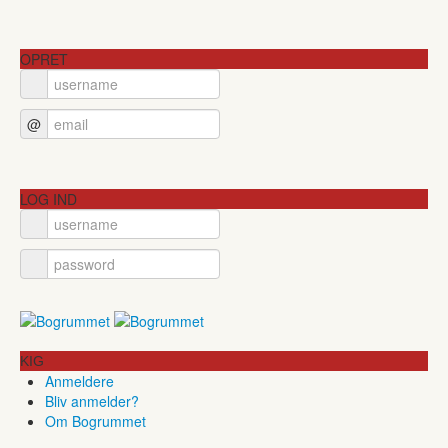
OPRET
@
LOG IND
KIG
Anmeldere
Bliv anmelder?
Om Bogrummet