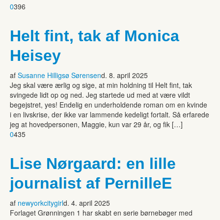
0
396
Helt fint, tak af Monica
Heisey
af
Susanne Hilligsø Sørensen
d. 8. april 2025
Jeg skal være ærlig og sige, at min holdning til Helt fint, tak
svingede lidt op og ned. Jeg startede ud med at være vildt
begejstret, yes! Endelig en underholdende roman om en kvinde
i en livskrise, der ikke var lammende kedeligt fortalt. Så erfarede
jeg at hovedpersonen, Maggie, kun var 29 år, og fik […]
0
435
Lise Nørgaard: en lille
journalist af PernilleE
af
newyorkcitygirl
d. 4. april 2025
Forlaget Grønningen 1 har skabt en serie børnebøger med