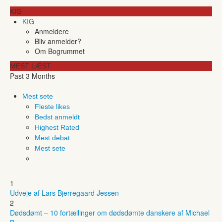
KIG
KIG
Anmeldere
Bliv anmelder?
Om Bogrummet
MEST LÆST
Past 3 Months
Mest sete
Fleste likes
Bedst anmeldt
Highest Rated
Mest debat
Mest sete
1
Udveje af Lars Bjerregaard Jessen
2
Dødsdømt – 10 fortællinger om dødsdømte danskere af Michael