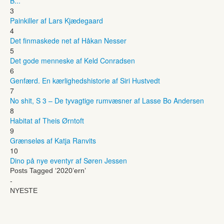
B...
3
Painkiller af Lars Kjædegaard
4
Det finmaskede net af Håkan Nesser
5
Det gode menneske af Keld Conradsen
6
Genfærd. En kærlighedshistorie af Siri Hustvedt
7
No shit, S 3 – De tyvagtige rumvæsner af Lasse Bo Andersen
8
Habitat af Theis Ørntoft
9
Grænseløs af Katja Ranvits
10
Dino på nye eventyr af Søren Jessen
Posts Tagged ‘2020’ern’
-
NYESTE