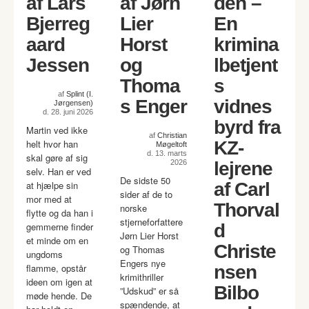
af Lars
af Jørn
den –
Bjerreg
Lier
En
aard
Horst
krimina
Jessen
og
lbetjent
Thoma
s
af
Splint (I.
s Enger
vidnes
Jørgensen)
d. 28. juni 2026
byrd fra
Martin ved ikke
af
Christian
helt hvor han
KZ-
Møgeltoft
d. 13. marts
skal gøre af sig
2026
lejrene
selv. Han er ved
De sidste 50
at hjælpe sin
af Carl
sider af de to
mor med at
Thorval
norske
flytte og da han i
stjerneforfattere
gemmerne finder
d
Jørn Lier Horst
et minde om en
Christe
og Thomas
ungdoms
Engers nye
flamme, opstår
nsen
krimithriller
ideen om igen at
Bilbo
”Udskud” er så
møde hende. De
spændende, at