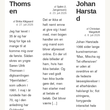
Thoms
Johan
af
Splint (I.
en
Harsta
Jørgensen)
d. 23. juli 2026
d
Det er ikke et
af
Britta Klitgaard
helt nemt emne
d. 27. juli 2026
at give sig i kast
af
Christian
Jeg har levet i
Møgeltoft
med, men bogen
35 år og har
d. 8. juli 2026
handler om en
brug for lige så
Johan Harstads
ung mand som
mange til at
1066 sider lange
bliver afpresset
komme mig over
kunstnerroman
online. En der vil
de første. Sådan
“Max, Mischa og
dele billeder af
skrev en yngre
Tet-offensiven”
ham, hvis han
Søren Ulrik
er uden at
ikke betaler. Og
Thomsen i
overdrive en af
han ved godt
digtsamlingen
de fedeste
han ikke burde
”Hjemfalden”,
læseoplevelser i
gøre det, men
som udkom i
et efterhånden
han starter med
1991. I maj i år
halvlangt liv; flot
at betale et
rundede han de
stringens,
beløb. Det bliver
70, og i den
forrygende
værre […]
anledning har
intensitet hele
Gyldendal