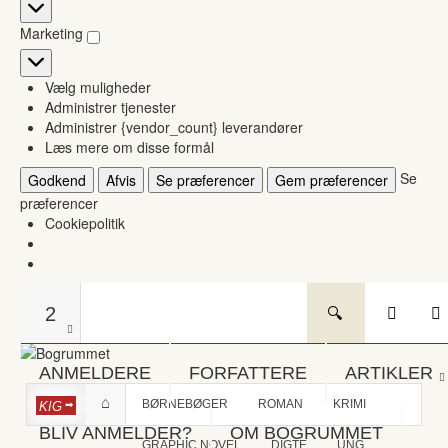
Statistikker
Marketing
Marketing
Vælg muligheder
Administrer tjenester
Administrer {vendor_count} leverandører
Læs mere om disse formål
Se
Godkend
Afvis
Se præferencer
Gem præferencer
præferencer
Cookiepolitik
2
ANMELDERE
FORFATTERE
ARTIKLER
BØRNEBØGER
ROMAN
KRIMI
KIG
BLIV ANMELDER?
OM BOGRUMMET
GRAPHIC NOVEL
DIGTE
UNG