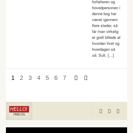
forfatteren og
hovedpersonen i
denne bog har
været igennem
flere steder, så
får man virkelig
et grelt billede af
hvordan livet og
hverdagen så
ud. Sult, […]
1
2
3
4
5
6
7
HELLO!
FIND OS