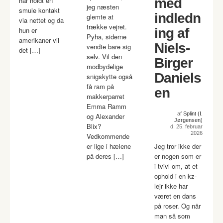
har holdt en
med
jeg næsten
smule kontakt
indledn
glemte at
via nettet og da
trække vejret.
hun er
ing af
Pyha, siderne
amerikaner vil
Niels-
vendte bare sig
det […]
selv. Vil den
Birger
modbydelige
Daniels
snigskytte også
få ram på
en
makkerparret
Emma Ramm
af
Splint (I.
og Alexander
Jørgensen)
Blix?
d. 25. februar
2026
Vedkommende
er lige i hælene
Jeg tror ikke der
på deres […]
er nogen som er
i tvivl om, at et
ophold i en kz-
lejr ikke har
været en dans
på roser. Og når
man så som