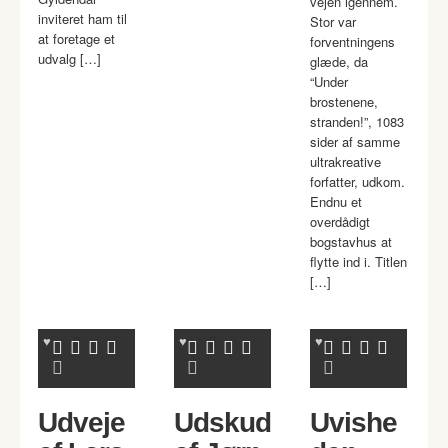
vejen igennem.
inviteret ham til
Stor var
at foretage et
forventningens
udvalg […]
glæde, da
“Under
brostenene,
stranden!”, 1083
sider af samme
ultrakreative
forfatter, udkom.
Endnu et
overdådigt
bogstavhus at
flytte ind i. Titlen
[…]
Udveje
Udskud
Uvishe