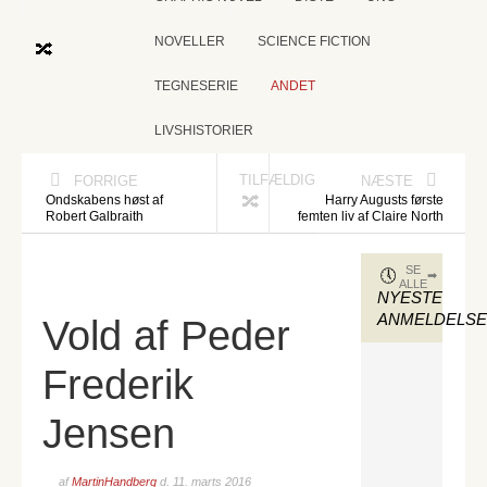
NOVELLER
SCIENCE FICTION
TEGNESERIE
ANDET
LIVSHISTORIER
TILFÆLDIG
FORRIGE
NÆSTE
Ondskabens høst af
Harry Augusts første
Robert Galbraith
femten liv af Claire North
SE
ALLE
NYESTE
ANMELDELS
Vold af Peder
Frederik
Jensen
af
MartinHandberg
d.
11. marts 2016