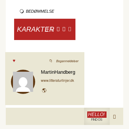
BEDØMMELSE
KARAKTER
Boganmeldelser
MartinHandberg
www.litteraturlinjer.dk
HELLO!
FIND OS