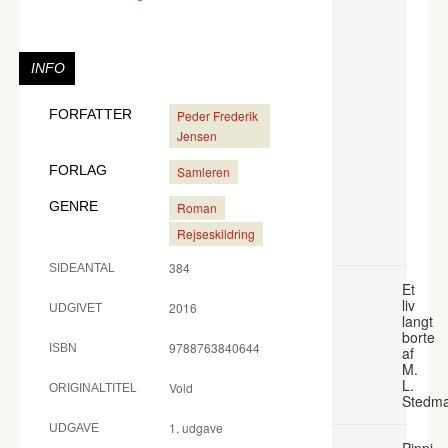
INFO
FORFATTER
Peder Frederik
Jensen
FORLAG
Samleren
GENRE
Roman
Rejseskildring
384
SIDEANTAL
Et
liv
2016
UDGIVET
langt
borte
9788763840644
ISBN
af
M.
L.
Vold
ORIGINALTITEL
Stedm
1. udgave
UDGAVE
Pippi