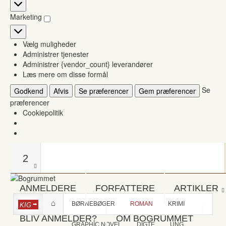
Statistikker
Marketing
Marketing
Vælg muligheder
Administrer tjenester
Administrer {vendor_count} leverandører
Læs mere om disse formål
Se
Godkend
Afvis
Se præferencer
Gem præferencer
præferencer
Cookiepolitik
2
ANMELDERE
FORFATTERE
ARTIKLER
BØRNEBØGER
ROMAN
KRIMI
KIG
BLIV ANMELDER?
OM BOGRUMMET
GRAPHIC NOVEL
DIGTE
UNG