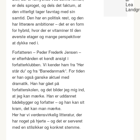
Lea
er dels sproget, og dels det faktum, at
Landgr
den vitterligt tager favntag med sin
samtid. Den har en politisk røst, og den
har litterære ambitioner – det er en form
for hybrid, hvor der er vitaminer til den
øverste etager og mange perspektiver
at dykke ned i.
Forfatteren – Peder Frederik Jensen –
er efterhånden et kendt ansigt i
forfatterklubben. Vi kender ham fra ”Her
står du” og fra ”Banedanmark”. For tiden
er han også ganske aktuel med
dramatik. Han har gået på
forfatterskolen, og det bilder jeg mig ind,
at jeg kan mærke. Han er uddannet
bådebygger og forfatter – og han kan sit
kram, det kan man mærke.
Her har vi verdensvirkelig litteratur, der
har noget på hjerte – og det er serveret
med en stilsikker og konkret stemme.