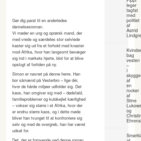
leger
tagfat
med
politiet
Gør dig parat til en anderledes
af
dannelsesroman.
Astrid
Vi møder en ung og oprørsk mand, der
Lindgr
med vrede og særdeles stor selvlede
kaster sig ud fra et forhold med knaster
Kvinde
mod Afrika, hvor han langsomt bevæger
bag
sig ind i mørkets hjerte, blot for at blive
vesten
opslugt af fortiden på ny.
–
i
Simon er navnet på denne herre. Han
skygge
bor såmænd på Vesterbro – lige dér,
af
en
hvor de hårde miljøer udfolder sig. Det
rocker
kaos, han omgiver sig med – dødsfald,
af
familieproblemer og kuldsejlet kærlighed
Stine
– vokser sig større i et Afrika, hvor der
Lukows
og
er endnu større kaos, og i dette møde
Christi
bliver han tvunget til at konfrontere sig
Ehrens
selv og med de overgreb, han har været
udsat for.
Smørkl
Det, der er fornyende ved denne roman,
af