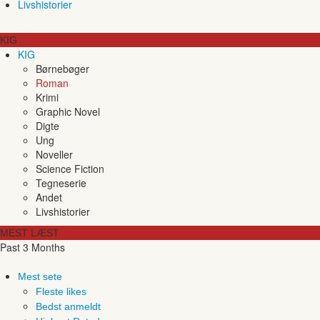
Livshistorier
KIG
KIG
Børnebøger
Roman
Krimi
Graphic Novel
Digte
Ung
Noveller
Science Fiction
Tegneserie
Andet
Livshistorier
MEST LÆST
Past 3 Months
Mest sete
Fleste likes
Bedst anmeldt