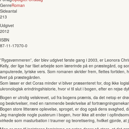
Genre
Roman
Sideantal
213
Udgivet
2012
ISBN
87-11-17070-0
”Rygsvømmeren”, der blev udgivet første gang i 2003, er Leonora Ch
Kelly, der lige har fået arbejde som lærerinde på en præstegård, og som
amputerede, lyriske vers. Som romanen skrider frem, flettes fortiden
livet på præstegården.
Som læser er det Coras minder vi bliver præsenteret for, dog ikke l
ukronologisk erindringshistorie, hvor vi til slut i bogen, efter en rejse dy
Bogen er utrolig velskrevet, ud fra bogens præmis, da det netop er drøm
og beskrivelser, med en rammende beskrivelse af fortrængningsmekanis
Bogen store litterære oplevelse, sproget, er dog også dens svaghed, 
Jeg manglede nogle pusterum i bogen, hvor ikke alt ender i opfindsomm
virkede som masturbation i traumer og teoretisering, hvilket gjorde, a
Men er man til insisteren feminisme og patos-doser så store, at det græ