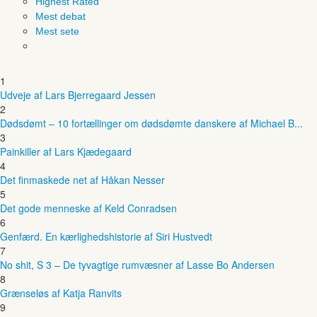
Highest Rated
Mest debat
Mest sete
1
Udveje af Lars Bjerregaard Jessen
2
Dødsdømt – 10 fortællinger om dødsdømte danskere af Michael B...
3
Painkiller af Lars Kjædegaard
4
Det finmaskede net af Håkan Nesser
5
Det gode menneske af Keld Conradsen
6
Genfærd. En kærlighedshistorie af Siri Hustvedt
7
No shit, S 3 – De tyvagtige rumvæsner af Lasse Bo Andersen
8
Grænseløs af Katja Ranvits
9