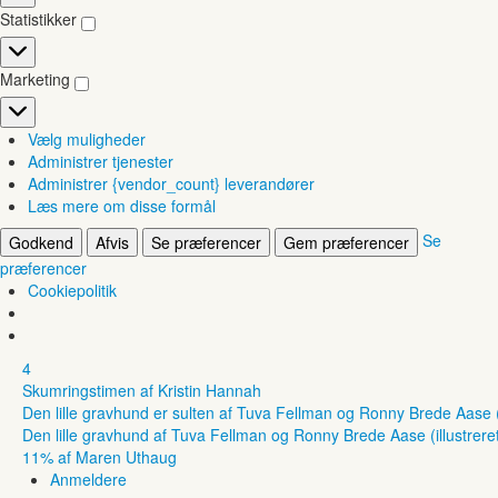
Statistikker
Statistikker
Marketing
Marketing
Vælg muligheder
Administrer tjenester
Administrer {vendor_count} leverandører
Læs mere om disse formål
Se
Godkend
Afvis
Se præferencer
Gem præferencer
præferencer
Cookiepolitik
4
Skumringstimen af Kristin Hannah
Den lille gravhund er sulten af Tuva Fellman og Ronny Brede Aase (il
Den lille gravhund af Tuva Fellman og Ronny Brede Aase (illustreret
11% af Maren Uthaug
Anmeldere