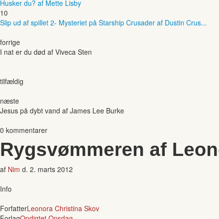
Husker du? af Mette Lisby
10
Slip ud af spillet 2- Mysteriet på Starship Crusader af Dustin Crus...
forrige
I nat er du død af Viveca Sten
tilfældig
næste
Jesus på dybt vand af James Lee Burke
0 kommentarer
Rygsvømmeren af Leono
af
Nim
d.
2. marts 2012
Info
Forfatter
Leonora Christina Skov
Forlag
Opdigtet Onsdag