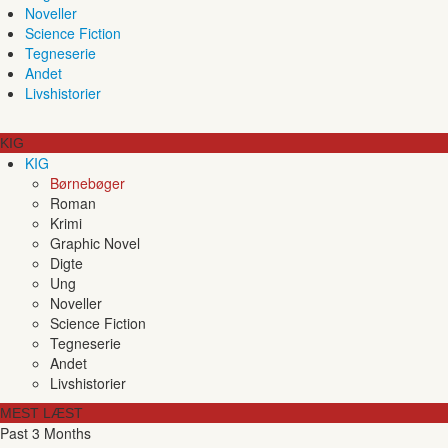
Noveller
Science Fiction
Tegneserie
Andet
Livshistorier
KIG
KIG
Børnebøger
Roman
Krimi
Graphic Novel
Digte
Ung
Noveller
Science Fiction
Tegneserie
Andet
Livshistorier
MEST LÆST
Past 3 Months