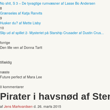
No shit, S 3 – De tyvagtige rumvæsner af Lasse Bo Andersen
8
Grænseløs af Katja Ranvits
9
Husker du? af Mette Lisby
10
Slip ud af spillet 2- Mysteriet på Starship Crusader af Dustin Crus...
forrige
Den lille ven af Donna Tartt
tilfældig
næste
Future perfect af Mara Lee
0 kommentarer
Pirater i havsnød af Ste
af
Jens Markvardsen
d.
26. marts 2015