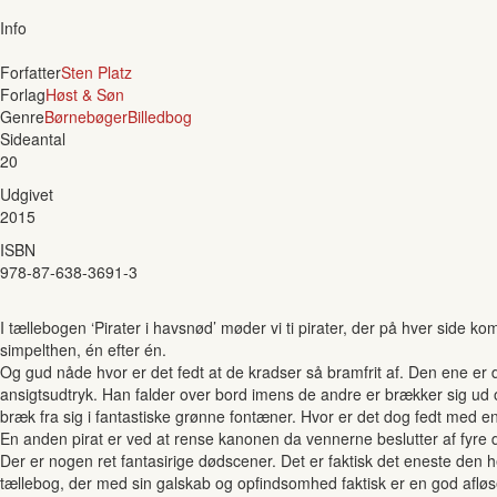
Info
Forfatter
Sten Platz
Forlag
Høst & Søn
Genre
Børnebøger
Billedbog
Sideantal
20
Udgivet
2015
ISBN
978-87-638-3691-3
I tællebogen ‘Pirater i havsnød’ møder vi ti pirater, der på hver side k
simpelthen, én efter én.
Og gud nåde hvor er det fedt at de kradser så bramfrit af. Den ene er
ansigtsudtryk. Han falder over bord imens de andre er brækker sig ud ov
bræk fra sig i fantastiske grønne fontæner. Hvor er det dog fedt med e
En anden pirat er ved at rense kanonen da vennerne beslutter af fyre de
Der er nogen ret fantasirige dødscener. Det er faktisk det eneste den her
tællebog, der med sin galskab og opfindsomhed faktisk er en god afløs