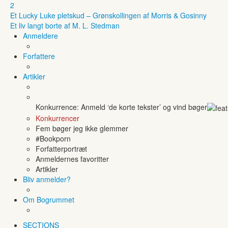
2
Et Lucky Luke pletskud – Grønskollingen af Morris & Gosinny
Et liv langt borte af M. L. Stedman
Anmeldere
Forfattere
Artikler
Konkurrence: Anmeld ‘de korte tekster’ og vind bøger
Konkurrencer
Fem bøger jeg ikke glemmer
#Bookporn
Forfatterportræt
Anmeldernes favoritter
Artikler
Bliv anmelder?
Om Bogrummet
SECTIONS