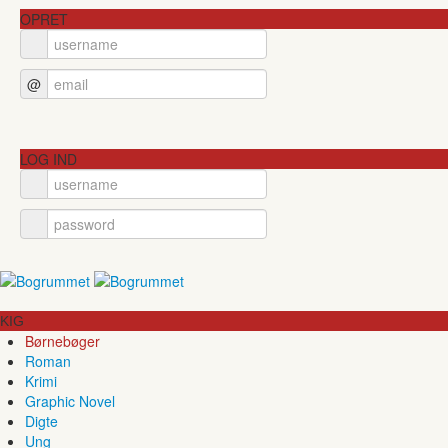
OPRET
@
LOG IND
KIG
Børnebøger
Roman
Krimi
Graphic Novel
Digte
Ung