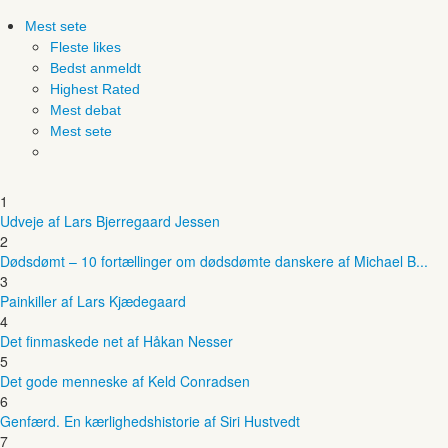
Mest sete
Fleste likes
Bedst anmeldt
Highest Rated
Mest debat
Mest sete
1
Udveje af Lars Bjerregaard Jessen
2
Dødsdømt – 10 fortællinger om dødsdømte danskere af Michael B...
3
Painkiller af Lars Kjædegaard
4
Det finmaskede net af Håkan Nesser
5
Det gode menneske af Keld Conradsen
6
Genfærd. En kærlighedshistorie af Siri Hustvedt
7