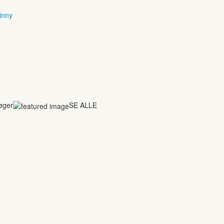
inny
bøger
SE ALLE