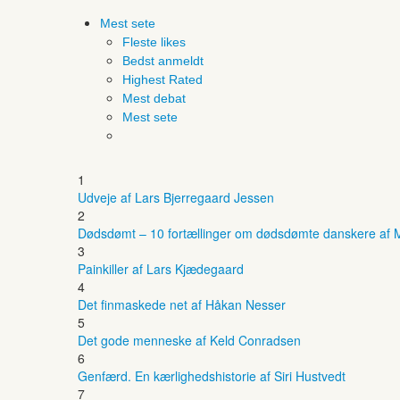
Mest sete
Fleste likes
Bedst anmeldt
Highest Rated
Mest debat
Mest sete
1
Udveje af Lars Bjerregaard Jessen
2
Dødsdømt – 10 fortællinger om dødsdømte danskere af M
3
Painkiller af Lars Kjædegaard
4
Det finmaskede net af Håkan Nesser
5
Det gode menneske af Keld Conradsen
6
Genfærd. En kærlighedshistorie af Siri Hustvedt
7