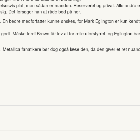
elsesvis plat, men sådan er manden. Reserveret og privat. Alle andre e
t sig. Det forsøger han at råde bod på her.
n. En bedre medforfatter kunne ønskes, for Mark Eglington er kun kendt
r godt. Måske fordi Brown får lov at fortælle uforstyrret, og Eglington 
 Metallica fanatikere bør dog også læse den, da den giver et ret nuancer