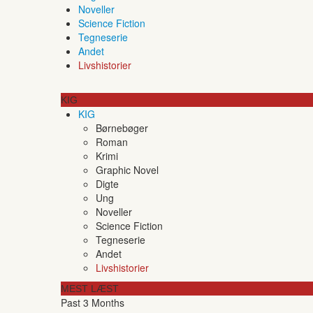
Noveller
Science Fiction
Tegneserie
Andet
Livshistorier
KIG
KIG
Børnebøger
Roman
Krimi
Graphic Novel
Digte
Ung
Noveller
Science Fiction
Tegneserie
Andet
Livshistorier
MEST LÆST
Past 3 Months