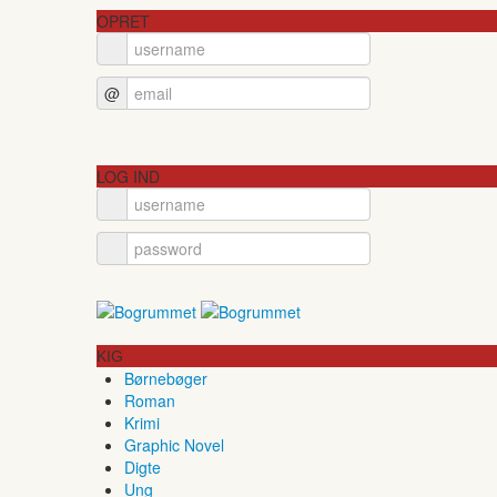
OPRET
@
LOG IND
KIG
Børnebøger
Roman
Krimi
Graphic Novel
Digte
Ung