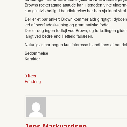
Browns rockeragtige attitude kan i længden virke tilnærm
kun glimtvis høflig. I bandinterview har han sjældent ytre
Der er et par anker: Brown kommer aldrig rigtigt i dybde
led af overfladeskøjtning og grammatiske fodfejl.
Der er dog ingen fodfejl ved Brown, og fortællingen glide
langt ved bedre end Hetfield fadæsen.
Naturligvis har bogen kun interesse blandt fans af bandet.
Bedømmelse
Karakter
0 likes
Erindring
Jens Markvardsen