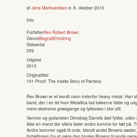
af
Jens Markvardsen
d.
8. oktober 2013
Info
Forfatter
Rex Robert Brown
Genre
Biografi
Erindring
Sideantal
259
Udgivet
2013
Originaltitel
101 Proof: The Inside Story of Pantera
Rex Brown er et kendt navn indenfor heavy metal. Han st
band, der i en tid hvor Metallica lod lokkerne falde og ud
mere ekstreme græsgange og lykkedes i stor stil.
Vennen og guitaristen Dimebag Darrels død fylder, uden 
Ikke en mand der ellers lader andre komme for tæt på. 
Andre kommer også til orde, blandt andet Browns søster,
fortællingen fra at være den bryske Browns truende pegefi