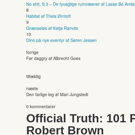
No shit, S 3 – De tyvagtige rumvæsner af Lasse Bo And
8
Habitat af Theis Ørntoft
9
Grænseløs af Katja Ranvits
10
Dino på nye eventyr af Søren Jessen
forrige
Før daggry af Albrecht Goes
tilfældig
næste
Den farlige leg af Mari Jungstedt
0 kommentarer
Official Truth: 101
Robert Brown