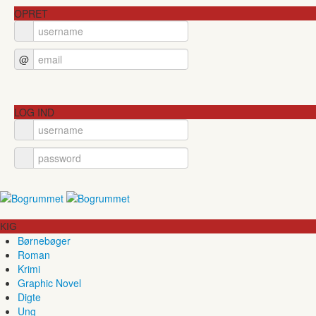
OPRET
@
LOG IND
KIG
Børnebøger
Roman
Krimi
Graphic Novel
Digte
Ung