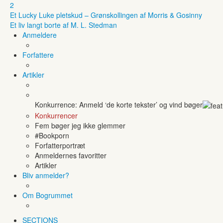
2
Et Lucky Luke pletskud – Grønskollingen af Morris & Gosinny
Et liv langt borte af M. L. Stedman
Anmeldere
Forfattere
Artikler
Konkurrence: Anmeld ‘de korte tekster’ og vind bøger
Konkurrencer
Fem bøger jeg ikke glemmer
#Bookporn
Forfatterportræt
Anmeldernes favoritter
Artikler
Bliv anmelder?
Om Bogrummet
SECTIONS