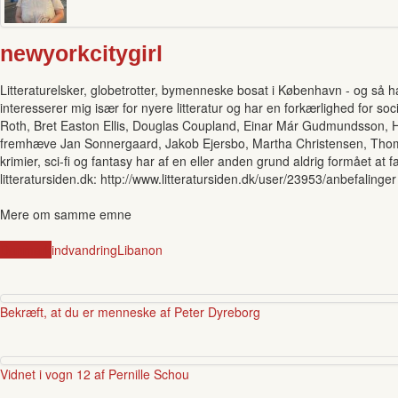
newyorkcitygirl
Litteraturelsker, globetrotter, bymenneske bosat i København - og så ha
interesserer mig især for nyere litteratur og har en forkærlighed for soci
Roth, Bret Easton Ellis, Douglas Coupland, Einar Már Gudmundsson, Hall
fremhæve Jan Sonnergaard, Jakob Ejersbo, Martha Christensen, Thomas
krimier, sci-fi og fantasy har af en eller anden grund aldrig formået 
litteratursiden.dk: http://www.litteratursiden.dk/user/23953/anbefalinger
Mere om samme emne
Danmark
indvandring
Libanon
Bekræft, at du er menneske af Peter Dyreborg
Vidnet i vogn 12 af Pernille Schou