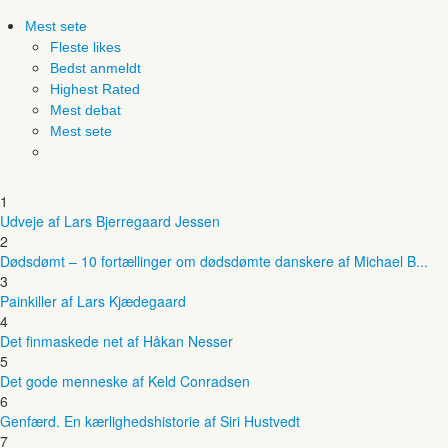
Mest sete
Fleste likes
Bedst anmeldt
Highest Rated
Mest debat
Mest sete
1
Udveje af Lars Bjerregaard Jessen
2
Dødsdømt – 10 fortællinger om dødsdømte danskere af Michael B...
3
Painkiller af Lars Kjædegaard
4
Det finmaskede net af Håkan Nesser
5
Det gode menneske af Keld Conradsen
6
Genfærd. En kærlighedshistorie af Siri Hustvedt
7