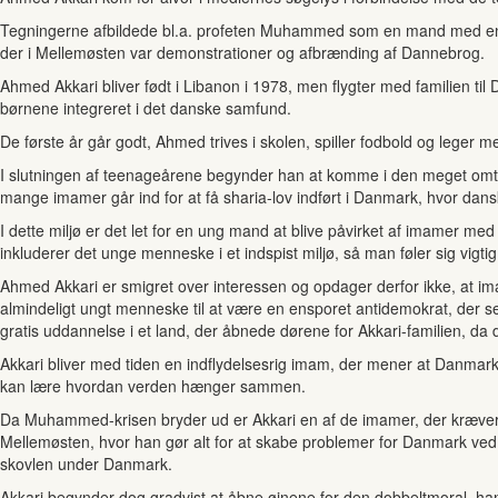
Tegningerne afbildede bl.a. profeten Muhammed som en mand med en bo
der i Mellemøsten var demonstrationer og afbrænding af Dannebrog.
Ahmed Akkari bliver født i Libanon i 1978, men flygter med familien til
børnene integreret i det danske samfund.
De første år går godt, Ahmed trives i skolen, spiller fodbold og leg
I slutningen af teenageårene begynder han at komme i den meget omta
mange imamer går ind for at få sharia-lov indført i Danmark, hvor dans
I dette miljø er det let for en ung mand at blive påvirket af imamer m
inkluderer det unge menneske i et indspist miljø, så man føler sig vigt
Ahmed Akkari er smigret over interessen og opdager derfor ikke, at im
almindeligt ungt menneske til at være en ensporet antidemokrat, der se
gratis uddannelse i et land, der åbnede dørene for Akkari-familien, da de
Akkari bliver med tiden en indflydelsesrig imam, der mener at Danmark
kan lære hvordan verden hænger sammen.
Da Muhammed-krisen bryder ud er Akkari en af de imamer, der kræver en
Mellemøsten, hvor han gør alt for at skabe problemer for Danmark ved
skovlen under Danmark.
Akkari begynder dog gradvist at åbne øjnene for den dobbeltmoral, han