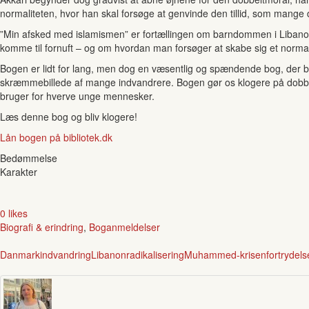
normaliteten, hvor han skal forsøge at genvinde den tillid, som mange
”Min afsked med islamismen” er fortællingen om barndommen i Libanon
komme til fornuft – og om hvordan man forsøger at skabe sig et normalt 
Bogen er lidt for lang, men dog en væsentlig og spændende bog, der bur
skræmmebillede af mange indvandrere. Bogen gør os klogere på dobbel
bruger for hverve unge mennesker.
Læs denne bog og bliv klogere!
Lån bogen på bibliotek.dk
Bedømmelse
Karakter
0 likes
Biografi & erindring
,
Boganmeldelser
Danmark
indvandring
Libanon
radikalisering
Muhammed-krisen
fortrydels