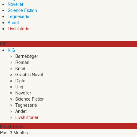
Noveller
Science Fiction
Tegneserie
Andet
Livshistorier
KIG
KIG
Børnebøger
Roman
Krimi
Graphic Novel
Digte
Ung
Noveller
Science Fiction
Tegneserie
Andet
Livshistorier
MEST LÆST
Past 3 Months