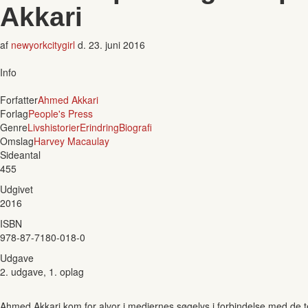
Akkari
af
newyorkcitygirl
d.
23. juni 2016
Info
Forfatter
Ahmed Akkari
Forlag
People's Press
Genre
Livshistorier
Erindring
Biografi
Omslag
Harvey Macaulay
Sideantal
455
Udgivet
2016
ISBN
978-87-7180-018-0
Udgave
2. udgave, 1. oplag
Ahmed Akkari kom for alvor i mediernes søgelys i forbindelse med de t