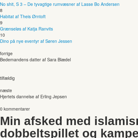
No shit, S 3 – De tyvagtige rumvæsner af Lasse Bo Andersen
8
Habitat af Theis Ørntoft
9
Grænseløs af Katja Ranvits
10
Dino på nye eventyr af Søren Jessen
forrige
Bedemandens datter af Sara Blædel
tilfældig
næste
Hjertets dannelse af Erling Jepsen
0 kommentarer
Min afsked med islami
dobbeltspillet og kam