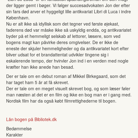
der ligger gemt i bøger. Vi følger succesadvokaten Jon der efter
sin fars død arver et hyggeligt lille antikvariat Libri di Luca i indre
København.
Nu er alt ikke så idyllisk som det tegner ved første øjekast,
faderens død var måske ikke så uskyldig endda, og antikvariatet
byder på et hemmeligt selskab af lettorer, læsere, som ved
bogens magt kan påvirke deres omgivelser. De er ikke de
eneste der skjuler hemmeligheder og da antikvariatet kort efter
bliver udsat for et brandattentat udvikler tingene sig i
eskalerende tempo, der hvirvler Jon ind i en verden med nogle
kræfter han ikke anede han besad.
Der er tale om en debut roman af Mikkel Birkegaard, som det
har taget ham 5 år at få skrevet.
Der er tale om en meget visuelt skrevet bog, og som læser føler
man næsten at det er en film og ikke en bog man er i gang med.
Nordisk film har da også købt filmrettighederne til bogen.
Lån bogen på Bibliotek.dk
Bedømmelse
Karakter