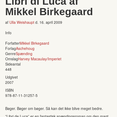
Libri di Luca af
Mikkel Birkegaard
af
Ulla Weishaupt
d.
16. april 2009
Info
Forfatter
Mikkel Birkegaard
Forlag
Aschehoug
Genre
Spænding
Omslag
Harvey Macaulay/Imperiet
Sideantal
448
Udgivet
2007
ISBN
978-87-11-31257-5
Bøger. Bøger om bøger. Så kan det ikke blive meget bedre.
”Libri de Luca” er en fantastisk spændingsroman om den magt