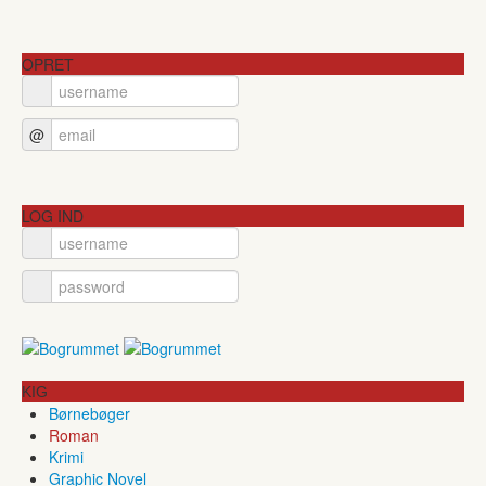
OPRET
@
LOG IND
KIG
Børnebøger
Roman
Krimi
Graphic Novel