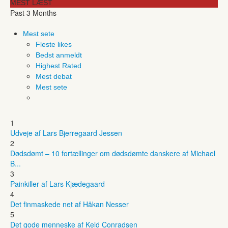
MEST LÆST
Past 3 Months
Mest sete
Fleste likes
Bedst anmeldt
Highest Rated
Mest debat
Mest sete
1
Udveje af Lars Bjerregaard Jessen
2
Dødsdømt – 10 fortællinger om dødsdømte danskere af Michael
B...
3
Painkiller af Lars Kjædegaard
4
Det finmaskede net af Håkan Nesser
5
Det gode menneske af Keld Conradsen