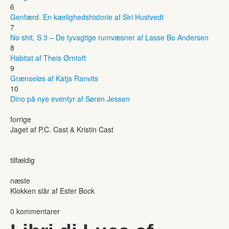
6
Genfærd. En kærlighedshistorie af Siri Hustvedt
7
No shit, S 3 – De tyvagtige rumvæsner af Lasse Bo Andersen
8
Habitat af Theis Ørntoft
9
Grænseløs af Katja Ranvits
10
Dino på nye eventyr af Søren Jessen
forrige
Jaget af P.C. Cast & Kristin Cast
tilfældig
næste
Klokken slår af Ester Bock
0 kommentarer