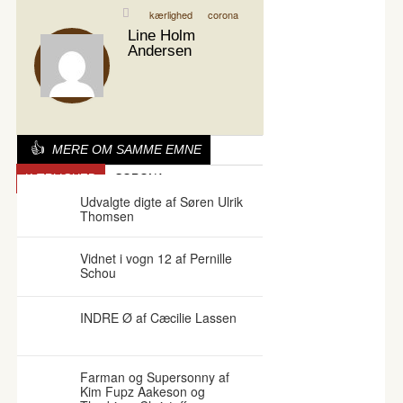
kærlighed
corona
Line Holm
Andersen
MERE OM SAMME EMNE
KÆRLIGHED
CORONA
Udvalgte digte af Søren Ulrik
Thomsen
Vidnet i vogn 12 af Pernille
Schou
INDRE Ø af Cæcilie Lassen
Farman og Supersonny af
Kim Fupz Aakeson og