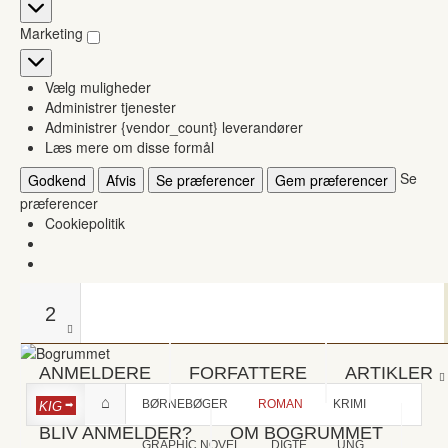
Statistikker
Marketing
Marketing
Vælg muligheder
Administrer tjenester
Administrer {vendor_count} leverandører
Læs mere om disse formål
Se
Godkend
Afvis
Se præferencer
Gem præferencer
præferencer
Cookiepolitik
2
ANMELDERE
FORFATTERE
ARTIKLER
BØRNEBØGER
ROMAN
KRIMI
KIG
BLIV ANMELDER?
OM BOGRUMMET
GRAPHIC NOVEL
DIGTE
UNG