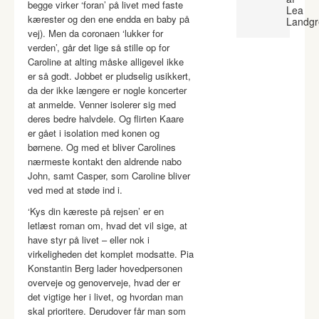
begge virker ‘foran’ på livet med faste
Lea
kærester og den ene endda en baby på
Landgr
vej). Men da coronaen ‘lukker for
verden’, går det lige så stille op for
Caroline at alting måske alligevel ikke
er så godt. Jobbet er pludselig usikkert,
da der ikke længere er nogle koncerter
at anmelde. Venner isolerer sig med
deres bedre halvdele. Og flirten Kaare
er gået i isolation med konen og
børnene. Og med et bliver Carolines
nærmeste kontakt den aldrende nabo
John, samt Casper, som Caroline bliver
ved med at støde ind i.
‘Kys din kæreste på rejsen’ er en
letlæst roman om, hvad det vil sige, at
have styr på livet – eller nok i
virkeligheden det komplet modsatte. Pia
Konstantin Berg lader hovedpersonen
overveje og genoverveje, hvad der er
det vigtige her i livet, og hvordan man
skal prioritere. Derudover får man som