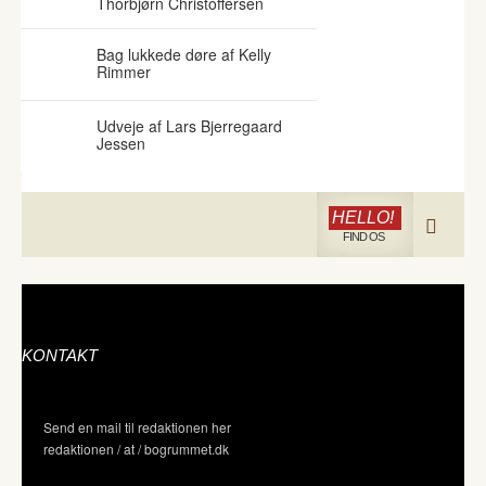
Thorbjørn Christoffersen
Bag lukkede døre af Kelly
Rimmer
Udveje af Lars Bjerregaard
Jessen
HELLO!
FIND OS
KONTAKT
Send en mail til redaktionen her
redaktionen / at / bogrummet.dk