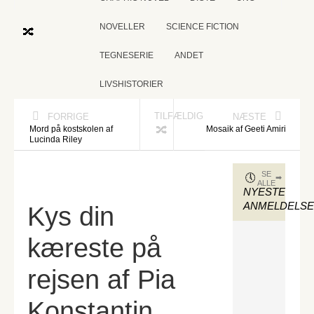
NOVELLER
SCIENCE FICTION
TEGNESERIE
ANDET
LIVSHISTORIER
TILFÆLDIG
FORRIGE
NÆSTE
Mord på kostskolen af
Mosaik af Geeti Amiri
Lucinda Riley
SE
ALLE
NYESTE
ANMELDELS
Kys din
kæreste på
rejsen af Pia
Konstantin