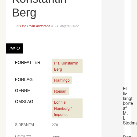
Berg
af
Line Holm Andersen
d.
14. august 2022
INFO
FORFATTER
Pia Konstantin
Berg
FORLAG
Flamingo
Et
GENRE
Roman
liv
langt
OMSLAG
Lonnie
borte
af
Hamborg /
M.
Imperiet
L.
Stedm
270
SIDEANTAL
Pippi
2022
UDGIVET