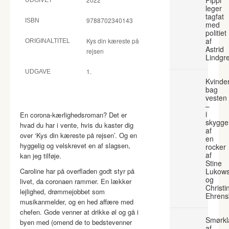
leger
tagfat
9788702340143
ISBN
med
politiet
af
Kys din kæreste på
ORIGINALTITEL
Astrid
rejsen
Lindgr
1.
UDGAVE
Kvinde
bag
vesten
–
i
En corona-kærlighedsroman? Det er
skygge
hvad du har i vente, hvis du kaster dig
af
over ‘Kys din kæreste på rejsen’. Og en
en
hyggelig og velskrevet en af slagsen,
rocker
af
kan jeg tilføje.
Stine
Caroline har på overfladen godt styr på
Lukows
og
livet, da coronaen rammer. En lækker
Christi
lejlighed, drømmejobbet som
Ehrens
musikanmelder, og en hed affære med
chefen. Gode venner at drikke øl og gå i
Smørkl
byen med (omend de to bedstevenner
af