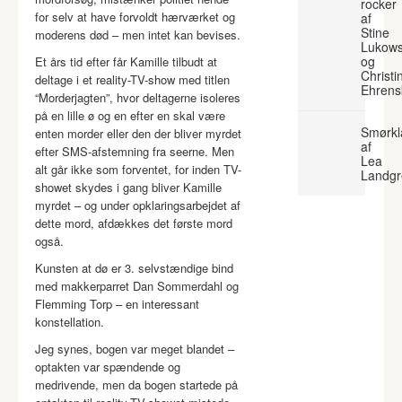
rocker
for selv at have forvoldt hærværket og
af
Stine
moderens død – men intet kan bevises.
Lukows
og
Et års tid efter får Kamille tilbudt at
Christi
deltage i et reality-TV-show med titlen
Ehrens
“Morderjagten”, hvor deltagerne isoleres
på en lille ø og en efter en skal være
Smørkl
enten morder eller den der bliver myrdet
af
efter SMS-afstemning fra seerne. Men
Lea
alt går ikke som forventet, for inden TV-
Landgr
showet skydes i gang bliver Kamille
myrdet – og under opklaringsarbejdet af
dette mord, afdækkes det første mord
også.
Kunsten at dø er 3. selvstændige bind
med makkerparret Dan Sommerdahl og
Flemming Torp – en interessant
konstellation.
Jeg synes, bogen var meget blandet –
optakten var spændende og
medrivende, men da bogen startede på