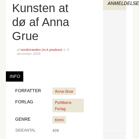
ANMELDELS
Kunsten at
dø af Anna
Grue
af
nordstranden (m.k.poulsen)
d.
8.
december 2009
INFO
FORFATTER
Anna Grue
FORLAG
Politikens
Forlag
GENRE
Krimi
409
SIDEANTAL