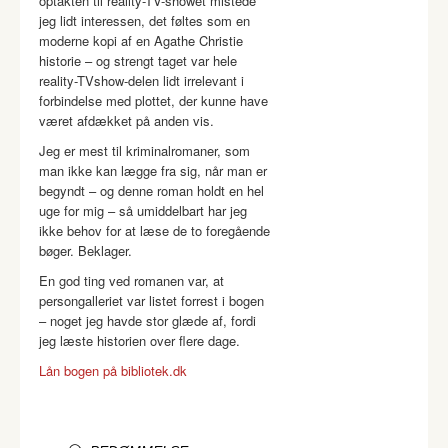
optakten til reality-TV-showet mistede
jeg lidt interessen, det føltes som en
moderne kopi af en Agathe Christie
historie – og strengt taget var hele
reality-TVshow-delen lidt irrelevant i
forbindelse med plottet, der kunne have
været afdækket på anden vis.
Jeg er mest til kriminalromaner, som
man ikke kan lægge fra sig, når man er
begyndt – og denne roman holdt en hel
uge for mig – så umiddelbart har jeg
ikke behov for at læse de to foregående
bøger. Beklager.
En god ting ved romanen var, at
persongalleriet var listet forrest i bogen
– noget jeg havde stor glæde af, fordi
jeg læste historien over flere dage.
Lån bogen på bibliotek.dk