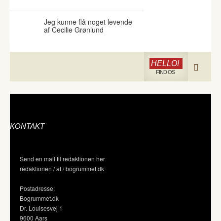
Jeg kunne flå noget levende
af Cecilie Grønlund
HELLO!
FIND OS
KONTAKT
Send en mail til redaktionen her
redaktionen / at / bogrummet.dk
Postadresse:
Bogrummet.dk
Dr. Louisesvej 1
9600 Aars