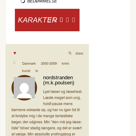
BEDØMMELSE
KARAKTER
Krimi
Danmark
2000-2009
krimi
kunst
tv
nordstranden
(m.k.poulsen)
Lyst-læser og læsehest.
Læste meget som ung,
holdt pause mens
børnene voksede op, og har nu igen tid til
at fordybe mig i de mange fantastiske
bøger, der udgives. Min "den-må-jeg-læse-
liste" bliver stadig længere, og det er svært
at vælge. Min absolutte yndlingsbog er