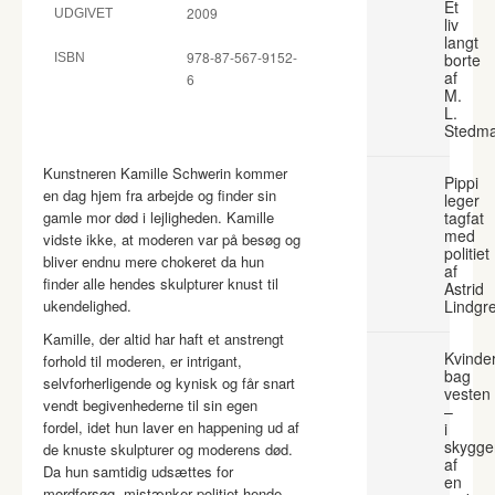
Et
2009
UDGIVET
liv
langt
978-87-567-9152-
borte
ISBN
af
6
M.
L.
Stedm
Kunstneren Kamille Schwerin kommer
Pippi
en dag hjem fra arbejde og finder sin
leger
gamle mor død i lejligheden. Kamille
tagfat
med
vidste ikke, at moderen var på besøg og
politiet
bliver endnu mere chokeret da hun
af
finder alle hendes skulpturer knust til
Astrid
ukendelighed.
Lindgr
Kamille, der altid har haft et anstrengt
Kvinde
forhold til moderen, er intrigant,
bag
selvforherligende og kynisk og får snart
vesten
vendt begivenhederne til sin egen
–
fordel, idet hun laver en happening ud af
i
skygge
de knuste skulpturer og moderens død.
af
Da hun samtidig udsættes for
en
mordforsøg, mistænker politiet hende