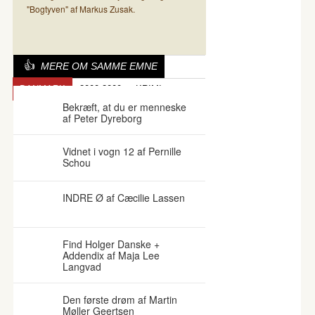
"Bogtyven" af Markus Zusak.
MERE OM SAMME EMNE
DANMARK
2000-2009
KRIMI
Bekræft, at du er menneske
af Peter Dyreborg
Vidnet i vogn 12 af Pernille
Schou
INDRE Ø af Cæcilie Lassen
Find Holger Danske +
Addendix af Maja Lee
Langvad
Den første drøm af Martin
Møller Geertsen