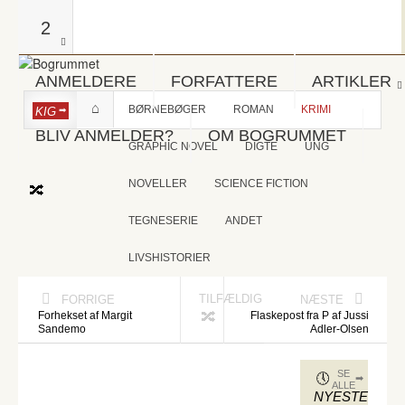
2
ANMELDERE
FORFATTERE
ARTIKLER
BØRNEBØGER
ROMAN
KRIMI
KIG
BLIV ANMELDER?
OM BOGRUMMET
GRAPHIC NOVEL
DIGTE
UNG
NOVELLER
SCIENCE FICTION
TEGNESERIE
ANDET
LIVSHISTORIER
TILFÆLDIG
FORRIGE
NÆSTE
Forhekset af Margit
Flaskepost fra P af Jussi
Sandemo
Adler-Olsen
SE
ALLE
NYESTE