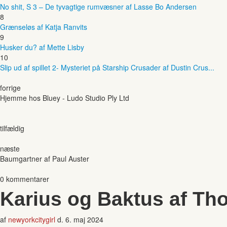
No shit, S 3 – De tyvagtige rumvæsner af Lasse Bo Andersen
8
Grænseløs af Katja Ranvits
9
Husker du? af Mette Lisby
10
Slip ud af spillet 2- Mysteriet på Starship Crusader af Dustin Crus...
forrige
Hjemme hos Bluey - Ludo Studio Ply Ltd
tilfældig
næste
Baumgartner af Paul Auster
0 kommentarer
Karius og Baktus af Th
af
newyorkcitygirl
d.
6. maj 2024