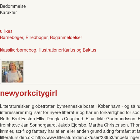
Bedømmelse
Karakter
0 likes
Børnebøger
,
Billedbøger
,
Boganmeldelser
klassiker
børnebog. illustrationer
Karius og Baktus
newyorkcitygirl
Litteraturelsker, globetrotter, bymenneske bosat i København - og så ha
interesserer mig især for nyere litteratur og har en forkærlighed for soci
Roth, Bret Easton Ellis, Douglas Coupland, Einar Már Gudmundsson, Hall
fremhæve Jan Sonnergaard, Jakob Ejersbo, Martha Christensen, Thomas
krimier, sci-fi og fantasy har af en eller anden grund aldrig formået 
litteratursiden.dk: http://www.litteratursiden.dk/user/23953/anbefalinger