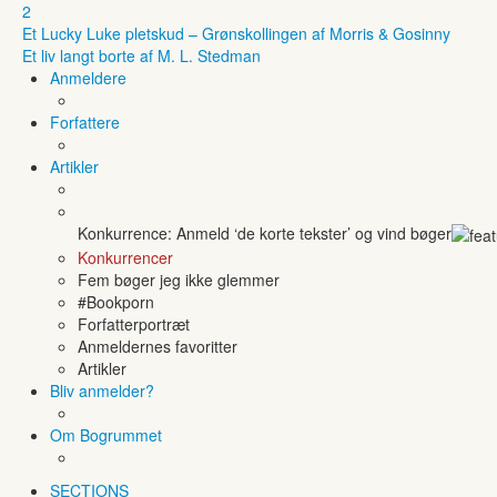
2
Et Lucky Luke pletskud – Grønskollingen af Morris & Gosinny
Et liv langt borte af M. L. Stedman
Anmeldere
Forfattere
Artikler
Konkurrence: Anmeld ‘de korte tekster’ og vind bøger
Konkurrencer
Fem bøger jeg ikke glemmer
#Bookporn
Forfatterportræt
Anmeldernes favoritter
Artikler
Bliv anmelder?
Om Bogrummet
SECTIONS