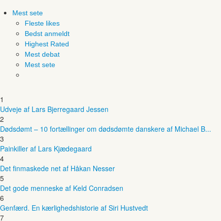
Mest sete
Fleste likes
Bedst anmeldt
Highest Rated
Mest debat
Mest sete
1
Udveje af Lars Bjerregaard Jessen
2
Dødsdømt – 10 fortællinger om dødsdømte danskere af Michael B...
3
Painkiller af Lars Kjædegaard
4
Det finmaskede net af Håkan Nesser
5
Det gode menneske af Keld Conradsen
6
Genfærd. En kærlighedshistorie af Siri Hustvedt
7