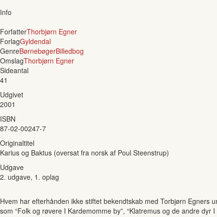
Info
Forfatter
Thorbjørn Egner
Forlag
Gyldendal
Genre
Børnebøger
Billedbog
Omslag
Thorbjørn Egner
Sideantal
41
Udgivet
2001
ISBN
87-02-00247-7
Originaltitel
Karius og Baktus (oversat fra norsk af Poul Steenstrup)
Udgave
2. udgave, 1. oplag
Hvem har efterhånden ikke stiftet bekendtskab med Torbjørn Egners un
som “Folk og røvere I Kardemomme by”, “Klatremus og de andre dyr I