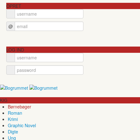
OPRET
@
LOG IND
KIG
Børnebøger
Roman
Krimi
Graphic Novel
Digte
Ung