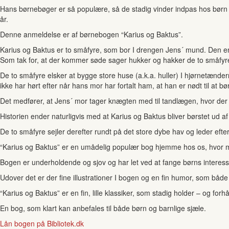
Hans børnebøger er så populære, så de stadig vinder indpas hos børn I 
år.
Denne anmeldelse er af børnebogen “Karius og Baktus”.
Karius og Baktus er to småfyre, som bor I drengen Jens´ mund. Den en
Som tak for, at der kommer søde sager hukker og hakker de to småfyre
De to småfyre elsker at bygge store huse (a.k.a. huller) I hjørnetændern
ikke har hørt efter når hans mor har fortalt ham, at han er nødt til at b
Det medfører, at Jens´ mor tager knægten med til tandlægen, hvor de
Historien ender naturligvis med at Karius og Baktus bliver børstet 
De to småfyre sejler derefter rundt på det store dybe hav og leder efter
“Karius og Baktus” er en umådelig populær bog hjemme hos os, hvor min 
Bogen er underholdende og sjov og har let ved at fange børns interess
Udover det er der fine illustrationer I bogen og en fin humor, som både
“Karius og Baktus” er en fin, lille klassiker, som stadig holder – og for
En bog, som klart kan anbefales til både børn og barnlige sjæle.
Lån bogen på Bibliotek.dk