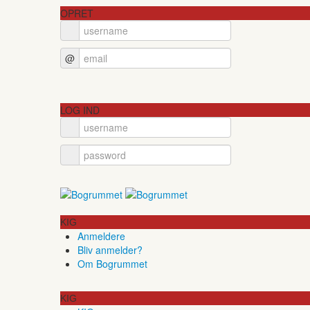
OPRET
@
LOG IND
KIG
Anmeldere
Bliv anmelder?
Om Bogrummet
KIG