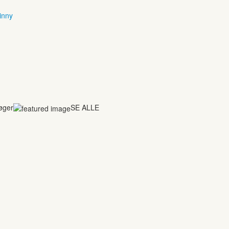
inny
bøger
SE ALLE