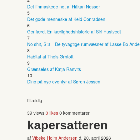
4
Det finmaskede net af Håkan Nesser
5
Det gode menneske af Keld Conradsen
6
Genfærd. En kærlighedshistorie af Siri Hustvedt
7
No shit, S 3 – De tyvagtige rumvæsner af Lasse Bo And
8
Habitat af Theis Ørntoft
9
Grænseløs af Katja Ranvits
10
Dino på nye eventyr af Søren Jessen
tilfældig
39 views
0 likes
0 kommentarer
kapersatteren
af
Vibeke Holm Andersen
d.
20. april 2026