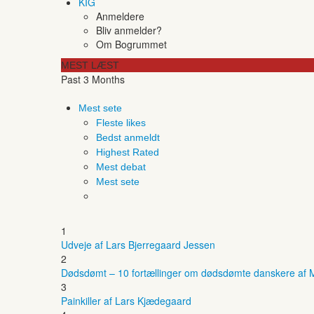
KIG
Anmeldere
Bliv anmelder?
Om Bogrummet
MEST LÆST
Past 3 Months
Mest sete
Fleste likes
Bedst anmeldt
Highest Rated
Mest debat
Mest sete
1
Udveje af Lars Bjerregaard Jessen
2
Dødsdømt – 10 fortællinger om dødsdømte danskere af M
3
Painkiller af Lars Kjædegaard