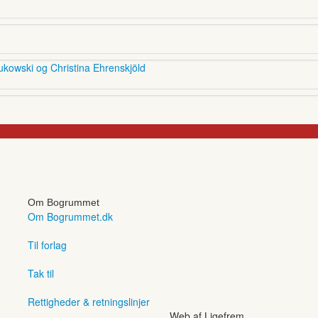
ukowski og Christina Ehrenskjöld
Om Bogrummet
Om Bogrummet.dk
Til forlag
Tak til
Rettigheder & retningslinjer
Web af Ligefrem