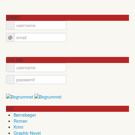
OPRET
@
LOG IND
KIG
Børnebøger
Roman
Krimi
Graphic Novel