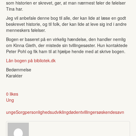
som historien er skrevet, gør, at man nærmest føler de følelser
Tina har.
Jeg vil anbefale denne bog til alle, der kan lide at læse en godt
beskrevet historie, og til folk, der kan lide at leve sig ind i andre
menneskers følelser.
Bogen er baseret på en virkelig hændelse, den handler nemlig
om Kinna Gieth, der mistede sin tvillingesøster. Hun kontaktede
Peter Pohl og fik ham til at hjælpe hende med at skrive bogen.
Lån bogen på bibliotek.dk
Bedømmelse
Karakter
0 likes
Ung
unge
Sorg
personlighedsudvikling
døden
tvillinger
søskende
savn