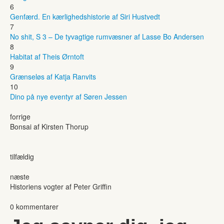
6
Genfærd. En kærlighedshistorie af Siri Hustvedt
7
No shit, S 3 – De tyvagtige rumvæsner af Lasse Bo Andersen
8
Habitat af Theis Ørntoft
9
Grænseløs af Katja Ranvits
10
Dino på nye eventyr af Søren Jessen
forrige
Bonsai af Kirsten Thorup
tilfældig
næste
Historiens vogter af Peter Griffin
0 kommentarer