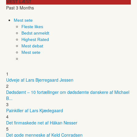
MEST LÆST
Past 3 Months
Mest sete
Fleste likes
Bedst anmeldt
Highest Rated
Mest debat
Mest sete
1
Udveje af Lars Bjerregaard Jessen
2
Dødsdømt – 10 fortællinger om dødsdømte danskere af Michael
B...
3
Painkiller af Lars Kjædegaard
4
Det finmaskede net af Håkan Nesser
5
Det gode menneske af Keld Conradsen