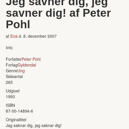
Jeg savner dig, jeg
savner dig! af Peter
Pohl
af
Ena
d.
8. december 2007
Info
Forfatter
Peter Pohl
Forlag
Gyldendal
Genre
Ung
Sideantal
265
Udgivet
1993
ISBN
87-00-14894-6
Originaltitel
Jag saknar dig, jag saknar dig!