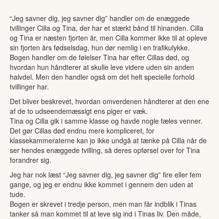
“Jeg savner dig, jeg savner dig” handler om de enæggede
tvillinger Cilla og Tina, der har et stærkt bånd til hinanden. Cilla
og Tina er næsten fjorten år, men Cilla kommer ikke til at opleve
sin fjorten års fødselsdag, hun dør nemlig i en trafikulykke.
Bogen handler om de følelser Tina har efter Cillas død, og
hvordan hun håndterer at skulle leve videre uden sin anden
halvdel. Men den handler også om det helt specielle forhold
tvillinger har.
Det bliver beskrevet, hvordan omverdenen håndterer at den ene
af de to udseendemæssigt ens piger er væk.
Tina og Cilla gik i samme klasse og havde nogle fæles venner.
Det gør Cillas død endnu mere kompliceret, for
klassekammeraterne kan jo ikke undgå at tænke på Cilla når de
ser hendes enæggede tvilling, så deres opførsel over for Tina
forandrer sig.
Jeg har nok læst “Jeg savner dig, jeg savner dig” fire eller fem
gange, og jeg er endnu ikke kommet i gennem den uden at
tude.
Bogen er skrevet i tredje person, men man får indblik i Tinas
tanker så man kommet til at leve sig ind i Tinas liv. Den måde,