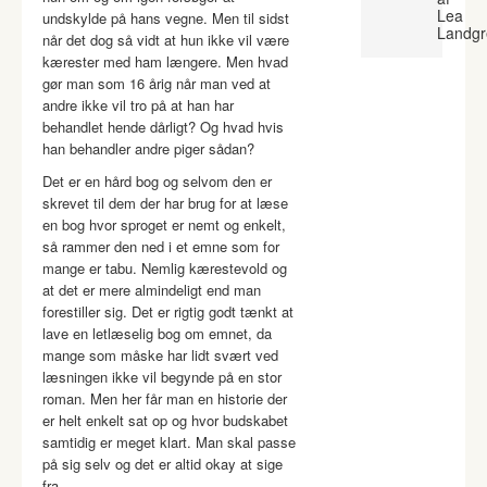
Lea
undskylde på hans vegne. Men til sidst
Landgr
når det dog så vidt at hun ikke vil være
kærester med ham længere. Men hvad
gør man som 16 årig når man ved at
andre ikke vil tro på at han har
behandlet hende dårligt? Og hvad hvis
han behandler andre piger sådan?
Det er en hård bog og selvom den er
skrevet til dem der har brug for at læse
en bog hvor sproget er nemt og enkelt,
så rammer den ned i et emne som for
mange er tabu. Nemlig kærestevold og
at det er mere almindeligt end man
forestiller sig. Det er rigtig godt tænkt at
lave en letlæselig bog om emnet, da
mange som måske har lidt svært ved
læsningen ikke vil begynde på en stor
roman. Men her får man en historie der
er helt enkelt sat op og hvor budskabet
samtidig er meget klart. Man skal passe
på sig selv og det er altid okay at sige
fra.