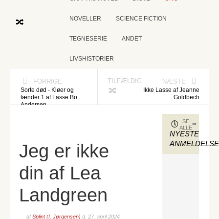
NOVELLER
SCIENCE FICTION
TEGNESERIE
ANDET
LIVSHISTORIER
TILFÆLDIG
FORRIGE
NÆSTE
Sorte død - Kløer og
Ikke Lasse af Jeanne
tænder 1 af Lasse Bo
Goldbech
Andersen
SE
ALLE
NYESTE
ANMELDELS
Jeg er ikke
din af Lea
Landgreen
af
Splint (I. Jørgensen)
d.
27. april 2024