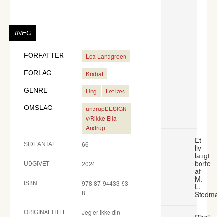
INFO
FORFATTER
Lea Landgreen
FORLAG
Krabat
GENRE
Ung
Let læs
OMSLAG
andrupDESIGN
v/Rikke Ella
Andrup
Et
66
SIDEANTAL
liv
langt
borte
2024
UDGIVET
af
M.
978-87-94433-93-
ISBN
L.
8
Stedm
Jeg er ikke din
ORIGINALTITEL
Pippi