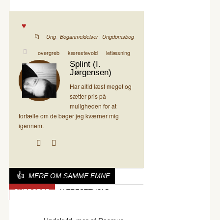
,
,
Ung
Boganmeldelser
Ungdomsbog
overgreb
kærestevold
letlæsning
Splint (I.
Jørgensen)
Har altid læst meget og
sætter pris på
muligheden for at
fortælle om de bøger jeg kværner mig
igennem.
MERE OM SAMME EMNE
OVERGREB
KÆRESTEVOLD
LETLÆSNING