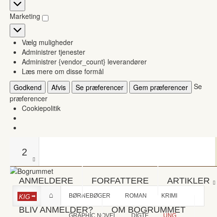
Statistikker
Marketing
Marketing
Vælg muligheder
Administrer tjenester
Administrer {vendor_count} leverandører
Læs mere om disse formål
Se
Godkend
Afvis
Se præferencer
Gem præferencer
præferencer
Cookiepolitik
2
ANMELDERE
FORFATTERE
ARTIKLER
BØRNEBØGER
ROMAN
KRIMI
KIG
BLIV ANMELDER?
OM BOGRUMMET
GRAPHIC NOVEL
DIGTE
UNG