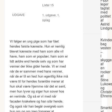
leger
Lixtal 15
tagfat
med
1. udgave, 1.
UDGAVE
politiet
af
oplag
Astrid
Lindgr
Kvinde
Vi følger en ung pige som har fået
bag
hendes første kæreste. Hun er nemlig
vesten
blevet kæreste med ham som alle vil
–
i
have, ham som er populær, ham som er
skygge
lidt ældre end hende selv og som har
af
venner der ikke gider hende. Vi er med
en
når de er sammen med hans venner,
rocker
af
når de er til en fest hun egentlig ikke må
Stine
være til for hendes forældre mener at
Lukows
hun skal være hjemme når det er sent,
og
men hun lyver og siger hun sover hos
Christi
Ehrens
en veninde. Og så er vi med når
facaden krakelere og han slår hende.
Og også når han begår overgreb som
Smørkl
hun om og om igen forsøger at
af