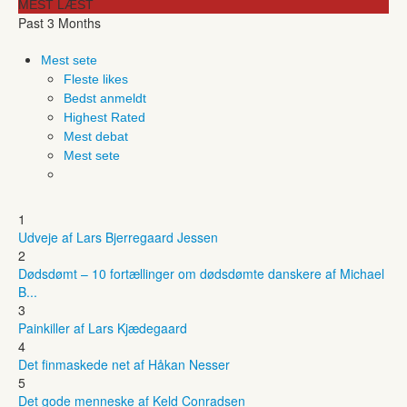
MEST LÆST
Past 3 Months
Mest sete
Fleste likes
Bedst anmeldt
Highest Rated
Mest debat
Mest sete
1
Udveje af Lars Bjerregaard Jessen
2
Dødsdømt – 10 fortællinger om dødsdømte danskere af Michael
B...
3
Painkiller af Lars Kjædegaard
4
Det finmaskede net af Håkan Nesser
5
Det gode menneske af Keld Conradsen