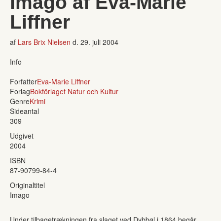
Imago af Eva-Marie
Liffner
af
Lars Brix Nielsen
d.
29. juli 2004
Info
Forfatter
Eva-Marie Liffner
Forlag
Bokförlaget Natur och Kultur
Genre
Krimi
Sideantal
309
Udgivet
2004
ISBN
87-90799-84-4
Originaltitel
Imago
Under tilbagetrækningen fra slaget ved Dybbøl i 1864 begår