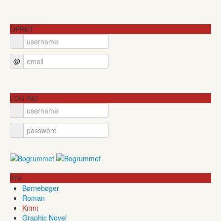
OPRET
@
LOG IND
KIG
Børnebøger
Roman
Krimi
Graphic Novel