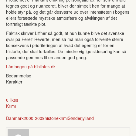
tegnes godt og nuanceret, bliver der simpelt hen for mange at
holde styr på, og det går desværre ud over intensiteten i bogens
ellers fortættede mystiske atmosfære og afviklingen af det
fortrinligt tænkte plot.
Faktisk skriver Liffner så godt, at hun kunne blive det svenske
svar på Peréz-Reverte, men så må man også forvente større
konsekvens i prioriteringen af hvad det egentlig er for en
historie, der skal fortælles. De mindre vigtige sidespring kan så
passende gemmes til en anden god gang.
Lån bogen på bibliotek.dk
Bedømmelse
Karakter
0 likes
Krimi
Danmark
2000-2009
historie
krimi
Sønderjylland