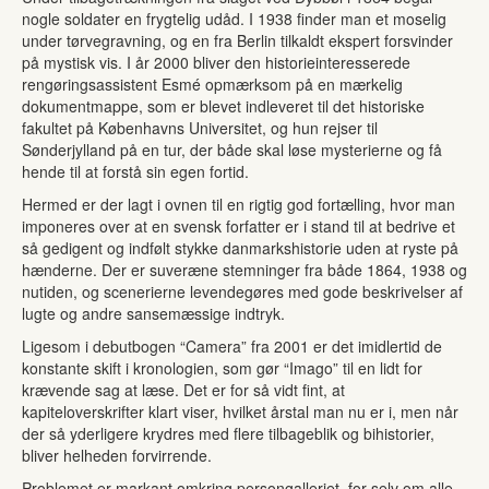
nogle soldater en frygtelig udåd. I 1938 finder man et moselig
under tørvegravning, og en fra Berlin tilkaldt ekspert forsvinder
på mystisk vis. I år 2000 bliver den historieinteresserede
rengøringsassistent Esmé opmærksom på en mærkelig
dokumentmappe, som er blevet indleveret til det historiske
fakultet på Københavns Universitet, og hun rejser til
Sønderjylland på en tur, der både skal løse mysterierne og få
hende til at forstå sin egen fortid.
Hermed er der lagt i ovnen til en rigtig god fortælling, hvor man
imponeres over at en svensk forfatter er i stand til at bedrive et
så gedigent og indfølt stykke danmarkshistorie uden at ryste på
hænderne. Der er suveræne stemninger fra både 1864, 1938 og
nutiden, og scenerierne levendegøres med gode beskrivelser af
lugte og andre sansemæssige indtryk.
Ligesom i debutbogen “Camera” fra 2001 er det imidlertid de
konstante skift i kronologien, som gør “Imago” til en lidt for
krævende sag at læse. Det er for så vidt fint, at
kapiteloverskrifter klart viser, hvilket årstal man nu er i, men når
der så yderligere krydres med flere tilbageblik og bihistorier,
bliver helheden forvirrende.
Problemet er markant omkring persongalleriet, for selv om alle