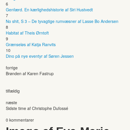
6
Genfærd. En kærlighedshistorie af Siri Hustvedt
7
No shit, S 3 – De tyvagtige rumvæsner af Lasse Bo Andersen
8
Habitat af Theis Ørntoft
9
Grænseløs af Katja Ranvits
10
Dino på nye eventyr af Søren Jessen
forrige
Brønden af Karen Fastrup
tilfældig
næste
Sidste time af Christophe Dufossé
0 kommentarer