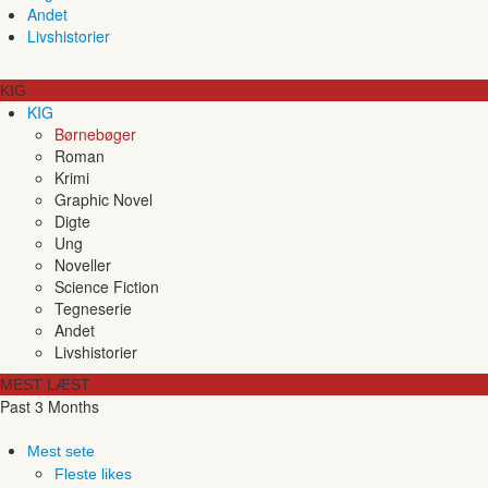
Andet
Livshistorier
KIG
KIG
Børnebøger
Roman
Krimi
Graphic Novel
Digte
Ung
Noveller
Science Fiction
Tegneserie
Andet
Livshistorier
MEST LÆST
Past 3 Months
Mest sete
Fleste likes