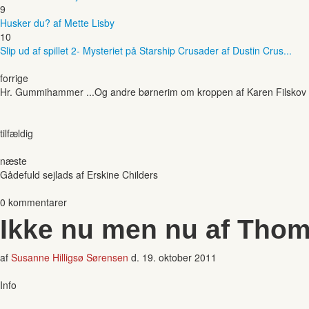
9
Husker du? af Mette Lisby
10
Slip ud af spillet 2- Mysteriet på Starship Crusader af Dustin Crus...
forrige
Hr. Gummihammer ...Og andre børnerim om kroppen af Karen Filskov
tilfældig
næste
Gådefuld sejlads af Erskine Childers
0 kommentarer
Ikke nu men nu af Tho
af
Susanne Hilligsø Sørensen
d.
19. oktober 2011
Info