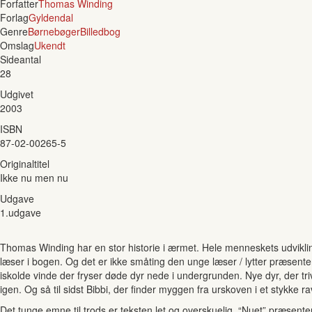
Forfatter
Thomas Winding
Forlag
Gyldendal
Genre
Børnebøger
Billedbog
Omslag
Ukendt
Sideantal
28
Udgivet
2003
ISBN
87-02-00265-5
Originaltitel
Ikke nu men nu
Udgave
1.udgave
Thomas Winding har en stor historie i ærmet. Hele menneskets udvikling
læser i bogen. Og det er ikke småting den unge læser / lytter præsent
iskolde vinde der fryser døde dyr nede i undergrunden. Nye dyr, der 
igen. Og så til sidst Bibbi, der finder myggen fra urskoven i et stykke ra
Det tunge emne til trods er teksten let og overskuelig. “Nuet” præsenteres s