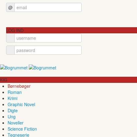
@
LOG IND
KIG
Børnebøger
Roman
Krimi
Graphic Novel
Digte
Ung
Noveller
Science Fiction
Tegneserie