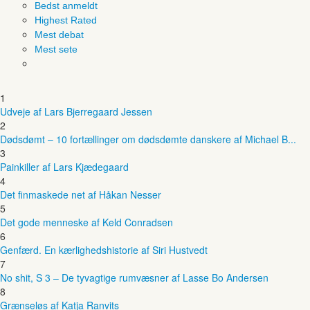
Bedst anmeldt
Highest Rated
Mest debat
Mest sete
1
Udveje af Lars Bjerregaard Jessen
2
Dødsdømt – 10 fortællinger om dødsdømte danskere af Michael B...
3
Painkiller af Lars Kjædegaard
4
Det finmaskede net af Håkan Nesser
5
Det gode menneske af Keld Conradsen
6
Genfærd. En kærlighedshistorie af Siri Hustvedt
7
No shit, S 3 – De tyvagtige rumvæsner af Lasse Bo Andersen
8
Grænseløs af Katja Ranvits