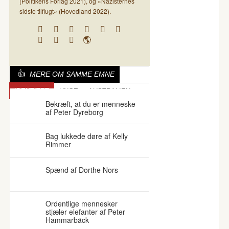
(Politikens Forlag 2021), og »Nazisternes
sidste tilflugt« (Hovedland 2022).
MERE OM SAMME EMNE
IDENTITET
UNGE
AUSTRALIEN
Bekræft, at du er menneske
af Peter Dyreborg
Bag lukkede døre af Kelly
Rimmer
Spænd af Dorthe Nors
Ordentlige mennesker
stjæler elefanter af Peter
Hammarbäck