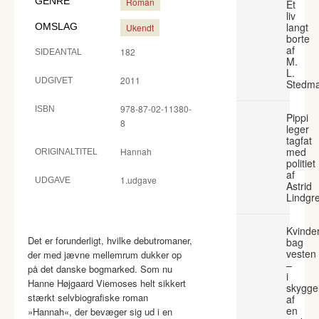
GENRE
Roman
Et
liv
langt
OMSLAG
Ukendt
borte
af
182
SIDEANTAL
M.
L.
2011
UDGIVET
Stedm
978-87-02-11380-
ISBN
Pippi
8
leger
tagfat
med
Hannah
ORIGINALTITEL
politiet
af
1.udgave
UDGAVE
Astrid
Lindgr
Kvinde
Det er forunderligt, hvilke debutromaner,
bag
vesten
der med jævne mellemrum dukker op
–
på det danske bogmarked. Som nu
i
Hanne Højgaard Viemoses helt sikkert
skygge
stærkt selvbiografiske roman
af
en
»Hannah«, der bevæger sig ud i en