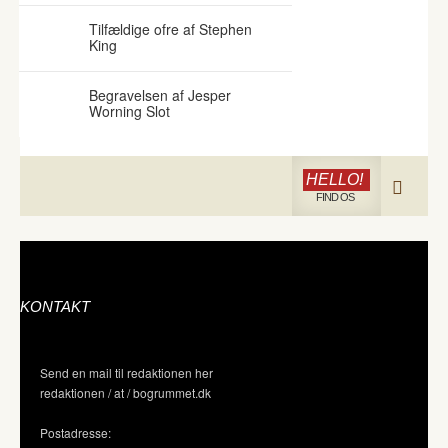
Tilfældige ofre af Stephen
King
Begravelsen af Jesper
Worning Slot
HELLO!
FIND OS
KONTAKT
Send en mail til redaktionen her
redaktionen / at / bogrummet.dk
Postadresse: