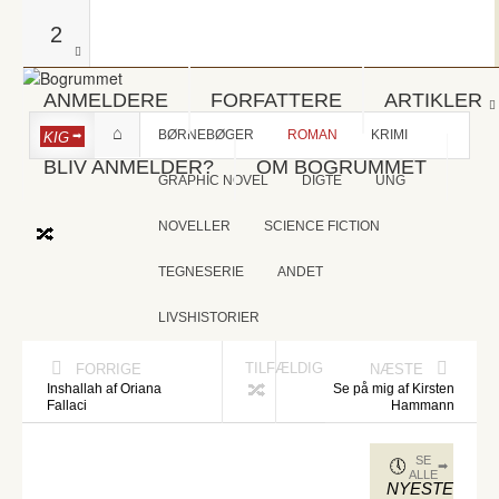
2
ANMELDERE
FORFATTERE
ARTIKLER
BØRNEBØGER
ROMAN
KRIMI
KIG
BLIV ANMELDER?
OM BOGRUMMET
GRAPHIC NOVEL
DIGTE
UNG
NOVELLER
SCIENCE FICTION
TEGNESERIE
ANDET
LIVSHISTORIER
TILFÆLDIG
FORRIGE
NÆSTE
Inshallah af Oriana
Se på mig af Kirsten
Fallaci
Hammann
SE
ALLE
NYESTE