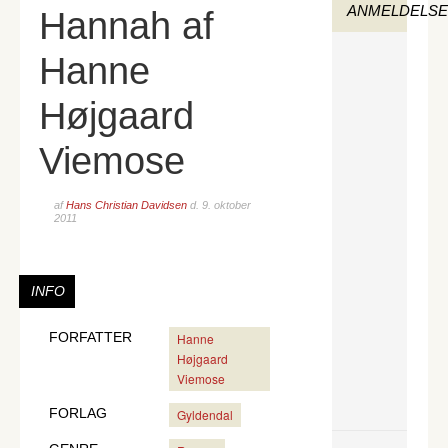
ANMELDELS
Hannah af
Hanne
Højgaard
Viemose
af
Hans Christian Davidsen
d.
9. oktober
2011
INFO
FORFATTER
Hanne
Højgaard
Viemose
FORLAG
Gyldendal