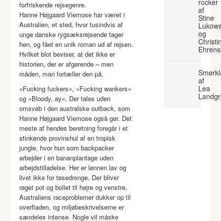
rocker
forfriskende rejsegenre.
af
Hanne Højgaard Viemose har været i
Stine
Australien, et sted, hvor tusindvis af
Lukows
og
unge danske rygsæksrejsende tager
Christi
hen, og fået en unik roman ud af rejsen.
Ehrens
Hvilket blot beviser, at det ikke er
historien, der er afgørende – men
Smørkl
måden, man fortæller den på.
af
Lea
»Fucking fuckers«, »Fucking wankers«
Landgr
og »Bloody, ay«. Der tales uden
omsvøb i den australske outback, som
Hanne Højgaard Viemose også gør. Det
meste af hendes beretning foregår i et
stinkende provinshul af en tropisk
jungle, hvor hun som backpacker
arbejder i en bananplantage uden
arbejdstilladelse. Her er lønnen lav og
livet ikke for tøsedrenge. Der bliver
røget pot og bollet til højre og venstre.
Australiens raceproblemer dukker op til
overfladen, og miljøbeskrivelserne er
særdeles intense. Nogle vil måske