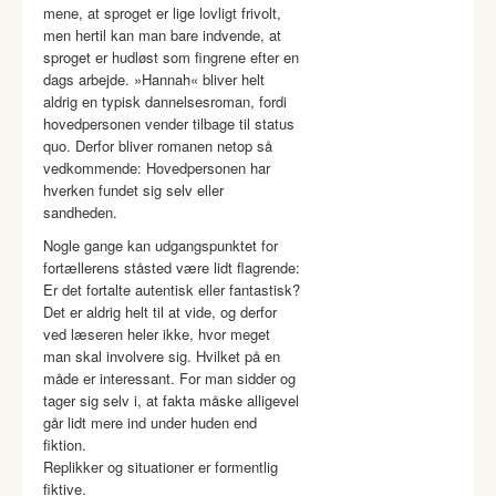
mene, at sproget er lige lovligt frivolt,
men hertil kan man bare indvende, at
sproget er hudløst som fingrene efter en
dags arbejde. »Hannah« bliver helt
aldrig en typisk dannelsesroman, fordi
hovedpersonen vender tilbage til status
quo. Derfor bliver romanen netop så
vedkommende: Hovedpersonen har
hverken fundet sig selv eller
sandheden.
Nogle gange kan udgangspunktet for
fortællerens ståsted være lidt flagrende:
Er det fortalte autentisk eller fantastisk?
Det er aldrig helt til at vide, og derfor
ved læseren heler ikke, hvor meget
man skal involvere sig. Hvilket på en
måde er interessant. For man sidder og
tager sig selv i, at fakta måske alligevel
går lidt mere ind under huden end
fiktion.
Replikker og situationer er formentlig
fiktive.