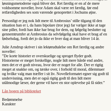
løsningsmetoderne også bliver det. Ret færdig er en af de mere
voldsomme noveller, hvor Adam skal være ret færdig, før end
retfærdigheden ses som værende genoprettet i Jochums øjne.
Personligt er jeg nok lidt mere til Ambrosius’ stille tilgang til den
situation han er i, da hans bipolare (tror jeg) far vælger ikke at tage
sine piller, fordi han ikke har brug for dem, og følgelig beslutter og
gennemtrumfer at Ambrosius da selvfølgelig skal have et brag af en
fødselsdag, fordi det jo da ikke er hver dag at man bliver 14 år.
Julie Arndrup skriver i sin lektørudtalelse om Ret færdig og andre
noveller:
”De korte historier er overskuelige og sproget flyder godt.
Historierne er meget forskellige, nogle lidt mere hårde end andre,
men det er et godt niveau, hvor der er noget for alle. Der er rigtig
meget at snakke om, og tænke over, i forhold til moral, dilemmaer
og hvilke valg man træffer i sit liv. Novelleformatet egner sig godt til
undervisning, men det er også rigtig godt til den lidt mere
utålmodige læser, der gerne vil have en stor oplevelse på få sider.”
Lån bogen på biblioteket
Bedømmelse
Karakter