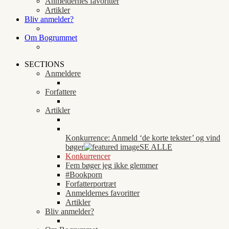
Anmeldernes favoritter
Artikler
Bliv anmelder?
Om Bogrummet
SECTIONS
Anmeldere
Forfattere
Artikler
Konkurrence: Anmeld ‘de korte tekster’ og vind
bøger
SE ALLE
Konkurrencer
Fem bøger jeg ikke glemmer
#Bookporn
Forfatterportræt
Anmeldernes favoritter
Artikler
Bliv anmelder?