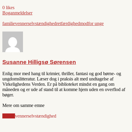
0 likes
Boganmeldelser
familie
venner
selvstændighed
retfærdighed
mod
for unge
Susanne Hilligsø Sørensen
Enlig mor med hang til krimier, thriller, fantasi og god børne- og
ungdomslitteratur. Læser dog i praksis alt med undtagelse af
Virkelighedens Verden. Er på biblioteket mindst en gang om
måneden og er ude af stand til at komme hjem uden en overflod af
bøger.
Mere om samme emne
familie
venner
selvstændighed