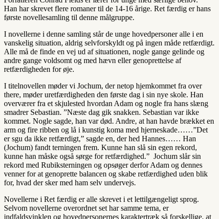
Han har skrevet flere romaner til de 14-16 årige. Ret færdig er hans
første novellesamling til denne målgruppe.
I novellerne i denne samling står de unge hovedpersoner alle i en
vanskelig situation, aldrig selvforskyldt og på ingen måde retfærdigt.
Alle må de finde en vej ud af situationen, nogle gange gelinde og
andre gange voldsomt og med hævn eller genoprettelse af
retfærdigheden for øje.
I titelnovellen møder vi Jochum, der netop hjemkommet fra over
there, møder uretfærdigheden den første dag i sin nye skole. Han
overværer fra et skjulested hvordan Adam og nogle fra hans slæng
smadrer Sebastian. ”Næste dag gik snakken. Sebastian var ikke
kommet. Nogle sagde, han var død. Andre, at han havde brækket en
arm og fire ribben og lå i kunstig koma med hjerneskade……”Det
er sgu da ikke retfærdigt,” sagde en, der hed Hannes…… Han
(Jochum) fandt terningen frem. Kunne han slå sin egen rekord,
kunne han måske også sørge for retfærdighed.” Jochum slår sin
rekord med Rubiksterningen og opsøger derfor Adam og dennes
venner for at genoprette balancen og skabe retfærdighed uden blik
for, hvad der sker med ham selv undervejs.
Novellerne i Ret færdig er alle skrevet i et lettilgængeligt sprog.
Selvom novellerne overordnet set har samme tema, er
indfaldsvinklen og hovedpersonernes karaktertræk så forskellige, at