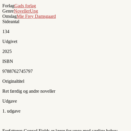
Forlag
Gads forlag
Genre
Noveller
Ung
Omslag
Mie Frey Damsgaard
Sideantal
134
Udgivet
2025
ISBN
9788762745797
Originaltitel
Ret færdig og andre noveller
Udgave
1. udgave
Forfatteren Conrad Fields er lærer for unge med særlige behov.