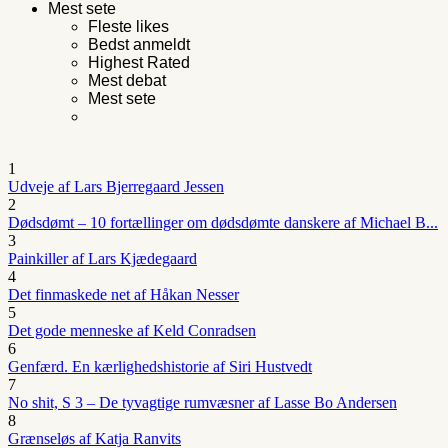
Mest sete
Fleste likes
Bedst anmeldt
Highest Rated
Mest debat
Mest sete
1
Udveje af Lars Bjerregaard Jessen
2
Dødsdømt – 10 fortællinger om dødsdømte danskere af Michael B...
3
Painkiller af Lars Kjædegaard
4
Det finmaskede net af Håkan Nesser
5
Det gode menneske af Keld Conradsen
6
Genfærd. En kærlighedshistorie af Siri Hustvedt
7
No shit, S 3 – De tyvagtige rumvæsner af Lasse Bo Andersen
8
Grænseløs af Katja Ranvits