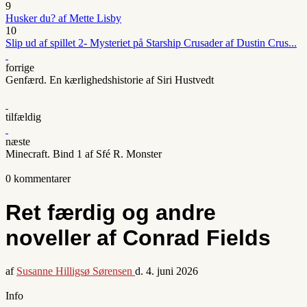
9
Husker du? af Mette Lisby
10
Slip ud af spillet 2- Mysteriet på Starship Crusader af Dustin Crus...
forrige
Genfærd. En kærlighedshistorie af Siri Hustvedt
tilfældig
næste
Minecraft. Bind 1 af Sfé R. Monster
0 kommentarer
Ret færdig og andre
noveller af Conrad Fields
af
Susanne Hilligsø Sørensen
d.
4. juni 2026
Info