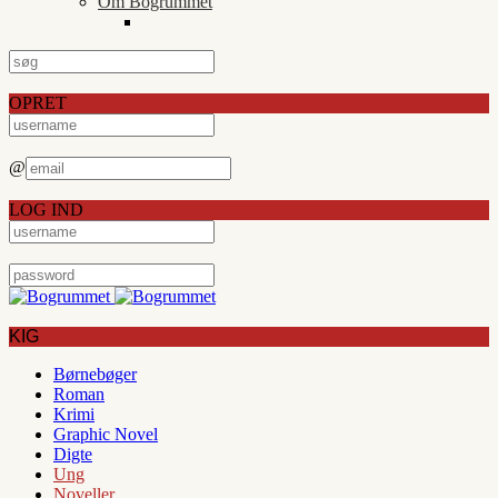
Om Bogrummet
OPRET
@
LOG IND
KIG
Børnebøger
Roman
Krimi
Graphic Novel
Digte
Ung
Noveller