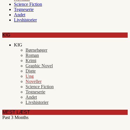
Science Fiction
Tegneserie
Andet
Livshistorier
KIG
KIG
Børnebøger
Roman
Krimi
Graphic Novel
Digte
Ung
Noveller
Science Fiction
Tegneserie
Andet
Livshistorier
MEST LÆST
Past 3 Months