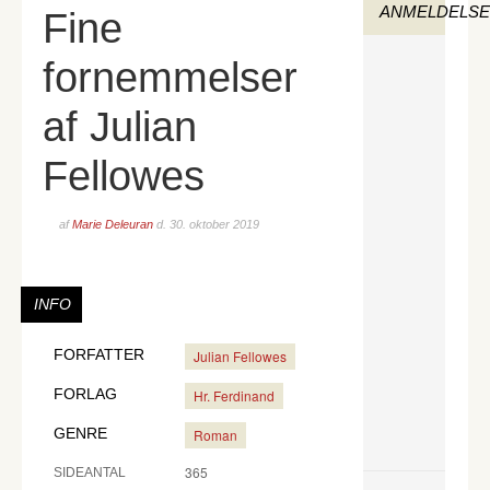
ANMELDELS
Fine
fornemmelser
af Julian
Fellowes
af
Marie Deleuran
d.
30. oktober 2019
INFO
FORFATTER
Julian Fellowes
FORLAG
Hr. Ferdinand
GENRE
Roman
365
SIDEANTAL