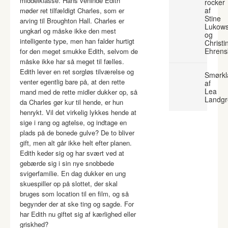
middelklasse. Hans veninde Edith
rocker
af
møder ret tilfældigt Charles, som er
Stine
arving til Broughton Hall. Charles er
Lukows
ungkarl og måske ikke den mest
og
intelligente type, men han falder hurtigt
Christi
Ehrens
for den meget smukke Edith, selvom de
måske ikke har så meget til fælles.
Edith lever en ret sorgløs tilværelse og
Smørkl
venter egentlig bare på, at den rette
af
Lea
mand med de rette midler dukker op, så
Landgr
da Charles gør kur til hende, er hun
henrykt. Vil det virkelig lykkes hende at
sige i rang og agtelse, og indtage en
plads på de bonede gulve? De to bliver
gift, men alt går ikke helt efter planen.
Edith keder sig og har svært ved at
gebærde sig i sin nye snobbede
svigerfamilie. En dag dukker en ung
skuespiller op på slottet, der skal
bruges som location til en film, og så
begynder der at ske ting og sagde. For
har Edith nu giftet sig af kærlighed eller
griskhed?