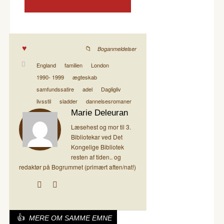
Boganmeldelser
England
familien
London
1990- 1999
ægteskab
samfundssatire
adel
Dagligliv
livsstil
sladder
dannelsesromaner
Marie Deleuran
Læsehest og mor til 3.
Bibliotekar ved Det
Kongelige Bibliotek
resten af tiden.. og
redaktør på Bogrummet (primært aften/nat!)
MERE OM SAMME EMNE