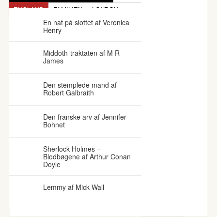
ENGLAND
FAMILIEN
LONDON
En nat på slottet af Veronica
Henry
Middoth-traktaten af M R
James
Den stemplede mand af
Robert Galbraith
Den franske arv af Jennifer
Bohnet
Sherlock Holmes –
Blodbøgene af Arthur Conan
Doyle
Lemmy af Mick Wall