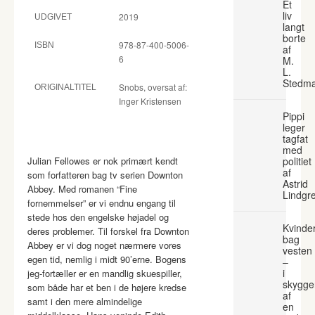
Et
liv
2019
UDGIVET
langt
borte
978-87-400-5006-
ISBN
af
6
M.
L.
Stedm
Snobs, oversat af:
ORIGINALTITEL
Inger Kristensen
Pippi
leger
tagfat
med
Julian Fellowes er nok primært kendt
politiet
af
som forfatteren bag tv serien Downton
Astrid
Abbey. Med romanen “Fine
Lindgr
fornemmelser” er vi endnu engang til
stede hos den engelske højadel og
Kvinde
deres problemer. Til forskel fra Downton
bag
Abbey er vi dog noget nærmere vores
vesten
egen tid, nemlig i midt 90’erne. Bogens
–
i
jeg-fortæller er en mandlig skuespiller,
skygge
som både har et ben i de højere kredse
af
samt i den mere almindelige
en