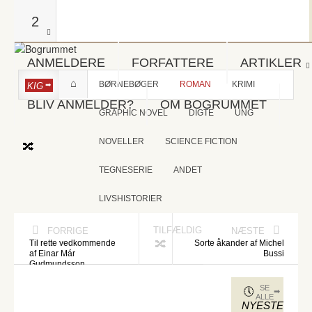
2
ANMELDERE
FORFATTERE
ARTIKLER
BØRNEBØGER
ROMAN
KRIMI
KIG
BLIV ANMELDER?
OM BOGRUMMET
GRAPHIC NOVEL
DIGTE
UNG
NOVELLER
SCIENCE FICTION
TEGNESERIE
ANDET
LIVSHISTORIER
TILFÆLDIG
FORRIGE
NÆSTE
Til rette vedkommende
Sorte åkander af Michel
af Einar Már
Bussi
Gudmundsson
SE
ALLE
NYESTE