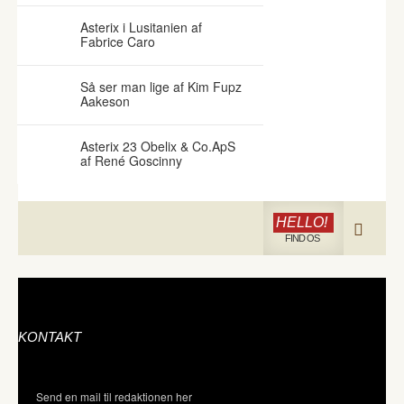
Asterix i Lusitanien af
Fabrice Caro
Så ser man lige af Kim Fupz
Aakeson
Asterix 23 Obelix & Co.ApS
af René Goscinny
HELLO!
FIND OS
KONTAKT
Send en mail til redaktionen her