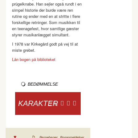
prügelknabe. Han sejler også rundt i en
simpel historie der burde være ren
rutine og ender med en at stritte i flere
forskellige retninger. Som musikken til
en teenagefest, hvor samtlige gæster
styrer musikanlægget simultant.
I 1978 var Kirkegård godt på vej til at
miste grebet.
Lån bogen på biblioteket
BEDØMMELSE
KARAKTER
,
Børnebøger
Boganmeldelser