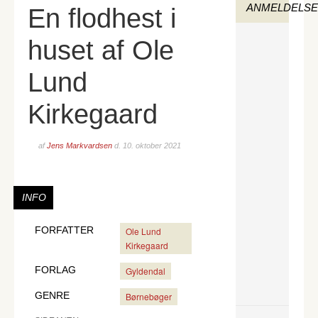
ANMELDELS
En flodhest i
huset af Ole
Lund
Kirkegaard
af
Jens Markvardsen
d.
10. oktober 2021
INFO
FORFATTER
Ole Lund
Kirkegaard
FORLAG
Gyldendal
GENRE
Børnebøger