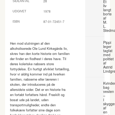
28
Et
SIDEANTAL
liv
langt
1978
UDGIVET
borte
af
87-01-72451-7
M.
ISBN
L.
Stedm
Pippi
Hen mod slutningen af den
leger
alkoholiserede Ole Lund Kirkegårds liv,
tagfat
skrev han den korte historie om familien
med
der finder en flodhest i deres have. Til
politiet
af
deres koleriske naboers store
Astrid
fortrydelse. En hurtigt afviklet fortælling,
Lindgr
hvor vi aldrig kommer ind på hverken
familien, naboerne eller læreren i
Kvinde
skolen, der introduceres på de
bag
allersidste sider. Det er en historie fra
vesten
en fortabt forfatters hånd. Fraskilt og
–
i
bosat ude på landet, uden
skygge
transportmuligheder, endte den
af
folkekære forfatter sine dage som
en