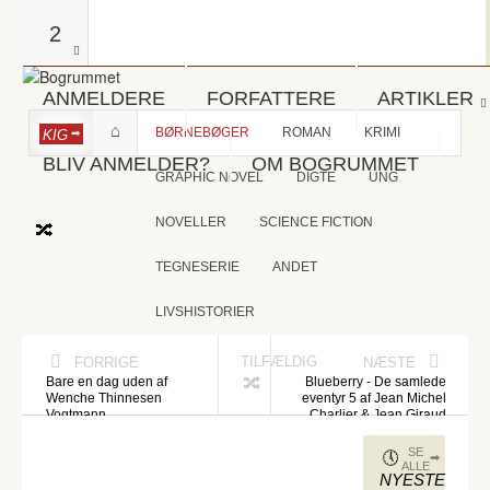
2
ANMELDERE
FORFATTERE
ARTIKLER
BØRNEBØGER
ROMAN
KRIMI
KIG
BLIV ANMELDER?
OM BOGRUMMET
GRAPHIC NOVEL
DIGTE
UNG
NOVELLER
SCIENCE FICTION
TEGNESERIE
ANDET
LIVSHISTORIER
TILFÆLDIG
FORRIGE
NÆSTE
Bare en dag uden af
Blueberry - De samlede
Wenche Thinnesen
eventyr 5 af Jean Michel
Vogtmann
Charlier & Jean Giraud
SE
ALLE
NYESTE