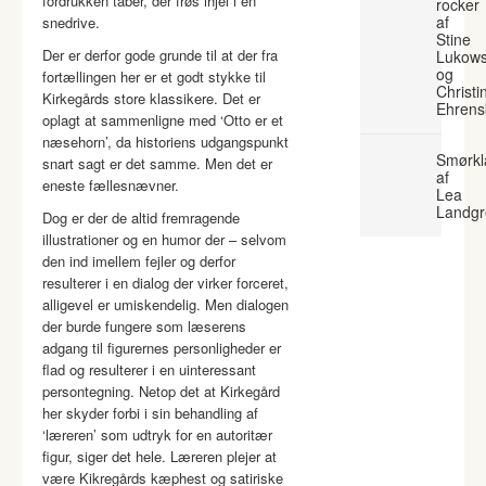
fordrukken taber, der frøs ihjel i en
rocker
af
snedrive.
Stine
Der er derfor gode grunde til at der fra
Lukows
og
fortællingen her er et godt stykke til
Christi
Kirkegårds store klassikere. Det er
Ehrens
oplagt at sammenligne med ‘Otto er et
næsehorn’, da historiens udgangspunkt
Smørkl
snart sagt er det samme. Men det er
af
eneste fællesnævner.
Lea
Landgr
Dog er der de altid fremragende
illustrationer og en humor der – selvom
den ind imellem fejler og derfor
resulterer i en dialog der virker forceret,
alligevel er umiskendelig. Men dialogen
der burde fungere som læserens
adgang til figurernes personligheder er
flad og resulterer i en uinteressant
persontegning. Netop det at Kirkegård
her skyder forbi i sin behandling af
‘læreren’ som udtryk for en autoritær
figur, siger det hele. Læreren plejer at
være Kikregårds kæphest og satiriske