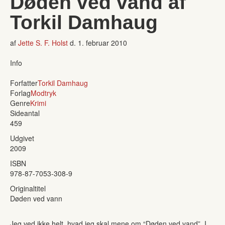
Døden ved vand af
Torkil Damhaug
af
Jette S. F. Holst
d.
1. februar 2010
Info
Forfatter
Torkil Damhaug
Forlag
Modtryk
Genre
Krimi
Sideantal
459
Udgivet
2009
ISBN
978-87-7053-308-9
Originaltitel
Døden ved vann
Jeg ved ikke helt, hvad jeg skal mene om “Døden ved vand”. I