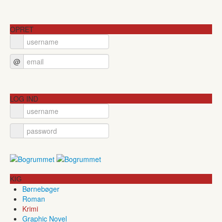
OPRET
@
LOG IND
KIG
Børnebøger
Roman
Krimi
Graphic Novel