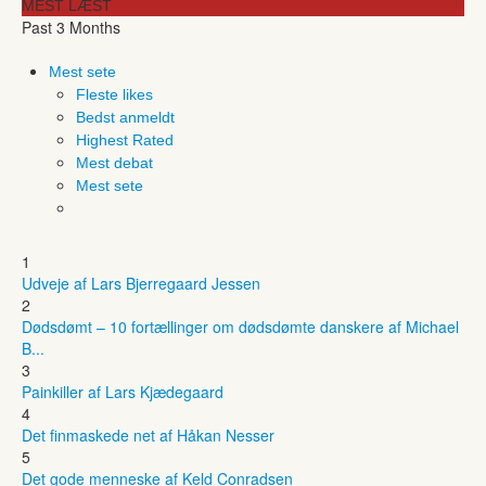
MEST LÆST
Past 3 Months
Mest sete
Fleste likes
Bedst anmeldt
Highest Rated
Mest debat
Mest sete
1
Udveje af Lars Bjerregaard Jessen
2
Dødsdømt – 10 fortællinger om dødsdømte danskere af Michael
B...
3
Painkiller af Lars Kjædegaard
4
Det finmaskede net af Håkan Nesser
5
Det gode menneske af Keld Conradsen