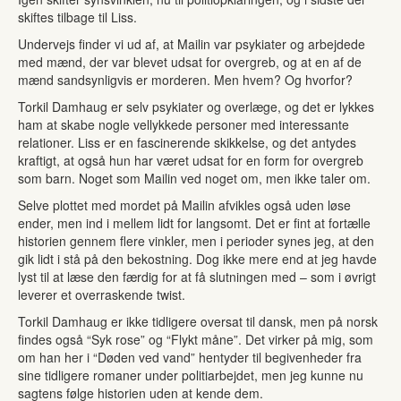
skiftes tilbage til Liss.
Undervejs finder vi ud af, at Mailin var psykiater og arbejdede
med mænd, der var blevet udsat for overgreb, og at en af de
mænd sandsynligvis er morderen. Men hvem? Og hvorfor?
Torkil Damhaug er selv psykiater og overlæge, og det er lykkes
ham at skabe nogle vellykkede personer med interessante
relationer. Liss er en fascinerende skikkelse, og det antydes
kraftigt, at også hun har været udsat for en form for overgreb
som barn. Noget som Mailin ved noget om, men ikke taler om.
Selve plottet med mordet på Mailin afvikles også uden løse
ender, men ind i mellem lidt for langsomt. Det er fint at fortælle
historien gennem flere vinkler, men i perioder synes jeg, at den
gik lidt i stå på den bekostning. Dog ikke mere end at jeg havde
lyst til at læse den færdig for at få slutningen med – som i øvrigt
leverer et overraskende twist.
Torkil Damhaug er ikke tidligere oversat til dansk, men på norsk
findes også “Syk rose” og “Flykt måne”. Det virker på mig, som
om han her i “Døden ved vand” hentyder til begivenheder fra
sine tidligere romaner under politiarbejdet, men jeg kunne nu
sagtens følge historien uden at kende dem.