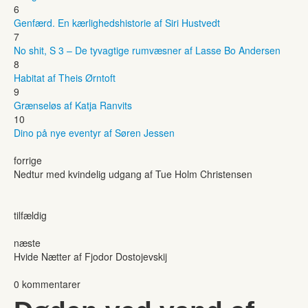
6
Genfærd. En kærlighedshistorie af Siri Hustvedt
7
No shit, S 3 – De tyvagtige rumvæsner af Lasse Bo Andersen
8
Habitat af Theis Ørntoft
9
Grænseløs af Katja Ranvits
10
Dino på nye eventyr af Søren Jessen
forrige
Nedtur med kvindelig udgang af Tue Holm Christensen
tilfældig
næste
Hvide Nætter af Fjodor Dostojevskij
0 kommentarer