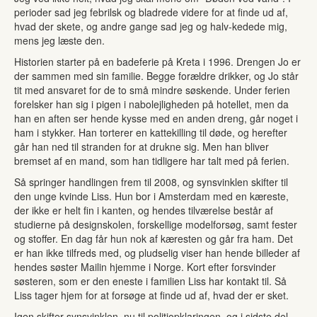
perioder sad jeg febrilsk og bladrede videre for at finde ud af,
hvad der skete, og andre gange sad jeg og halv-kedede mig,
mens jeg læste den.
Historien starter på en badeferie på Kreta i 1996. Drengen Jo er
der sammen med sin familie. Begge forældre drikker, og Jo står
tit med ansvaret for de to små mindre søskende. Under ferien
forelsker han sig i pigen i nabolejligheden på hotellet, men da
han en aften ser hende kysse med en anden dreng, går noget i
ham i stykker. Han torterer en kattekilling til døde, og herefter
går han ned til stranden for at drukne sig. Men han bliver
bremset af en mand, som han tidligere har talt med på ferien.
Så springer handlingen frem til 2008, og synsvinklen skifter til
den unge kvinde Liss. Hun bor i Amsterdam med en kæreste,
der ikke er helt fin i kanten, og hendes tilværelse består af
studierne på designskolen, forskellige modelforsøg, samt fester
og stoffer. En dag får hun nok af kæresten og går fra ham. Det
er han ikke tilfreds med, og pludselig viser han hende billeder af
hendes søster Mailin hjemme i Norge. Kort efter forsvinder
søsteren, som er den eneste i familien Liss har kontakt til. Så
Liss tager hjem for at forsøge at finde ud af, hvad der er sket.
Igen skifter synsvinklen, nu til politiopklaringen, og i sidste del