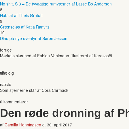
No shit, S 3 – De tyvagtige rumvæsner af Lasse Bo Andersen
8
Habitat af Theis Ørntoft
9
Grænseløs af Katja Ranvits
10
Dino på nye eventyr af Søren Jessen
forrige
Mørkets skønhed af Fabien Vehlmann, illustreret af Kerascoët
tilfældig
næste
Som stjernerne står af Cora Carmack
0 kommentarer
Den røde dronning af P
af
Camilla Henningsen
d.
30. april 2017