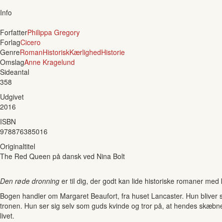
Info
Forfatter
Philippa Gregory
Forlag
Cicero
Genre
Roman
Historisk
Kærlighed
Historie
Omslag
Anne Kragelund
Sideantal
358
Udgivet
2016
ISBN
978876385016
Originaltitel
The Red Queen på dansk ved Nina Bolt
Den røde dronning
er til dig, der godt kan lide historiske romaner med k
Bogen handler om Margaret Beaufort, fra huset Lancaster. Hun bliver so
tronen. Hun ser sig selv som guds kvinde og tror på, at hendes skæbne
livet.