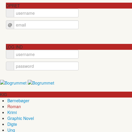
OPRET
@
LOG IND
KIG
Børnebøger
Roman
Krimi
Graphic Novel
Digte
Ung