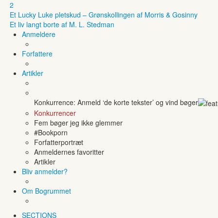
2
Et Lucky Luke pletskud – Grønskollingen af Morris & Gosinny
Et liv langt borte af M. L. Stedman
Anmeldere
Forfattere
Artikler
Konkurrence: Anmeld ‘de korte tekster’ og vind bøger
Konkurrencer
Fem bøger jeg ikke glemmer
#Bookporn
Forfatterportræt
Anmeldernes favoritter
Artikler
Bliv anmelder?
Om Bogrummet
SECTIONS