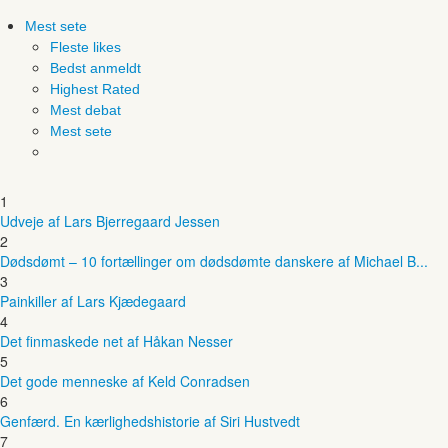
Mest sete
Fleste likes
Bedst anmeldt
Highest Rated
Mest debat
Mest sete
1
Udveje af Lars Bjerregaard Jessen
2
Dødsdømt – 10 fortællinger om dødsdømte danskere af Michael B...
3
Painkiller af Lars Kjædegaard
4
Det finmaskede net af Håkan Nesser
5
Det gode menneske af Keld Conradsen
6
Genfærd. En kærlighedshistorie af Siri Hustvedt
7