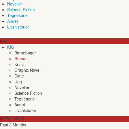
Noveller
Science Fiction
Tegneserie
Andet
Livshistorier
KIG
KIG
Børnebøger
Roman
Krimi
Graphic Novel
Digte
Ung
Noveller
Science Fiction
Tegneserie
Andet
Livshistorier
MEST LÆST
Past 3 Months