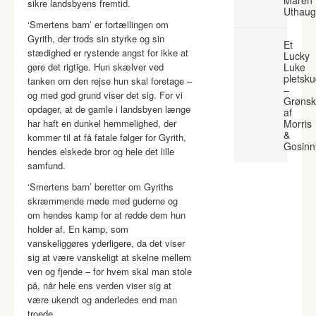
Maren
sikre landsbyens fremtid.
Uthaug
‘Smertens barn’ er fortællingen om
Gyrith, der trods sin styrke og sin
Et
stædighed er rystende angst for ikke at
Lucky
gøre det rigtige. Hun skælver ved
Luke
pletsk
tanken om den rejse hun skal foretage –
–
og med god grund viser det sig. For vi
Grønsk
opdager, at de gamle i landsbyen længe
af
har haft en dunkel hemmelighed, der
Morris
&
kommer til at få fatale følger for Gyrith,
Gosinn
hendes elskede bror og hele det lille
samfund.
‘Smertens barn’ beretter om Gyriths
skræmmende møde med guderne og
om hendes kamp for at redde dem hun
holder af. En kamp, som
vanskeliggøres yderligere, da det viser
sig at være vanskeligt at skelne mellem
ven og fjende – for hvem skal man stole
på, når hele ens verden viser sig at
være ukendt og anderledes end man
troede.