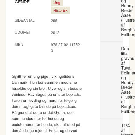
og
GENRE
Ung
Ronny
Brede
Historisk
Aase
(illustr
266
SIDEANTAL
af
Borghil
2012
UDGIVET
Fallber
978-87-02-11752-
ISBN
Den
3
lille
gravhu
af
Tuva
Fellma
Gyrith er en ung pige i vikingetidens
og
Danmark. Hun bor sammen med sine
Ronny
Brede
forældre og sin bror, Ulver og sin bedste
Aase
veninde, Ravnfager, på en stor boplads.
(illustr
Faren er høvding og moren er følgelig
af
den mægtigste kvinde på bopladsen.
Borghil
Fallber
På grund af dette er det Gyrith, der,
som hendes mor før hende og
bedstemoren før hende, skal af sted på
11%
af
den åndelige rejse til Freja, og derved