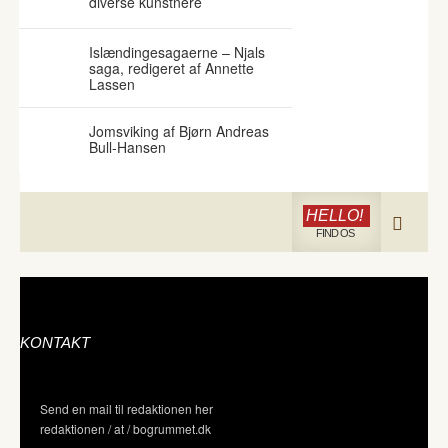
diverse kunstnere
Islændingesagaerne – Njals
saga, redigeret af Annette
Lassen
Jomsviking af Bjørn Andreas
Bull-Hansen
HELLO!
FIND OS
KONTAKT
Send en mail til redaktionen her
redaktionen / at / bogrummet.dk