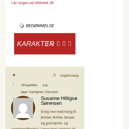
Lån bogen på bibliotek.dk
BEDØMMELSE
KARAKTER
Ungdomsbog
vikingetiden
ung
piger. kærlighed. Danmark
Susanne Hilligsø
Sørensen
Enlig mor med hang til
krimier, thriller, fantasi
og god børne- og
ungdomslitteratur. Læser dog i praksis alt