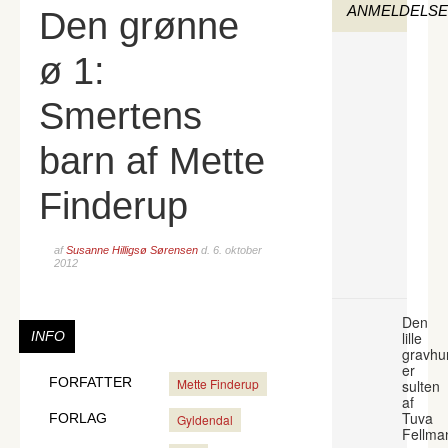
ANMELDELS
Den grønne
ø 1:
Smertens
barn af Mette
Finderup
af
Susanne Hilligsø Sørensen
d.
6. oktober
2012
Den
INFO
lille
gravhu
er
FORFATTER
Mette Finderup
sulten
af
Tuva
FORLAG
Gyldendal
Fellma