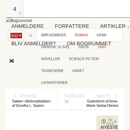
4
ANMELDERE
FORFATTERE
ARTIKLER
BØRNEBØGER
ROMAN
KRIMI
KIG
BLIV ANMELDER?
OM BOGRUMMET
GRAPHIC NOVEL
DIGTE
UNG
NOVELLER
SCIENCE FICTION
TEGNESERIE
ANDET
LIVSHISTORIER
TILFÆLDIG
FORRIGE
NÆSTE
Døden i Bellonaklubben
Gudestorm af Anne-
af Dorothy L. Sayers
Marie Vedsø Olesen
SE
ALLE
NYESTE