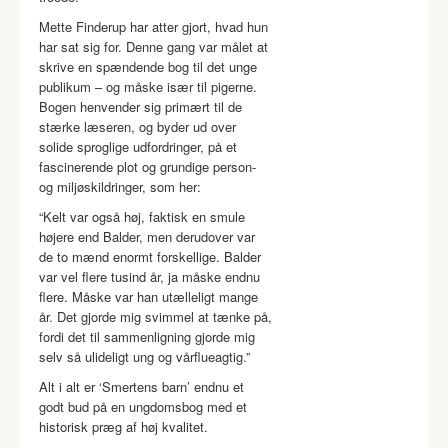
Mette Finderup har atter gjort, hvad hun
har sat sig for. Denne gang var målet at
skrive en spændende bog til det unge
publikum – og måske især til pigerne.
Bogen henvender sig primært til de
stærke læseren, og byder ud over
solide sproglige udfordringer, på et
fascinerende plot og grundige person-
og miljøskildringer, som her:
“Kelt var også høj, faktisk en smule
højere end Balder, men derudover var
de to mænd enormt forskellige. Balder
var vel flere tusind år, ja måske endnu
flere. Måske var han utælleligt mange
år. Det gjorde mig svimmel at tænke på,
fordi det til sammenligning gjorde mig
selv så ulideligt ung og vårflueagtig.”
Alt i alt er ‘Smertens barn’ endnu et
godt bud på en ungdomsbog med et
historisk præg af høj kvalitet.