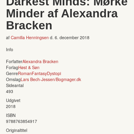
Darkest Minds: Mørke
Minder af Alexandra
Bracken
af
Camilla Henningsen
d.
6. december 2018
Info
Forfatter
Alexandra Bracken
Forlag
Høst & Søn
Genre
Roman
Fantasy
Dystopi
Omslag
Lars Bech-Jessen/Bogmager.dk
Sideantal
493
Udgivet
2018
ISBN
9788763854917
Originaltitel