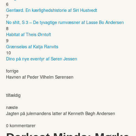
6
Genfærd. En kærlighedshistorie af Siri Hustvedt
7
No shit, S 3 – De tyvagtige rumvæsner af Lasse Bo Andersen
8
Habitat af Theis Ørntoft
9
Grænseløs af Katja Ranvits
10
Dino på nye eventyr af Søren Jessen
forrige
Havnen af Peder Vilhelm Sørensen
tilfældig
næste
Jagten på julemandens latter af Kenneth Bøgh Andersen
0 kommentarer