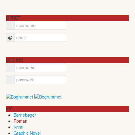
OPRET
@
LOG IND
KIG
Børnebøger
Roman
Krimi
Graphic Novel