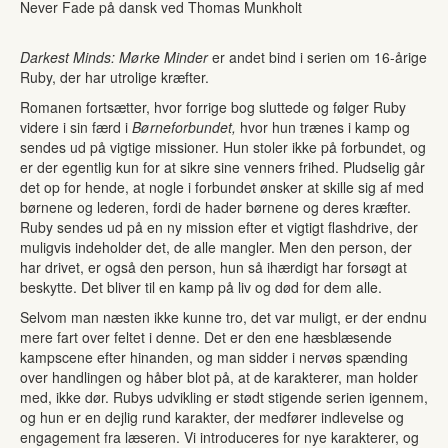
Never Fade på dansk ved Thomas Munkholt
Darkest Minds: Mørke Minder
er andet bind i serien om 16-årige
Ruby, der har utrolige kræfter.
Romanen fortsætter, hvor forrige bog sluttede og følger Ruby
videre i sin færd i
Børneforbundet,
hvor hun trænes i kamp og
sendes ud på vigtige missioner. Hun stoler ikke på forbundet, og
er der egentlig kun for at sikre sine venners frihed. Pludselig går
det op for hende, at nogle i forbundet ønsker at skille sig af med
børnene og lederen, fordi de hader børnene og deres kræfter.
Ruby sendes ud på en ny mission efter et vigtigt flashdrive, der
muligvis indeholder det, de alle mangler. Men den person, der
har drivet, er også den person, hun så ihærdigt har forsøgt at
beskytte. Det bliver til en kamp på liv og død for dem alle.
Selvom man næsten ikke kunne tro, det var muligt, er der endnu
mere fart over feltet i denne. Det er den ene hæsblæsende
kampscene efter hinanden, og man sidder i nervøs spænding
over handlingen og håber blot på, at de karakterer, man holder
med, ikke dør. Rubys udvikling er stødt stigende serien igennem,
og hun er en dejlig rund karakter, der medfører indlevelse og
engagement fra læseren. Vi introduceres for nye karakterer, og