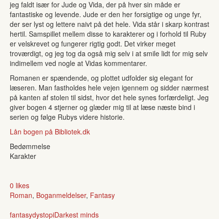
jeg faldt især for Jude og Vida, der på hver sin måde er
fantastiske og levende. Jude er den her forsigtige og unge fyr,
der ser lyst og lettere naivt på det hele. Vida står i skarp kontrast
hertil. Samspillet mellem disse to karakterer og i forhold til Ruby
er velskrevet og fungerer rigtig godt. Det virker meget
troværdigt, og jeg tog da også mig selv i at smile lidt for mig selv
indimellem ved nogle at Vidas kommentarer.
Romanen er spændende, og plottet udfolder sig elegant for
læseren. Man fastholdes hele vejen igennem og sidder nærmest
på kanten af stolen til sidst, hvor det hele synes forfærdeligt. Jeg
giver bogen 4 stjerner og glæder mig til at læse næste bind i
serien og følge Rubys videre historie.
Lån bogen på Bibliotek.dk
Bedømmelse
Karakter
0 likes
Roman
,
Boganmeldelser
,
Fantasy
fantasy
dystopi
Darkest minds