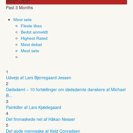
MEST LÆST
Past 3 Months
Mest sete
Fleste likes
Bedst anmeldt
Highest Rated
Mest debat
Mest sete
1
Udveje af Lars Bjerregaard Jessen
2
Dødsdømt – 10 fortællinger om dødsdømte danskere af Michael
B...
3
Painkiller af Lars Kjædegaard
4
Det finmaskede net af Håkan Nesser
5
Det gode menneske af Keld Conradsen