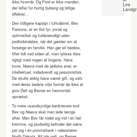
ikke hvornår. Og Ford er ikke manden,
Lea
der lefler for hurtig tjubang og billige
Landgr
effekter…
Den tidligere kaptajn i luftvåbnet, Bev
Parsons, er en flot fyr, jovial og
optimistisk og fuldstændigt uden
jordforbindelse, når det gælder om at
forsørge en familie. Han gør sit bedste,
fifler lidt ved siden af, men lykkes ikke
rigtigt med nogen af tingene. Hans
kone, Neeva med de jødiske aner, er
intellektuel, indadvendt og pessimistisk.
De skulle aldrig have været gift, og selv
med deres bedste vilje formår de ikke at
give Dell og Berner en harmonisk
opvækst.
To mere usandsynlige bankrøvere end
Bev og Neeva skal man lede længe
efter. Men Bev får rodet sig ind i en fæl
klemme, og pludselig befinder det sære
par sig i en provinsbank i nabostaten
North Dakota. Alt går galt, og Berner