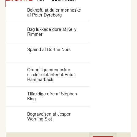
IDENTITET
USA
PROVINSEN
Bekræft, at du er menneske
af Peter Dyreborg
Bag lukkede døre af Kelly
Rimmer
Spænd af Dorthe Nors
Ordentlige mennesker
stjæler elefanter af Peter
Hammarbäck
Tilfældige ofre af Stephen
King
Begravelsen af Jesper
Worning Slot