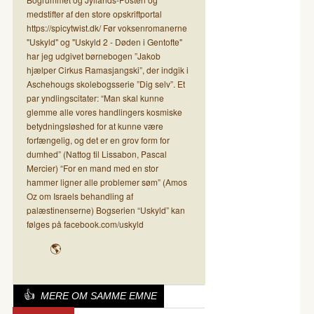
medstifter af den store opskriftportal
https://spicytwist.dk/ Før voksenromanerne
"Uskyld" og "Uskyld 2 - Døden i Gentofte"
har jeg udgivet børnebogen ”Jakob
hjælper Cirkus Ramasjangski”, der indgik i
Aschehougs skolebogsserie ”Dig selv”. Et
par yndlingscitater: “Man skal kunne
glemme alle vores handlingers kosmiske
betydningsløshed for at kunne være
forfængelig, og det er en grov form for
dumhed” (Nattog til Lissabon, Pascal
Mercier) “For en mand med en stor
hammer ligner alle problemer søm” (Amos
Oz om Israels behandling af
palæstinenserne) Bogserien “Uskyld” kan
følges på facebook.com/uskyld
MERE OM SAMME EMNE