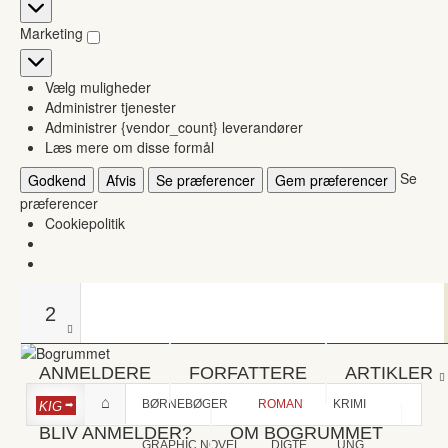
Statistikker
Marketing
Marketing
Vælg muligheder
Administrer tjenester
Administrer {vendor_count} leverandører
Læs mere om disse formål
Se
Godkend
Afvis
Se præferencer
Gem præferencer
præferencer
Cookiepolitik
2
ANMELDERE
FORFATTERE
ARTIKLER
BØRNEBØGER
ROMAN
KRIMI
KIG
BLIV ANMELDER?
OM BOGRUMMET
GRAPHIC NOVEL
DIGTE
UNG