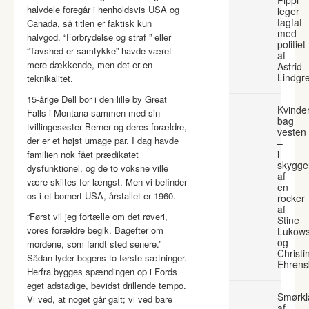
halvdele foregår i henholdsvis USA og
leger
tagfat
Canada, så titlen er faktisk kun
med
halvgod. “Forbrydelse og straf ” eller
politiet
“Tavshed er samtykke” havde været
af
mere dækkende, men det er en
Astrid
Lindgr
teknikalitet.
15-årige Dell bor i den lille by Great
Kvinde
Falls i Montana sammen med sin
bag
tvillingesøster Berner og deres forældre,
vesten
der er et højst umage par. I dag havde
–
i
familien nok fået prædikatet
skygge
dysfunktionel, og de to voksne ville
af
være skiltes for længst. Men vi befinder
en
os i et bornert USA, årstallet er 1960.
rocker
af
“Først vil jeg fortælle om det røveri,
Stine
vores forældre begik. Bagefter om
Lukows
og
mordene, som fandt sted senere.”
Christi
Sådan lyder bogens to første sætninger.
Ehrens
Herfra bygges spændingen op i Fords
eget adstadige, bevidst drillende tempo.
Smørkl
Vi ved, at noget går galt; vi ved bare
af