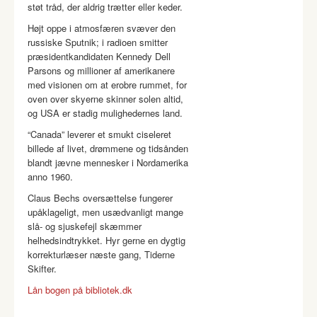
støt tråd, der aldrig trætter eller keder.
Højt oppe i atmosfæren svæver den
russiske Sputnik; i radioen smitter
præsidentkandidaten Kennedy Dell
Parsons og millioner af amerikanere
med visionen om at erobre rummet, for
oven over skyerne skinner solen altid,
og USA er stadig mulighedernes land.
“Canada” leverer et smukt ciseleret
billede af livet, drømmene og tidsånden
blandt jævne mennesker i Nordamerika
anno 1960.
Claus Bechs oversættelse fungerer
upåklageligt, men usædvanligt mange
slå- og sjuskefejl skæmmer
helhedsindtrykket. Hyr gerne en dygtig
korrekturlæser næste gang, Tiderne
Skifter.
Lån bogen på bibliotek.dk