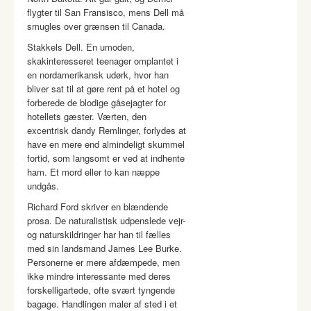
flygter til San Fransisco, mens Dell må
smugles over grænsen til Canada.
Stakkels Dell. En umoden,
skakinteresseret teenager omplantet i
en nordamerikansk udørk, hvor han
bliver sat til at gøre rent på et hotel og
forberede de blodige gåsejagter for
hotellets gæster. Værten, den
excentrisk dandy Remlinger, forlydes at
have en mere end almindeligt skummel
fortid, som langsomt er ved at indhente
ham. Et mord eller to kan næppe
undgås.
Richard Ford skriver en blændende
prosa. De naturalistisk udpenslede vejr-
og naturskildringer har han til fælles
med sin landsmand James Lee Burke.
Personerne er mere afdæmpede, men
ikke mindre interessante med deres
forskelligartede, ofte svært tyngende
bagage. Handlingen maler af sted i et