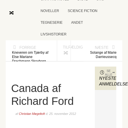
NOVELLER
SCIENCE FICTION
TEGNESERIE
ANDET
LIVSHISTORIER
TILFÆLDIG
FORRIGE
NÆSTE
Kneveren om Tjærby af
Solange af Marie
Else Mariane
Darrieussecq
Drachmann Skovborg
SE
ALLE
NYESTE
ANMELDELS
Canada af
Richard Ford
af
Christian Møgeltoft
d.
25. november 2012