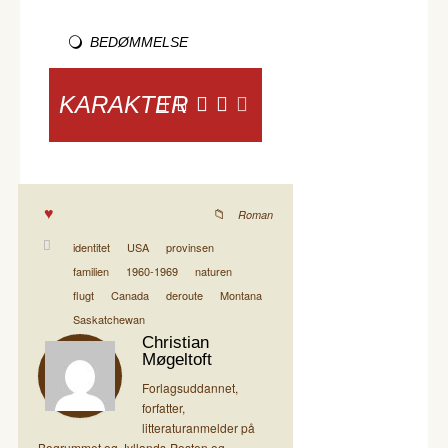
BEDØMMELSE
KARAKTER
Roman
identitet
USA
provinsen
familien
1960-1969
naturen
flugt
Canada
deroute
Montana
Saskatchewan
Christian
Møgeltoft
Forlagsuddannet,
forfatter,
litteraturanmelder på
Bogrummet og Jyllands-Posten og