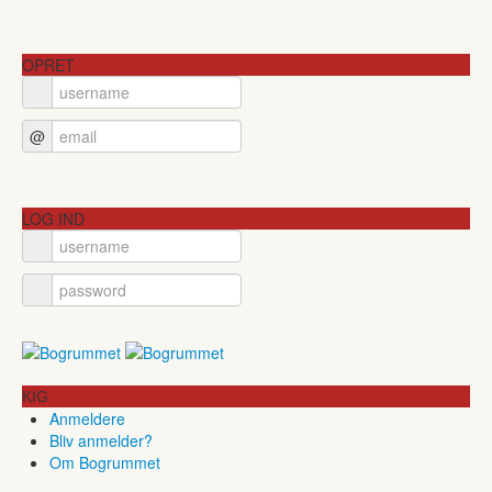
OPRET
@
LOG IND
KIG
Anmeldere
Bliv anmelder?
Om Bogrummet