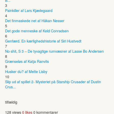
B...
3
Painkiller af Lars Kjædegaard
4
Det finmaskede net af Håkan Nesser
5
Det gode menneske af Keld Conradsen
6
Genfærd. En kærlighedshistorie af Siri Hustvedt
7
No shit, S 3 – De tyvagtige rumvæsner af Lasse Bo Andersen
8
Grænseløs af Katja Ranvits
9
Husker du? af Mette Lisby
10
Slip ud af spillet 2- Mysteriet på Starship Crusader af Dustin
Crus...
tilfældig
128 views
0 likes
0 kommentarer