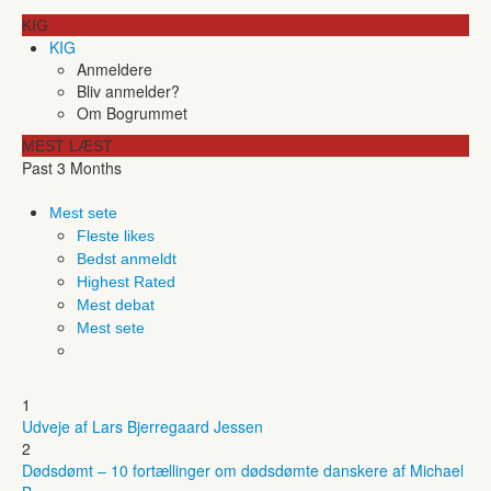
KIG
KIG
Anmeldere
Bliv anmelder?
Om Bogrummet
MEST LÆST
Past 3 Months
Mest sete
Fleste likes
Bedst anmeldt
Highest Rated
Mest debat
Mest sete
1
Udveje af Lars Bjerregaard Jessen
2
Dødsdømt – 10 fortællinger om dødsdømte danskere af Michael