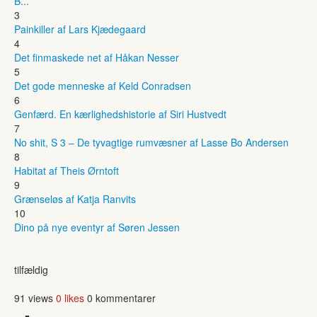
B...
3
Painkiller af Lars Kjædegaard
4
Det finmaskede net af Håkan Nesser
5
Det gode menneske af Keld Conradsen
6
Genfærd. En kærlighedshistorie af Siri Hustvedt
7
No shit, S 3 – De tyvagtige rumvæsner af Lasse Bo Andersen
8
Habitat af Theis Ørntoft
9
Grænseløs af Katja Ranvits
10
Dino på nye eventyr af Søren Jessen
tilfældig
91 views
0 likes
0 kommentarer