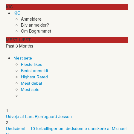
KIG
KIG
Anmeldere
Bliv anmelder?
Om Bogrummet
MEST LÆST
Past 3 Months
Mest sete
Fleste likes
Bedst anmeldt
Highest Rated
Mest debat
Mest sete
1
Udveje af Lars Bjerregaard Jessen
2
Dødsdømt – 10 fortællinger om dødsdømte danskere af Michael