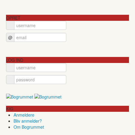
OPRET
@
LOG IND
KIG
Anmeldere
Bliv anmelder?
Om Bogrummet