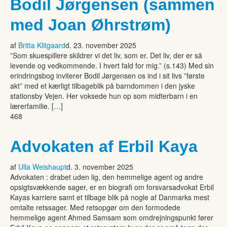
Bodil Jørgensen (sammen
med Joan Øhrstrøm)
af
Britta Klitgaard
d. 23. november 2025
”Som skuespillere skildrer vi det liv, som er. Det liv, der er så
levende og vedkommende. I hvert fald for mig.” (s.143) Med sin
erindringsbog inviterer Bodil Jørgensen os ind i sit livs ”første
akt” med et kærligt tilbageblik på barndommen i den jyske
stationsby Vejen. Her voksede hun op som midterbarn i en
lærerfamilie. […]
468
Advokaten af Erbil Kaya
af
Ulla Weishaupt
d. 3. november 2025
Advokaten : drabet uden lig, den hemmelige agent og andre
opsigtsvækkende sager, er en biografi om forsvarsadvokat Erbil
Kayas karriere samt et tilbage blik på nogle af Danmarks mest
omtalte retssager. Med retsopgør om den formodede
hemmelige agent Ahmed Samsam som omdrejningspunkt fører