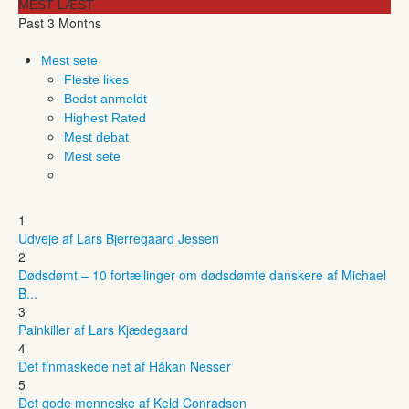
MEST LÆST
Past 3 Months
Mest sete
Fleste likes
Bedst anmeldt
Highest Rated
Mest debat
Mest sete
1
Udveje af Lars Bjerregaard Jessen
2
Dødsdømt – 10 fortællinger om dødsdømte danskere af Michael
B...
3
Painkiller af Lars Kjædegaard
4
Det finmaskede net af Håkan Nesser
5
Det gode menneske af Keld Conradsen