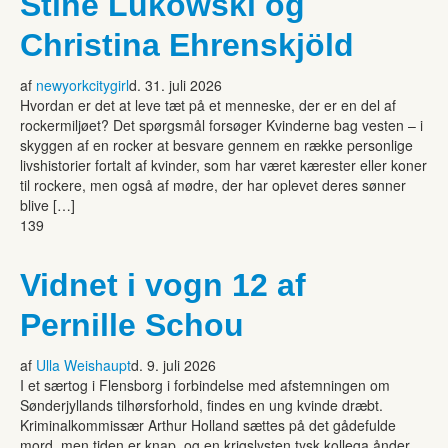
Stine Lukowski og
Christina Ehrenskjöld
af
newyorkcitygirl
d. 31. juli 2026
Hvordan er det at leve tæt på et menneske, der er en del af
rockermiljøet? Det spørgsmål forsøger Kvinderne bag vesten – i
skyggen af en rocker at besvare gennem en række personlige
livshistorier fortalt af kvinder, som har været kærester eller koner
til rockere, men også af mødre, der har oplevet deres sønner
blive […]
139
Vidnet i vogn 12 af
Pernille Schou
af
Ulla Weishaupt
d. 9. juli 2026
I et særtog i Flensborg i forbindelse med afstemningen om
Sønderjyllands tilhørsforhold, findes en ung kvinde dræbt.
Kriminalkommissær Arthur Holland sættes på det gådefulde
mord, men tiden er knap, og en krigslysten tysk kollega ånder