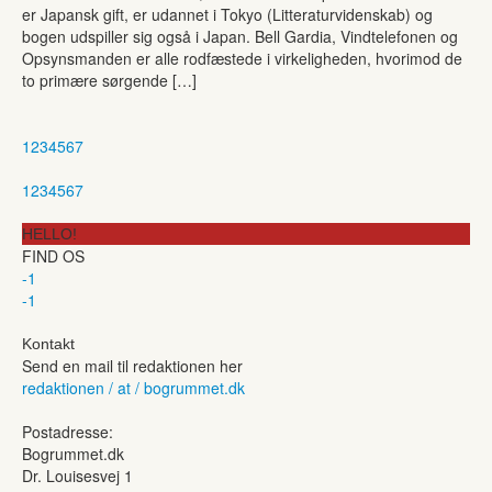
er Japansk gift, er udannet i Tokyo (Litteraturvidenskab) og
bogen udspiller sig også i Japan. Bell Gardia, Vindtelefonen og
Opsynsmanden er alle rodfæstede i virkeligheden, hvorimod de
to primære sørgende […]
1
2
3
4
5
6
7
1
2
3
4
5
6
7
HELLO!
FIND OS
-1
-1
Kontakt
Send en mail til redaktionen her
redaktionen / at / bogrummet.dk
Postadresse:
Bogrummet.dk
Dr. Louisesvej 1