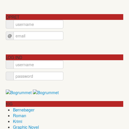
OPRET
@
LOG IND
KIG
Børnebøger
Roman
Krimi
Graphic Novel