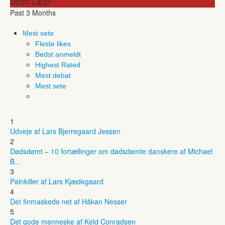
MEST LÆST
Past 3 Months
Mest sete
Fleste likes
Bedst anmeldt
Highest Rated
Mest debat
Mest sete
1
Udveje af Lars Bjerregaard Jessen
2
Dødsdømt – 10 fortællinger om dødsdømte danskere af Michael
B...
3
Painkiller af Lars Kjædegaard
4
Det finmaskede net af Håkan Nesser
5
Det gode menneske af Keld Conradsen