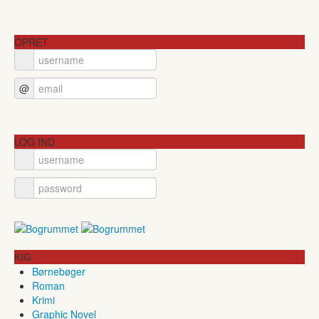
OPRET
@
LOG IND
KIG
Børnebøger
Roman
Krimi
Graphic Novel