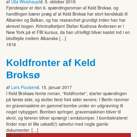
af
Ulla Weishaupt
d. 5. oktober 2019
Fjendespor er den 6. spændingsroman af Keld Broksø, og
handlingen bærer præg af at Keld Broksø har stort kendskab til
Albanien og Balkan, og har researchet grundigt inden han har
skrevet bogen. Kriminalbetjent Stefan Kushova Andersen er i
New York på et FBI kursus, da han ufrivilligt bliver kastet ind i en
blodfejde mellem Albanske […]
1818
Koldfronter af Keld
Broksø
af
Lars Poulsen
d. 15. januar 2017
I Keld Broksøs femte roman, “Koldfronter”, starter spændingen
på første side, og slutter først 544 sider senere. I Berlin rammer
en gravemaskine en gammel bombe under en udgravning til
noget nybyggeri. Bomben springer, gravemaskinen bliver til
skrot, og føreren bliver sprængt i småstumper. I bombekrateret
finder man et lille uskadt(!) sølvetui med nogle gamle
dokumenter. […]
HELLO!