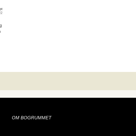
pt
22
g
n
OM BOGRUMMET