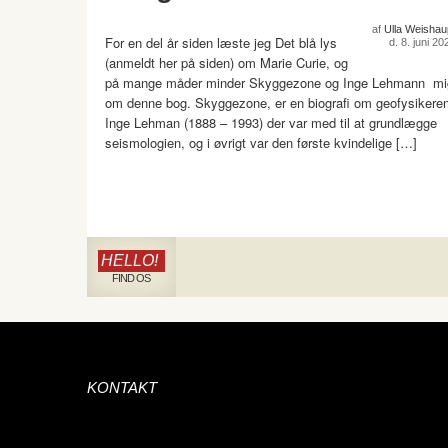
af
Ulla Weishau
For en del år siden læste jeg Det blå lys
d. 8. juni 20
(anmeldt her på siden) om Marie Curie, og
på mange måder minder Skyggezone og Inge Lehmann mi
om denne bog. Skyggezone, er en biografi om geofysikere
Inge Lehman (1888 – 1993) der var med til at grundlægge
seismologien, og i øvrigt var den første kvindelige […]
HELLO!
FIND OS
KONTAKT